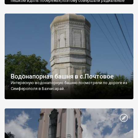
пешком вдоль побережья,поэтому совершали радиальные
вылазки из Оленевки.
Водонапорная башня в с.Почтовое
Интересную водонапорную башню посмотрели по дороге из
Симферополя в Бахчисарай.