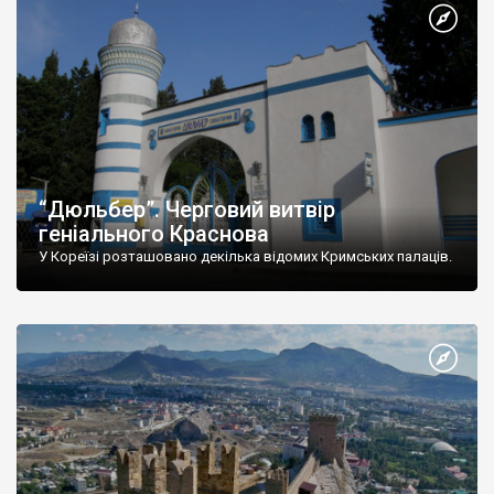
“Дюльбер”. Черговий витвір
геніального Краснова
У Кореїзі розташовано декілька відомих Кримських палаців.