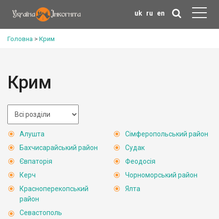
uk
ru
en
Головна
>
Крим
Крим
Алушта
Сімферопольський район
Бахчисарайський район
Судак
Євпаторія
Феодосія
Керч
Чорноморський район
Красноперекопський
Ялта
район
Севастополь