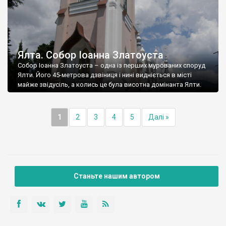
Ялта. Собор Іоанна Златоуста
Собор Іоанна Златоуста – одна із перших мурованих споруд
Ялти. Його 45-метрова дзвіниця і нині видніється в місті
майже звідусіль, а колись це була висотна домінанта Ялти.
1
2
3
4
5
Далі »
Станьте нашим автором