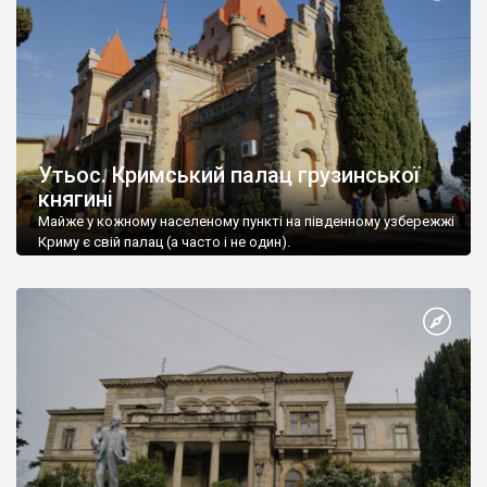
Утьос. Кримський палац грузинської
княгині
Майже у кожному населеному пункті на південному узбережжі
Криму є свій палац (а часто і не один).