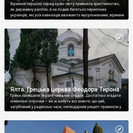
Вірменія першою серед країн світу прийняла християнство,
як державну релігію, й на подив багатьох пересічних
українців, які усіх кавказців вважають мусульманами, вірмени
є відданими вірянами Христа
Ялта. Грецька церква Феодора Тирона
Греки залишили Україні чималий спадок. Достатньо згадати
ніжинські огірочки – ви ж мабуть всі знаєте, що цей,
загублений у радянські часи, легендарний рецепт привезли у
Ніжин греки?