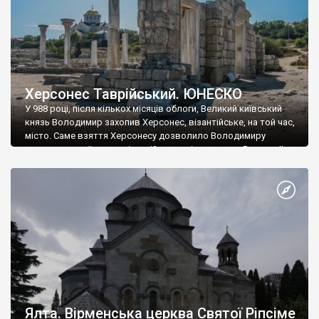
Херсонес Таврійський. ЮНЕСКО
У 988 році, після кількох місяців облоги, Великий київський
князь Володимир захопив Херсонес, візантійське, на той час,
місто. Саме взяття Херсонесу дозволило Володимиру
диктувати свої умови візантійському імператору Василю ІІ, та
одружитися з його дочкою Ганною. Цього ж року, в
Херсонесі Володимир-язичник, став Василем-християнином.
А потім було Хрещення Русі. На честь Херсонесу Таврійського
названо місто […]
Ялта. Вірменська церква Святої Ріпсіме