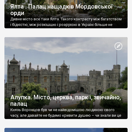
Ялта . Палац нащадків Мордовської
орди
Дивне місто все таки Ялта. Такого контрасту між багатством
і бідністю, між розкішшю і розрухою в Україні більше не
знайдеш.
Алупка. Місто, церква, парк і, звичайно,
палац
Князь Воронцов був чи не найвідомішою людиною свого
часу, але давайте не будемо кривити душею – чи знали ви це
прізвище до відвідин Алупки? Мабуть все таки ні.