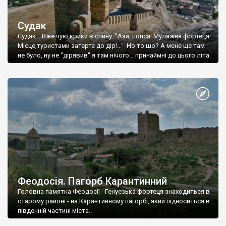
Судак
Судак... Вже чую крики в спину: "Ааа, попса! Муляжна фортеця!
Місце,туристами затерте до дір!..." Но то шо? А мене ще там
не було, ну не "дірявив" я там нічого... принаймні до цього літа.
Феодосія. Пагорб Карантинний
Головна памятка Феодосії - Генуезька фортеця знаходиться в
старому районі - на Карантинному пагорбі, який підноситься в
південній частині міста.