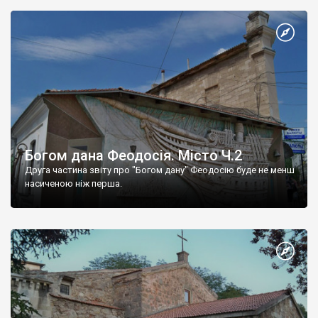
Богом дана Феодосія. Місто Ч.2
Друга частина звіту про "Богом дану" Феодосію буде не менш
насиченою ніж перша.