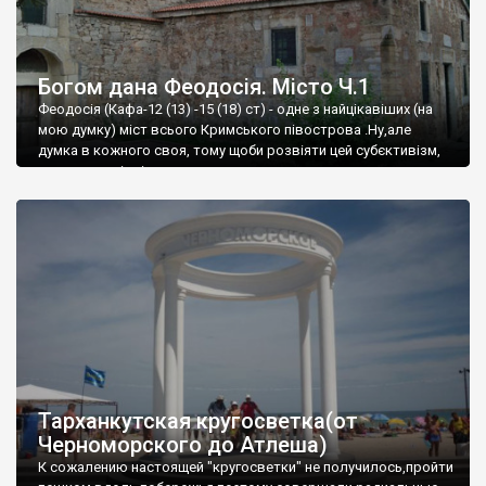
Богом дана Феодосія. Місто Ч.1
Феодосія (Кафа-12 (13) -15 (18) ст) - одне з найцікавіших (на
мою думку) міст всього Кримського півострова .Ну,але
думка в кожного своя, тому щоби розвіяти цей субєктивізм,
запрошую відвідати це
Тарханкутская кругосветка(от
Черноморского до Атлеша)
К сожалению настоящей "кругосветки" не получилось,пройти