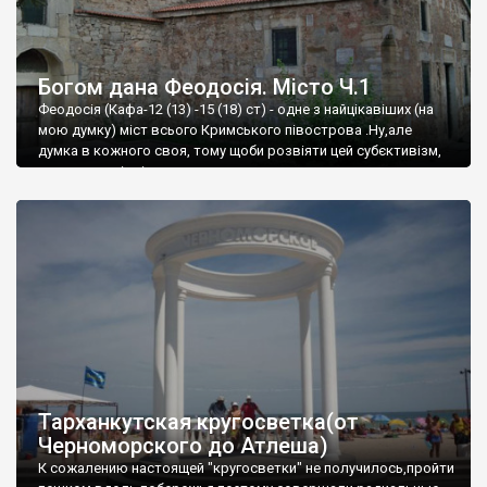
Богом дана Феодосія. Місто Ч.1
Феодосія (Кафа-12 (13) -15 (18) ст) - одне з найцікавіших (на
мою думку) міст всього Кримського півострова .Ну,але
думка в кожного своя, тому щоби розвіяти цей субєктивізм,
запрошую відвідати це
Тарханкутская кругосветка(от
Черноморского до Атлеша)
К сожалению настоящей "кругосветки" не получилось,пройти