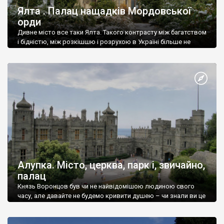
Ялта . Палац нащадків Мордовської
орди
Дивне місто все таки Ялта. Такого контрасту між багатством
і бідністю, між розкішшю і розрухою в Україні більше не
знайдеш.
Алупка. Місто, церква, парк і, звичайно,
палац
Князь Воронцов був чи не найвідомішою людиною свого
часу, але давайте не будемо кривити душею – чи знали ви це
прізвище до відвідин Алупки? Мабуть все таки ні.