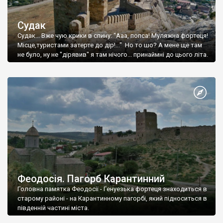
Судак
Судак... Вже чую крики в спину: "Ааа, попса! Муляжна фортеця!
Місце,туристами затерте до дір!..." Но то шо? А мене ще там
не було, ну не "дірявив" я там нічого... принаймні до цього літа.
Феодосія. Пагорб Карантинний
Головна памятка Феодосії - Генуезька фортеця знаходиться в
старому районі - на Карантинному пагорбі, який підноситься в
південній частині міста.