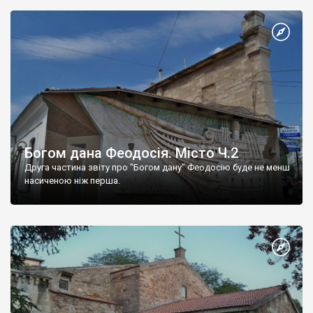
Богом дана Феодосія. Місто Ч.2
Друга частина звіту про "Богом дану" Феодосію буде не менш
насиченою ніж перша.