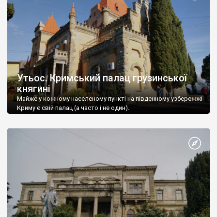
Утьос. Кримський палац грузинської
княгині
Майже у кожному населеному пункті на південному узбережжі
Криму є свій палац (а часто і не один).