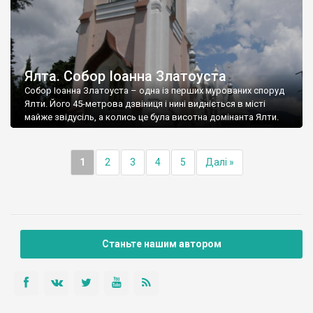
Ялта. Собор Іоанна Златоуста
Собор Іоанна Златоуста – одна із перших мурованих споруд
Ялти. Його 45-метрова дзвіниця і нині видніється в місті
майже звідусіль, а колись це була висотна домінанта Ялти.
1
2
3
4
5
Далі »
Станьте нашим автором