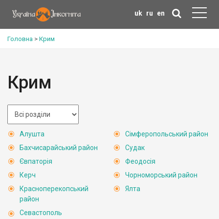
uk
ru
en
Головна
>
Крим
Крим
Алушта
Сімферопольський район
Бахчисарайський район
Судак
Євпаторія
Феодосія
Керч
Чорноморський район
Красноперекопський
Ялта
район
Севастополь