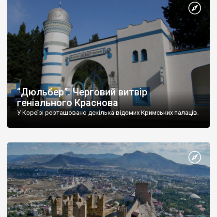
“Дюльбер”. Черговий витвір
геніального Краснова
У Кореїзі розташовано декілька відомих Кримських палаців.