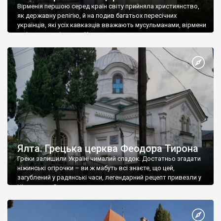
Вірменія першою серед країн світу прийняла християнство,
як державну релігію, й на подив багатьох пересічних
українців, які усіх кавказців вважають мусульманами, вірмени
є відданими вірянами Христа
Ялта. Грецька церква Феодора Тирона
Греки залишили Україні чималий спадок. Достатньо згадати
ніжинські огірочки – ви ж мабуть всі знаєте, що цей,
загублений у радянські часи, легендарний рецепт привезли у
Ніжин греки?