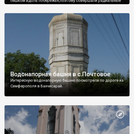
пешком вдоль побережья,поэтому совершали радиальные
вылазки из Оленевки.
Водонапорная башня в с.Почтовое
Интересную водонапорную башню посмотрели по дороге из
Симферополя в Бахчисарай.