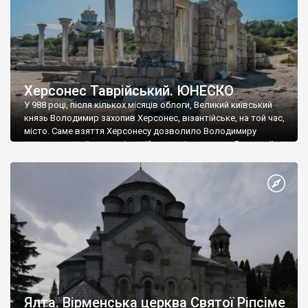
Херсонес Таврійський. ЮНЕСКО
У 988 році, після кількох місяців облоги, Великий київський
князь Володимир захопив Херсонес, візантійське, на той час,
місто. Саме взяття Херсонесу дозволило Володимиру
диктувати свої умови візантійському імператору Василю ІІ, та
одружитися з його дочкою Ганною. Цього ж року, в
Херсонесі Володимир-язичник, став Василем-християнином.
А потім було Хрещення Русі. На честь Херсонесу Таврійського
названо місто […]
Ялта. Вірменська церква Святої Ріпсіме