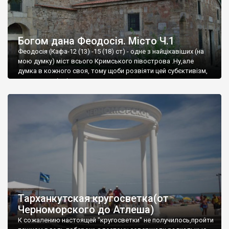
Богом дана Феодосія. Місто Ч.1
Феодосія (Кафа-12 (13) -15 (18) ст) - одне з найцікавіших (на
мою думку) міст всього Кримського півострова .Ну,але
думка в кожного своя, тому щоби розвіяти цей субєктивізм,
запрошую відвідати це
Тарханкутская кругосветка(от
Черноморского до Атлеша)
К сожалению настоящей "кругосветки" не получилось,пройти