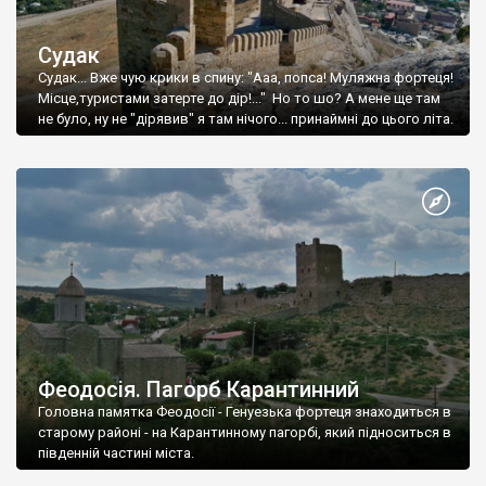
Судак
Судак... Вже чую крики в спину: "Ааа, попса! Муляжна фортеця!
Місце,туристами затерте до дір!..." Но то шо? А мене ще там
не було, ну не "дірявив" я там нічого... принаймні до цього літа.
Феодосія. Пагорб Карантинний
Головна памятка Феодосії - Генуезька фортеця знаходиться в
старому районі - на Карантинному пагорбі, який підноситься в
південній частині міста.