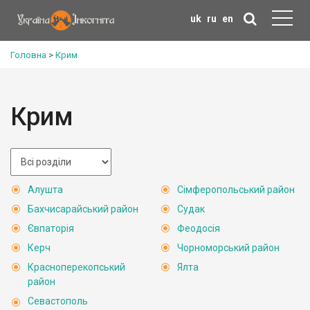
uk
ru
en
Головна
>
Крим
Крим
Алушта
Сімферопольський район
Бахчисарайський район
Судак
Євпаторія
Феодосія
Керч
Чорноморський район
Красноперекопський
Ялта
район
Севастополь