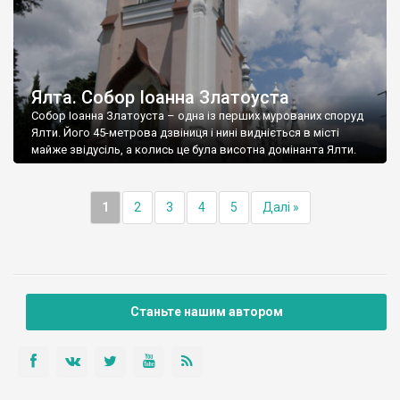
Ялта. Собор Іоанна Златоуста
Собор Іоанна Златоуста – одна із перших мурованих споруд
Ялти. Його 45-метрова дзвіниця і нині видніється в місті
майже звідусіль, а колись це була висотна домінанта Ялти.
1
2
3
4
5
Далі »
Станьте нашим автором