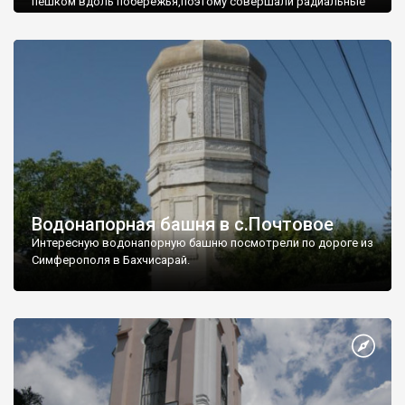
пешком вдоль побережья,поэтому совершали радиальные
вылазки из Оленевки.
Водонапорная башня в с.Почтовое
Интересную водонапорную башню посмотрели по дороге из
Симферополя в Бахчисарай.