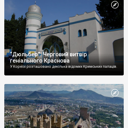
“Дюльбер”. Черговий витвір
геніального Краснова
У Кореїзі розташовано декілька відомих Кримських палаців.