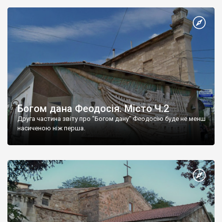
Богом дана Феодосія. Місто Ч.2
Друга частина звіту про "Богом дану" Феодосію буде не менш
насиченою ніж перша.