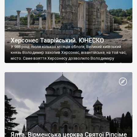
Херсонес Таврійський. ЮНЕСКО
У 988 році, після кількох місяців облоги, Великий київський
князь Володимир захопив Херсонес, візантійське, на той час,
місто. Саме взяття Херсонесу дозволило Володимиру
диктувати свої умови візантійському імператору Василю ІІ, та
одружитися з його дочкою Ганною. Цього ж року, в
Херсонесі Володимир-язичник, став Василем-християнином.
А потім було Хрещення Русі. На честь Херсонесу Таврійського
названо місто […]
Ялта. Вірменська церква Святої Ріпсіме