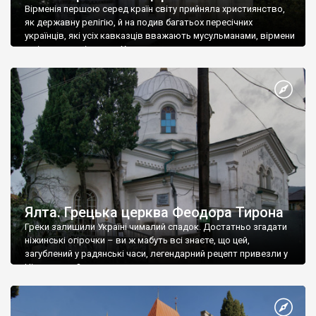
Вірменія першою серед країн світу прийняла християнство,
як державну релігію, й на подив багатьох пересічних
українців, які усіх кавказців вважають мусульманами, вірмени
є відданими вірянами Христа
Ялта. Грецька церква Феодора Тирона
Греки залишили Україні чималий спадок. Достатньо згадати
ніжинські огірочки – ви ж мабуть всі знаєте, що цей,
загублений у радянські часи, легендарний рецепт привезли у
Ніжин греки?