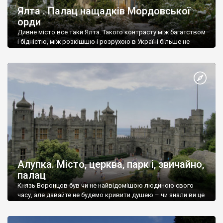
Ялта . Палац нащадків Мордовської
орди
Дивне місто все таки Ялта. Такого контрасту між багатством
і бідністю, між розкішшю і розрухою в Україні більше не
знайдеш.
Алупка. Місто, церква, парк і, звичайно,
палац
Князь Воронцов був чи не найвідомішою людиною свого
часу, але давайте не будемо кривити душею – чи знали ви це
прізвище до відвідин Алупки? Мабуть все таки ні.