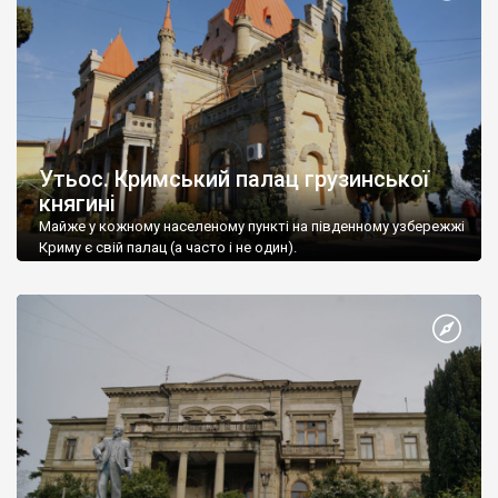
Утьос. Кримський палац грузинської
княгині
Майже у кожному населеному пункті на південному узбережжі
Криму є свій палац (а часто і не один).