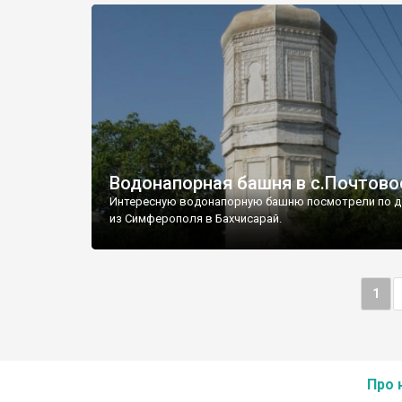
Водонапорная башня в с.Почтово
Интересную водонапорную башню посмотрели по д
из Симферополя в Бахчисарай.
1
Про 