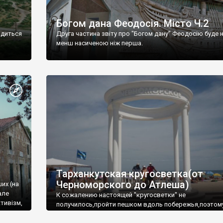
Богом дана Феодосія. Місто Ч.2
одиться
Друга частина звіту про "Богом дану" Феодосію буде 
менш насиченою ніж перша.
Тарханкутская кругосветка(от
Черноморского до Атлеша)
ших (на
але
К сожалению настоящей "кругосветки" не
тивізм,
получилось,пройти пешком вдоль побережья,поэтом
совершали радиальные вылазки из Оленевки.