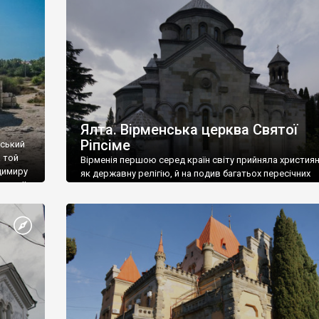
ефактів
називаються «повстяками» (postaki)…” “Вино. Крим
єкту
виробляє відмінне вино і його вдосталь: воно все ду
го».
легке біле і дуже […]
ти та
Ялта. Вірменська церква Святої
Ріпсіме
вський
 той
Вірменія першою серед країн світу прийняла христия
димиру
як державну релігію, й на подив багатьох пересічних
илю ІІ,
українців, які усіх кавказців вважають мусульманами,
 в
вірмени є відданими вірянами Христа