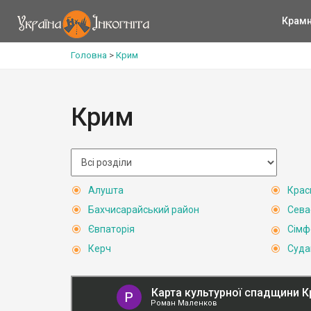
Крам
Головна
>
Крим
Крим
Алушта
Крас
Бахчисарайський район
Сева
Євпаторія
Сімф
Керч
Суда