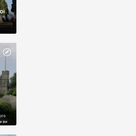
ої
ого
и ви