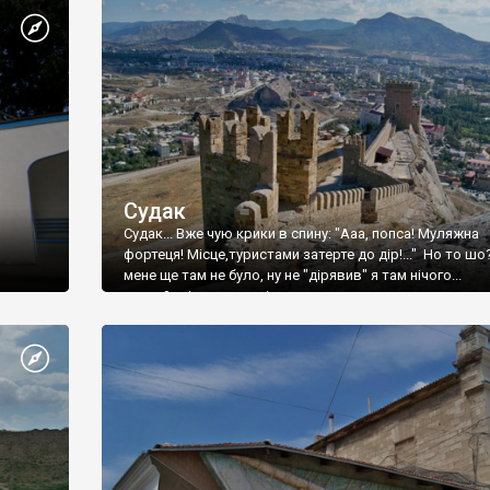
Судак
Судак... Вже чую крики в спину: "Ааа, попса! Муляжна
фортеця! Місце,туристами затерте до дір!..." Но то шо
мене ще там не було, ну не "дірявив" я там нічого...
принаймні до цього літа.