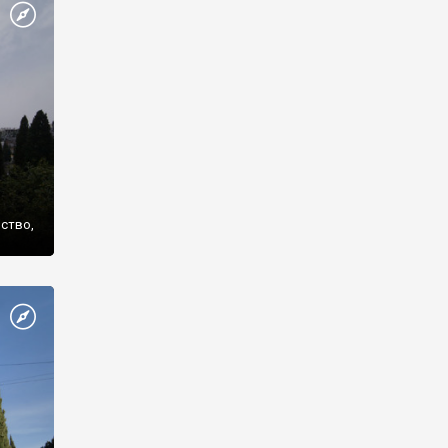
же
нство,