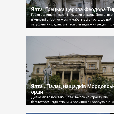
Ялта. Грецька церква Феодора Ти
Греки залишили Україні чималий спадок. Достатньо 
ніжинські огірочки – ви ж мабуть всі знаєте, що цей,
загублений у радянські часи, легендарний рецепт пр
Ніжин греки?
Ялта . Палац нащадків Мордовськ
орди
Дивне місто все таки Ялта. Такого контрасту між
багатством і бідністю, між розкішшю і розрухою в Ук
більше не знайдеш.