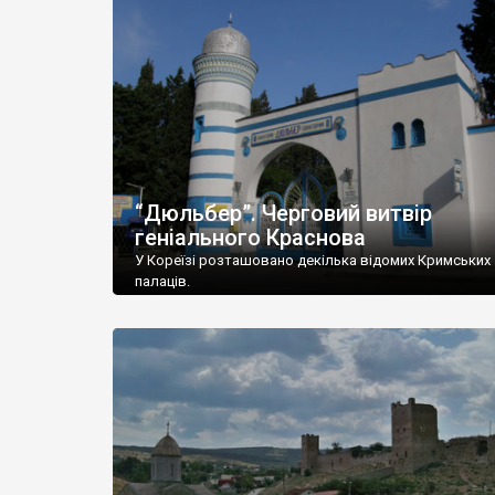
“Дюльбер”. Черговий витвір
геніального Краснова
У Кореїзі розташовано декілька відомих Кримських
палаців.