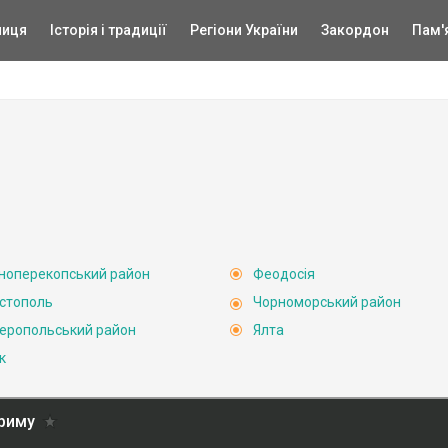
ниця
Історія і традиції
Регіони України
Закордон
Пам'
ноперекопський район
Феодосія
стополь
Чорноморський район
еропольський район
Ялта
к