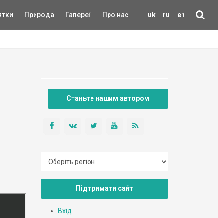
ятки
Природа
Галереї
Про нас
uk
ru
en
Станьте нашим автором
Підтримати сайт
Вхід