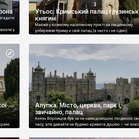
рона
Утьос. Кримський палац грузинськ
княгині
згадати
Майже у кожному населеному пункті на південному
ивезли у
узбережжі Криму є свій палац (а часто і не один).
ої
Алупка. Місто, церква, парк і,
звичайно, палац
Князь Воронцов був чи не найвідомішою людиною св
раїні
часу, але давайте не будемо кривити душею – чи знал
це прізвище до відвідин Алупки? Мабуть все таки ні.