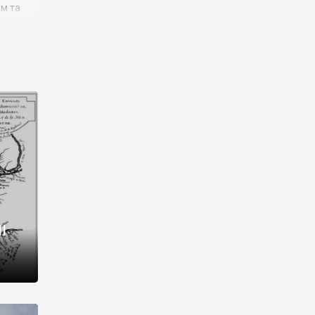
им та
ора і
є
го типу,
ей-
рний
ста:
 райони
від 2
I
і,
рукти,
 котрі