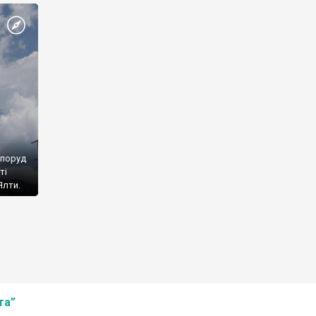
споруд
ті
Ялти.
та”