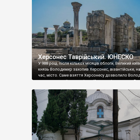
музею «Новгородський музей-заповідник» сотні арт
візантійської доби. Раритети викрадені з фондів об’
культурної спадщини ЮНЕСКО «Херсонеса Таврійсько
Офіційно – на виставку «Золото Візантії», але експер
влада в Україні вважають це лише […]
Херсонес Таврійський. ЮНЕСКО
У 988 році, після кількох місяців облоги, Великий киї
князь Володимир захопив Херсонес, візантійське, на
час, місто. Саме взяття Херсонесу дозволило Воло
диктувати свої умови візантійському імператору Вас
та одружитися з його дочкою Ганною. Цього ж року,
Херсонесі Володимир-язичник, став Василем-
християнином. А потім було Хрещення Русі. На честь
Херсонесу Таврійського названо місто […]