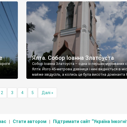
е
Ялта. Собор Іоанна Златоуста
ороге
Собор Іоанна Златоуста – одна із перших мурованих 
Ялти. Його 45-метрова дзвіниця і нині видніється в міс
майже звідусіль, а колись це була висотна домінанта 
2
3
4
5
Далі »
нас
Стати автором
Підтримати сайт “Україна Інкогні