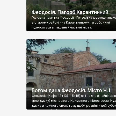
Феодосія. Пагорб Карантинний
Головна памятка Феодосії - Генуезька фортеця знах
в старому районі - на Карантинному пагорбі, який
підноситься в південній частині міста.
Богом дана Феодосія. Місто Ч.1
Феодосія (Кафа-12 (13) -15 (18) ст) - одне з найцікаві
мою думку) міст всього Кримського півострова .Ну,
думка в кожного своя, тому щоби розвіяти цей субєк
запрошую відвідати це