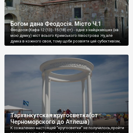
Богом дана Феодосія. Місто Ч.1
Феодосія (Кафа-12 (13) -15 (18) ст) - одне з найцікавіших (на
мою думку) міст всього Кримського півострова .Ну,але
думка в кожного своя, тому щоби розвіяти цей субєктивізм,
запрошую відвідати це
Тарханкутская кругосветка(от
Черноморского до Атлеша)
К сожалению настоящей "кругосветки" не получилось,пройти