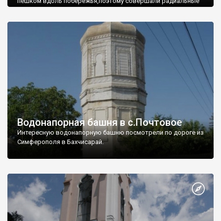
пешком вдоль побережья,поэтому совершали радиальные
вылазки из Оленевки.
Водонапорная башня в с.Почтовое
Интересную водонапорную башню посмотрели по дороге из
Симферополя в Бахчисарай.