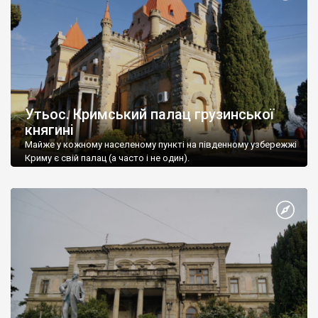
Утьос. Кримський палац грузинської
княгині
Майже у кожному населеному пункті на південному узбережжі
Криму є свій палац (а часто і не один).