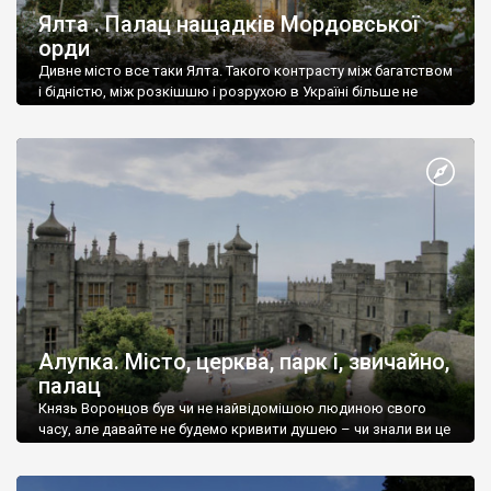
Ялта . Палац нащадків Мордовської
орди
Дивне місто все таки Ялта. Такого контрасту між багатством
і бідністю, між розкішшю і розрухою в Україні більше не
знайдеш.
Алупка. Місто, церква, парк і, звичайно,
палац
Князь Воронцов був чи не найвідомішою людиною свого
часу, але давайте не будемо кривити душею – чи знали ви це
прізвище до відвідин Алупки? Мабуть все таки ні.