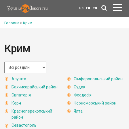
uk
ru
en
Головна
>
Крим
Крим
Алушта
Сімферопольський район
Бахчисарайський район
Судак
Євпаторія
Феодосія
Керч
Чорноморський район
Красноперекопський
Ялта
район
Севастополь