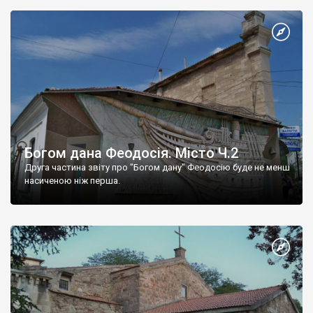
Богом дана Феодосія. Місто Ч.2
Друга частина звіту про "Богом дану" Феодосію буде не менш
насиченою ніж перша.