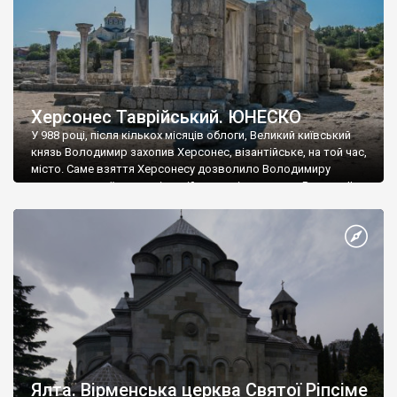
Херсонес Таврійський. ЮНЕСКО
У 988 році, після кількох місяців облоги, Великий київський
князь Володимир захопив Херсонес, візантійське, на той час,
місто. Саме взяття Херсонесу дозволило Володимиру
диктувати свої умови візантійському імператору Василю ІІ, та
одружитися з його дочкою Ганною. Цього ж року, в
Херсонесі Володимир-язичник, став Василем-християнином.
А потім було Хрещення Русі. На честь Херсонесу Таврійського
названо місто […]
Ялта. Вірменська церква Святої Ріпсіме