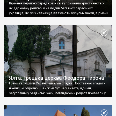
Вірменія першою серед країн світу прийняла християнство,
як державну релігію, й на подив багатьох пересічних
українців, які усіх кавказців вважають мусульманами, вірмени
є відданими вірянами Христа
Ялта. Грецька церква Феодора Тирона
Греки залишили Україні чималий спадок. Достатньо згадати
ніжинські огірочки – ви ж мабуть всі знаєте, що цей,
загублений у радянські часи, легендарний рецепт привезли у
Ніжин греки?