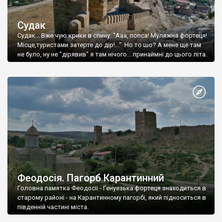
Судак
Судак... Вже чую крики в спину: "Ааа, попса! Муляжна фортеця!
Місце,туристами затерте до дір!..." Но то шо? А мене ще там
не було, ну не "дірявив" я там нічого... принаймні до цього літа.
Феодосія. Пагорб Карантинний
Головна памятка Феодосії - Генуезька фортеця знаходиться в
старому районі - на Карантинному пагорбі, який підноситься в
південній частині міста.