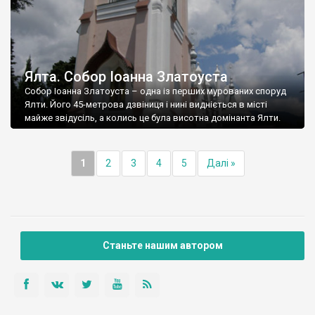
Ялта. Собор Іоанна Златоуста
Собор Іоанна Златоуста – одна із перших мурованих споруд
Ялти. Його 45-метрова дзвіниця і нині видніється в місті
майже звідусіль, а колись це була висотна домінанта Ялти.
1
2
3
4
5
Далі »
Станьте нашим автором