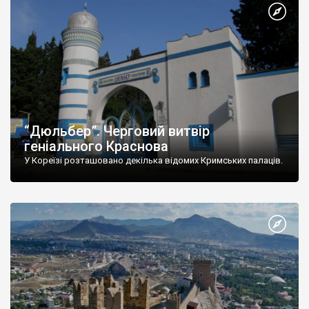
“Дюльбер”. Черговий витвір
геніального Краснова
У Кореїзі розташовано декілька відомих Кримських палаців.