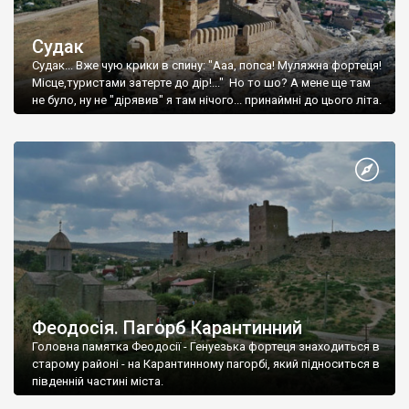
Судак
Судак... Вже чую крики в спину: "Ааа, попса! Муляжна фортеця!
Місце,туристами затерте до дір!..." Но то шо? А мене ще там
не було, ну не "дірявив" я там нічого... принаймні до цього літа.
Феодосія. Пагорб Карантинний
Головна памятка Феодосії - Генуезька фортеця знаходиться в
старому районі - на Карантинному пагорбі, який підноситься в
південній частині міста.