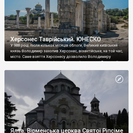
Херсонес Таврійський. ЮНЕСКО
У 988 році, після кількох місяців облоги, Великий київський
князь Володимир захопив Херсонес, візантійське, на той час,
місто. Саме взяття Херсонесу дозволило Володимиру
диктувати свої умови візантійському імператору Василю ІІ, та
одружитися з його дочкою Ганною. Цього ж року, в
Херсонесі Володимир-язичник, став Василем-християнином.
А потім було Хрещення Русі. На честь Херсонесу Таврійського
названо місто […]
Ялта. Вірменська церква Святої Ріпсіме