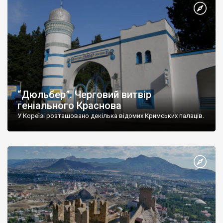
“Дюльбер”. Черговий витвір
геніального Краснова
У Кореїзі розташовано декілька відомих Кримських палаців.