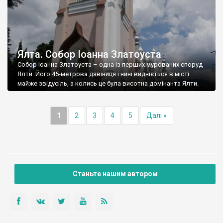
Ялта. Собор Іоанна Златоуста
Собор Іоанна Златоуста – одна із перших мурованих споруд
Ялти. Його 45-метрова дзвіниця і нині видніється в місті
майже звідусіль, а колись це була висотна домінанта Ялти.
1
2
3
4
5
Далі »
Станьте нашим автором