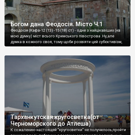
Богом дана Феодосія. Місто Ч.1
Феодосія (Кафа-12 (13) -15 (18) ст) - одне з найцікавіших (на
мою думку) міст всього Кримського півострова .Ну,але
думка в кожного своя, тому щоби розвіяти цей субєктивізм,
запрошую відвідати це
Тарханкутская кругосветка(от
Черноморского до Атлеша)
К сожалению настоящей "кругосветки" не получилось,пройти