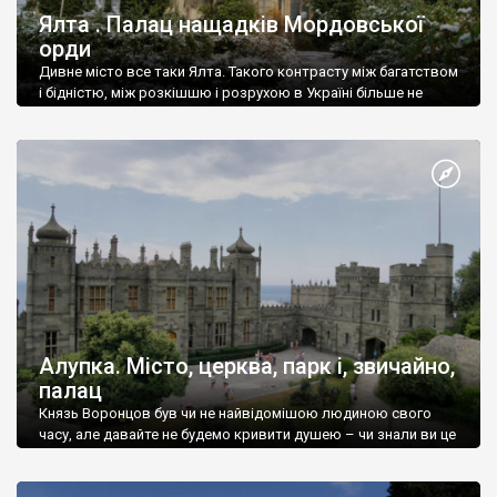
Ялта . Палац нащадків Мордовської
орди
Дивне місто все таки Ялта. Такого контрасту між багатством
і бідністю, між розкішшю і розрухою в Україні більше не
знайдеш.
Алупка. Місто, церква, парк і, звичайно,
палац
Князь Воронцов був чи не найвідомішою людиною свого
часу, але давайте не будемо кривити душею – чи знали ви це
прізвище до відвідин Алупки? Мабуть все таки ні.