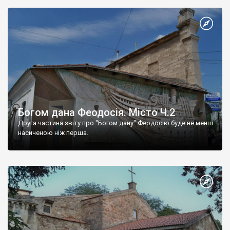
Богом дана Феодосія. Місто Ч.2
Друга частина звіту про "Богом дану" Феодосію буде не менш
насиченою ніж перша.