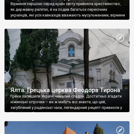
Вірменія першою серед країн світу прийняла християнство,
як державну релігію, й на подив багатьох пересічних
українців, які усіх кавказців вважають мусульманами, вірмени
є відданими вірянами Христа
Ялта. Грецька церква Феодора Тирона
Греки залишили Україні чималий спадок. Достатньо згадати
ніжинські огірочки – ви ж мабуть всі знаєте, що цей,
загублений у радянські часи, легендарний рецепт привезли у
Ніжин греки?