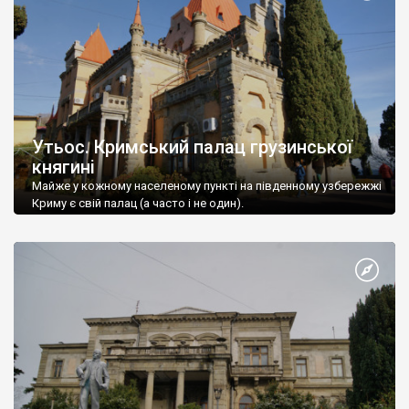
Утьос. Кримський палац грузинської
княгині
Майже у кожному населеному пункті на південному узбережжі
Криму є свій палац (а часто і не один).