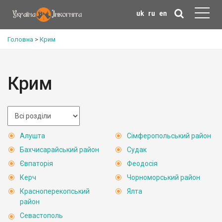
uk
ru
en
Головна
>
Крим
Крим
Алушта
Сімферопольський район
Бахчисарайський район
Судак
Євпаторія
Феодосія
Керч
Чорноморський район
Красноперекопський
Ялта
район
Севастополь