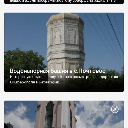
пешком вдоль побережья,поэтому совершали радиальные
вылазки из Оленевки.
Водонапорная башня в с.Почтовое
Интересную водонапорную башню посмотрели по дороге из
Симферополя в Бахчисарай.