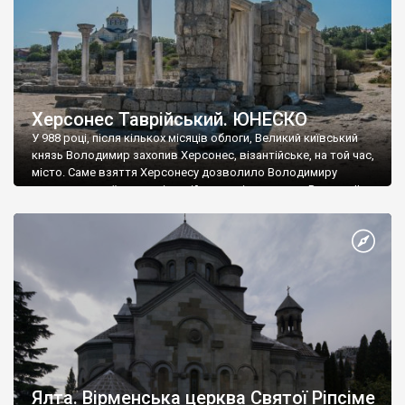
Херсонес Таврійський. ЮНЕСКО
У 988 році, після кількох місяців облоги, Великий київський
князь Володимир захопив Херсонес, візантійське, на той час,
місто. Саме взяття Херсонесу дозволило Володимиру
диктувати свої умови візантійському імператору Василю ІІ, та
одружитися з його дочкою Ганною. Цього ж року, в
Херсонесі Володимир-язичник, став Василем-християнином.
А потім було Хрещення Русі. На честь Херсонесу Таврійського
названо місто […]
Ялта. Вірменська церква Святої Ріпсіме