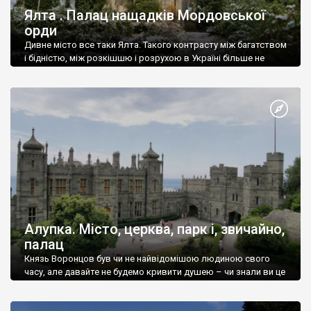
Ялта . Палац нащадків Мордовської
орди
Дивне місто все таки Ялта. Такого контрасту між багатством
і бідністю, між розкішшю і розрухою в Україні більше не
знайдеш.
Алупка. Місто, церква, парк і, звичайно,
палац
Князь Воронцов був чи не найвідомішою людиною свого
часу, але давайте не будемо кривити душею – чи знали ви це
прізвище до відвідин Алупки? Мабуть все таки ні.