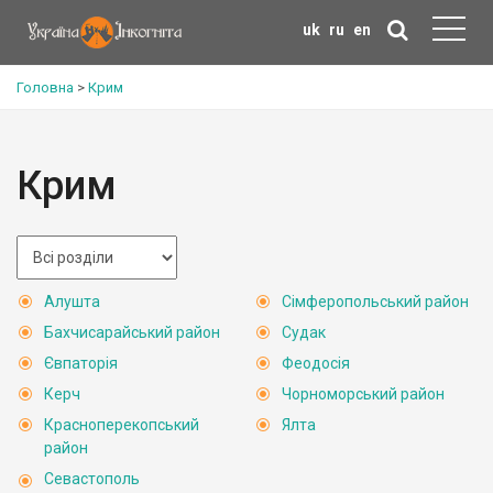
uk
ru
en
Головна
>
Крим
Крим
Алушта
Сімферопольський район
Бахчисарайський район
Судак
Євпаторія
Феодосія
Керч
Чорноморський район
Красноперекопський
Ялта
район
Севастополь