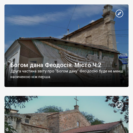
Богом дана Феодосія. Місто Ч.2
Друга частина звіту про "Богом дану" Феодосію буде не менш
насиченою ніж перша.