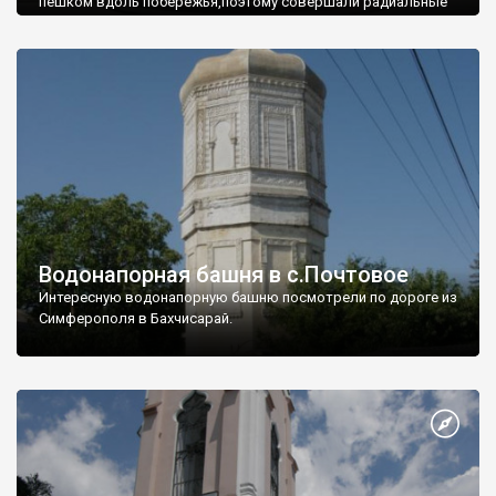
пешком вдоль побережья,поэтому совершали радиальные
вылазки из Оленевки.
Водонапорная башня в с.Почтовое
Интересную водонапорную башню посмотрели по дороге из
Симферополя в Бахчисарай.