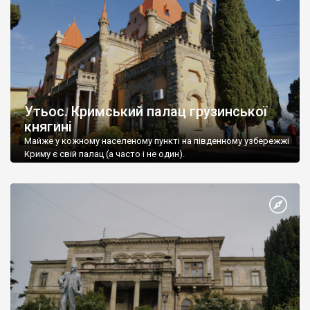
Утьос. Кримський палац грузинської
княгині
Майже у кожному населеному пункті на південному узбережжі
Криму є свій палац (а часто і не один).