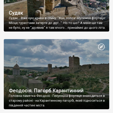
Судак
Судак... Вже чую крики в спину: "Ааа, попса! Муляжна фортеця!
Місце,туристами затерте до дір!..." Но то шо? А мене ще там
не було, ну не "дірявив" я там нічого... принаймні до цього літа.
Феодосія. Пагорб Карантинний
Головна памятка Феодосії - Генуезька фортеця знаходиться в
старому районі - на Карантинному пагорбі, який підноситься в
південній частині міста.