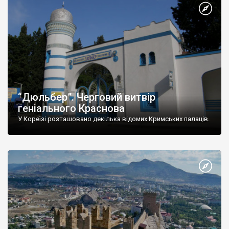
“Дюльбер”. Черговий витвір
геніального Краснова
У Кореїзі розташовано декілька відомих Кримських палаців.