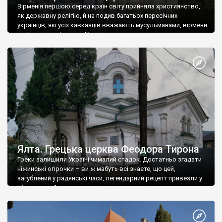
Вірменія першою серед країн світу прийняла християнство,
як державну релігію, й на подив багатьох пересічних
українців, які усіх кавказців вважають мусульманами, вірмени
є відданими вірянами Христа
Ялта. Грецька церква Феодора Тирона
Греки залишили Україні чималий спадок. Достатньо згадати
ніжинські огірочки – ви ж мабуть всі знаєте, що цей,
загублений у радянські часи, легендарний рецепт привезли у
Ніжин греки?