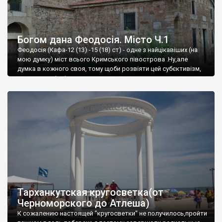
Богом дана Феодосія. Місто Ч.1
Феодосія (Кафа-12 (13) -15 (18) ст) - одне з найцікавіших (на
мою думку) міст всього Кримського півострова .Ну,але
думка в кожного своя, тому щоби розвіяти цей субєктивізм,
запрошую відвідати це
Тарханкутская кругосветка(от
Черноморского до Атлеша)
К сожалению настоящей "кругосветки" не получилось,пройти