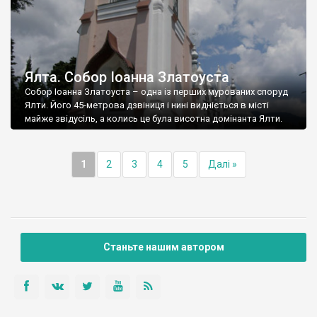
Ялта. Собор Іоанна Златоуста
Собор Іоанна Златоуста – одна із перших мурованих споруд
Ялти. Його 45-метрова дзвіниця і нині видніється в місті
майже звідусіль, а колись це була висотна домінанта Ялти.
1
2
3
4
5
Далі »
Станьте нашим автором