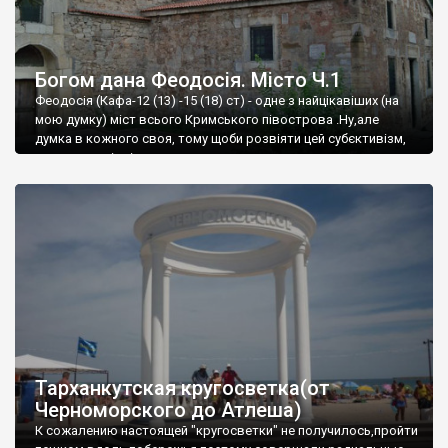
Богом дана Феодосія. Місто Ч.1
Феодосія (Кафа-12 (13) -15 (18) ст) - одне з найцікавіших (на
мою думку) міст всього Кримського півострова .Ну,але
думка в кожного своя, тому щоби розвіяти цей субєктивізм,
запрошую відвідати це
Тарханкутская кругосветка(от
Черноморского до Атлеша)
К сожалению настоящей "кругосветки" не получилось,пройти