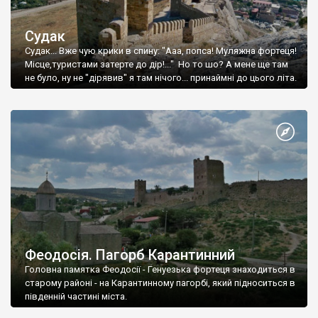
Судак
Судак... Вже чую крики в спину: "Ааа, попса! Муляжна фортеця!
Місце,туристами затерте до дір!..." Но то шо? А мене ще там
не було, ну не "дірявив" я там нічого... принаймні до цього літа.
Феодосія. Пагорб Карантинний
Головна памятка Феодосії - Генуезька фортеця знаходиться в
старому районі - на Карантинному пагорбі, який підноситься в
південній частині міста.