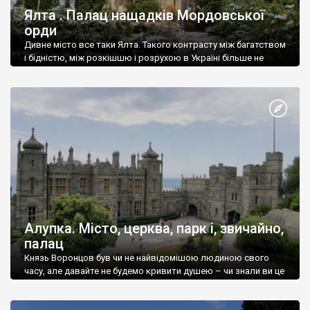
Ялта . Палац нащадків Мордовської
орди
Дивне місто все таки Ялта. Такого контрасту між багатством
і бідністю, між розкішшю і розрухою в Україні більше не
знайдеш.
Алупка. Місто, церква, парк і, звичайно,
палац
Князь Воронцов був чи не найвідомішою людиною свого
часу, але давайте не будемо кривити душею – чи знали ви це
прізвище до відвідин Алупки? Мабуть все таки ні.