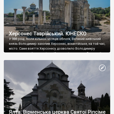
Херсонес Таврійський. ЮНЕСКО
У 988 році, після кількох місяців облоги, Великий київський
князь Володимир захопив Херсонес, візантійське, на той час,
місто. Саме взяття Херсонесу дозволило Володимиру
диктувати свої умови візантійському імператору Василю ІІ, та
одружитися з його дочкою Ганною. Цього ж року, в
Херсонесі Володимир-язичник, став Василем-християнином.
А потім було Хрещення Русі. На честь Херсонесу Таврійського
названо місто […]
Ялта. Вірменська церква Святої Ріпсіме