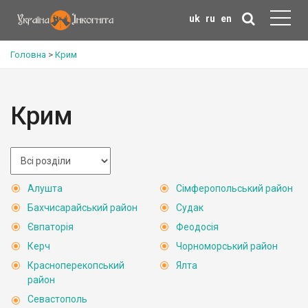
uk
ru
en
Головна
>
Крим
Крим
Алушта
Сімферопольський район
Бахчисарайський район
Судак
Євпаторія
Феодосія
Керч
Чорноморський район
Красноперекопський
Ялта
район
Севастополь