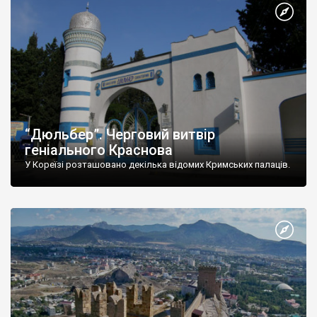
“Дюльбер”. Черговий витвір
геніального Краснова
У Кореїзі розташовано декілька відомих Кримських палаців.