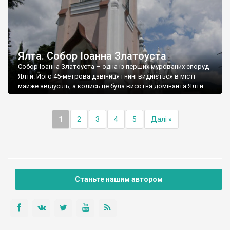
Ялта. Собор Іоанна Златоуста
Собор Іоанна Златоуста – одна із перших мурованих споруд
Ялти. Його 45-метрова дзвіниця і нині видніється в місті
майже звідусіль, а колись це була висотна домінанта Ялти.
1
2
3
4
5
Далі »
Станьте нашим автором