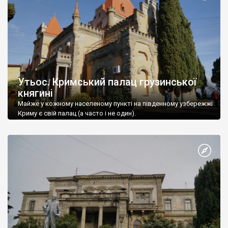
Утьос. Кримський палац грузинської
княгині
Майже у кожному населеному пункті на південному узбережжі
Криму є свій палац (а часто і не один).