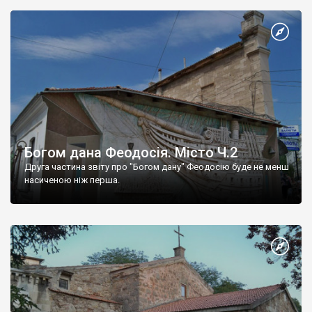
Богом дана Феодосія. Місто Ч.2
Друга частина звіту про "Богом дану" Феодосію буде не менш
насиченою ніж перша.