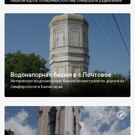
пешком вдоль побережья,поэтому совершали радиальные
вылазки из Оленевки.
Водонапорная башня в с.Почтовое
Интересную водонапорную башню посмотрели по дороге из
Симферополя в Бахчисарай.