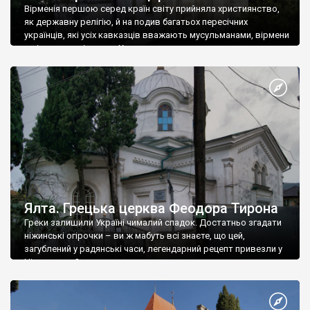
Вірменія першою серед країн світу прийняла християнство,
як державну релігію, й на подив багатьох пересічних
українців, які усіх кавказців вважають мусульманами, вірмени
є відданими вірянами Христа
Ялта. Грецька церква Феодора Тирона
Греки залишили Україні чималий спадок. Достатньо згадати
ніжинські огірочки – ви ж мабуть всі знаєте, що цей,
загублений у радянські часи, легендарний рецепт привезли у
Ніжин греки?