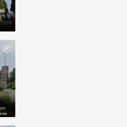
ої
ого
и ви