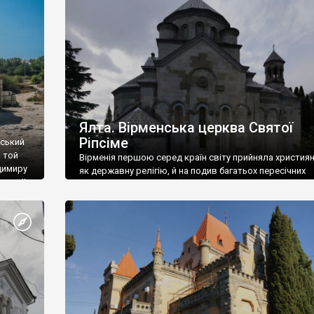
ефактів
називаються «повстяками» (postaki)…” “Вино. Крим
єкту
виробляє відмінне вино і його вдосталь: воно все ду
го».
легке біле і дуже […]
ти та
Ялта. Вірменська церква Святої
Ріпсіме
вський
 той
Вірменія першою серед країн світу прийняла христия
димиру
як державну релігію, й на подив багатьох пересічних
илю ІІ,
українців, які усіх кавказців вважають мусульманами,
 в
вірмени є відданими вірянами Христа