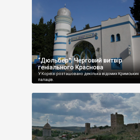
“Дюльбер”. Черговий витвір
геніального Краснова
У Кореїзі розташовано декілька відомих Кримських
палаців.