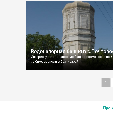
Водонапорная башня в с.Почтово
Интересную водонапорную башню посмотрели по д
из Симферополя в Бахчисарай.
1
Про 