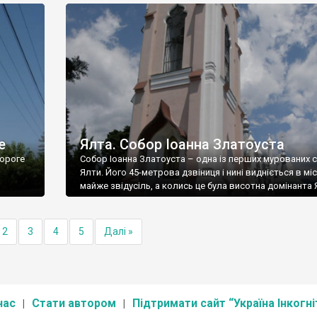
е
Ялта. Собор Іоанна Златоуста
ороге
Собор Іоанна Златоуста – одна із перших мурованих 
Ялти. Його 45-метрова дзвіниця і нині видніється в міс
майже звідусіль, а колись це була висотна домінанта 
2
3
4
5
Далі »
нас
Стати автором
Підтримати сайт “Україна Інкогні