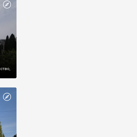
же
нство,