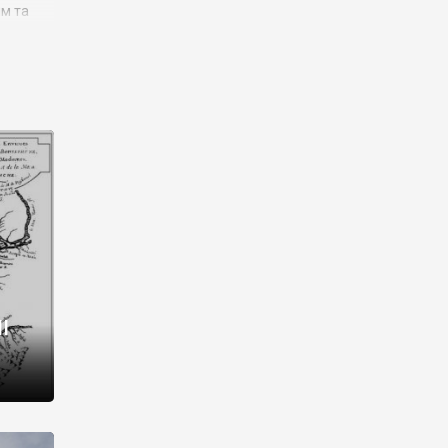
им та
ора і
є
го типу,
ей-
рний
ста:
 райони
від 2
I
і,
рукти,
 котрі