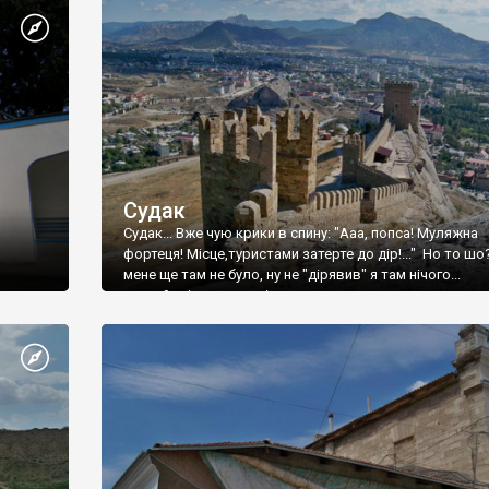
Судак
Судак... Вже чую крики в спину: "Ааа, попса! Муляжна
фортеця! Місце,туристами затерте до дір!..." Но то шо
мене ще там не було, ну не "дірявив" я там нічого...
принаймні до цього літа.