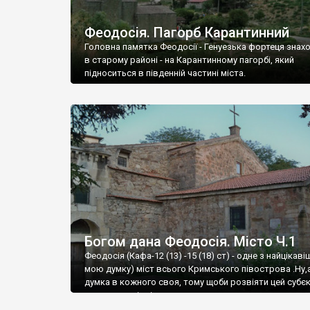
Феодосія. Пагорб Карантинний
Головна памятка Феодосії - Генуезька фортеця знах
в старому районі - на Карантинному пагорбі, який
підноситься в південній частині міста.
Богом дана Феодосія. Місто Ч.1
Феодосія (Кафа-12 (13) -15 (18) ст) - одне з найцікаві
мою думку) міст всього Кримського півострова .Ну,
думка в кожного своя, тому щоби розвіяти цей субєк
запрошую відвідати це