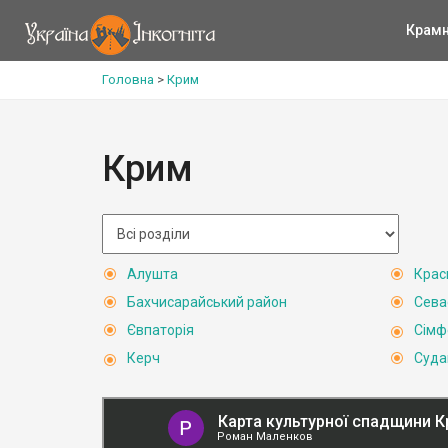
Крам
Головна
>
Крим
Крим
Алушта
Крас
Бахчисарайський район
Сева
Євпаторія
Сімф
Керч
Суда