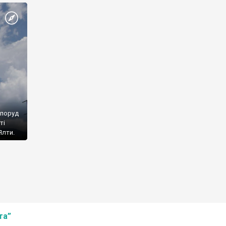
споруд
ті
Ялти.
та”