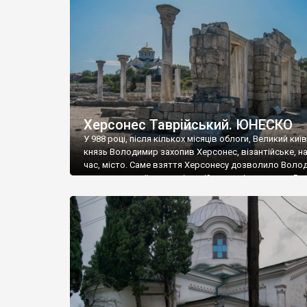
музею «Новгородський музей-заповідник» сотні арт
візантійської доби. Раритети викрадені з фондів об’
культурної спадщини ЮНЕСКО «Херсонеса Таврійсько
Офіційно – на виставку «Золото Візантії», але експер
влада в Україні вважають це лише […]
Херсонес Таврійський. ЮНЕСКО
У 988 році, після кількох місяців облоги, Великий киї
князь Володимир захопив Херсонес, візантійське, на
час, місто. Саме взяття Херсонесу дозволило Воло
диктувати свої умови візантійському імператору Вас
та одружитися з його дочкою Ганною. Цього ж року,
Херсонесі Володимир-язичник, став Василем-
християнином. А потім було Хрещення Русі. На честь
Херсонесу Таврійського названо місто […]