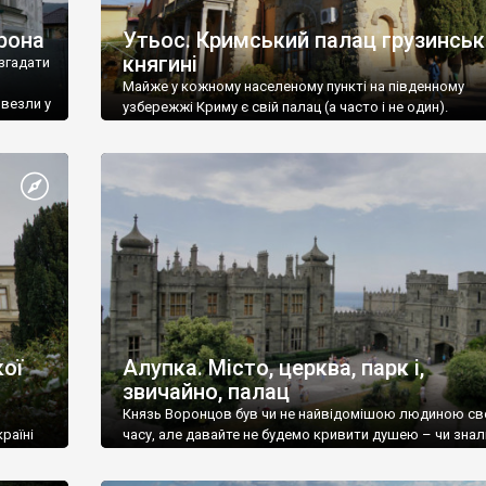
рона
Утьос. Кримський палац грузинськ
княгині
згадати
Майже у кожному населеному пункті на південному
ивезли у
узбережжі Криму є свій палац (а часто і не один).
ої
Алупка. Місто, церква, парк і,
звичайно, палац
Князь Воронцов був чи не найвідомішою людиною св
раїні
часу, але давайте не будемо кривити душею – чи знал
це прізвище до відвідин Алупки? Мабуть все таки ні.