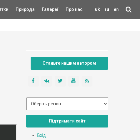
ятки
Природа
Галереї
Про нас
uk
ru
en
Станьте нашим автором
Підтримати сайт
Вхід