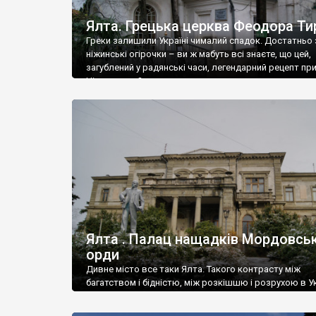
Ялта. Грецька церква Феодора Ти
Греки залишили Україні чималий спадок. Достатньо 
ніжинські огірочки – ви ж мабуть всі знаєте, що цей,
загублений у радянські часи, легендарний рецепт пр
Ніжин греки?
Ялта . Палац нащадків Мордовськ
орди
Дивне місто все таки Ялта. Такого контрасту між
багатством і бідністю, між розкішшю і розрухою в Ук
більше не знайдеш.