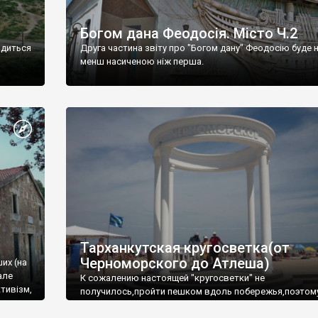
Богом дана Феодосія. Місто Ч.2
одиться
Друга частина звіту про "Богом дану" Феодосію буде 
менш насиченою ніж перша.
Тарханкутская кругосветка(от
Черноморского до Атлеша)
ших (на
але
К сожалению настоящей "кругосветки" не
тивізм,
получилось,пройти пешком вдоль побережья,поэтом
совершали радиальные вылазки из Оленевки.