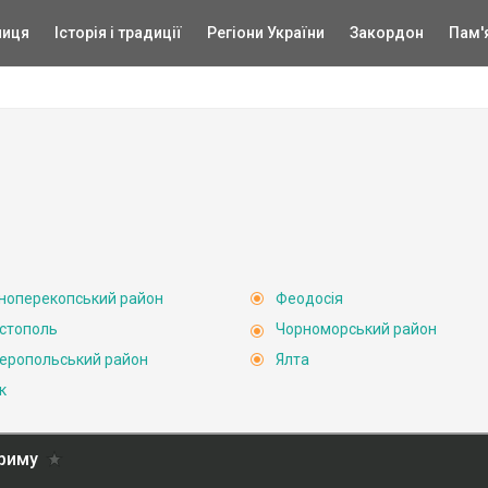
ниця
Історія і традиції
Регіони України
Закордон
Пам'
ноперекопський район
Феодосія
стополь
Чорноморський район
еропольський район
Ялта
к