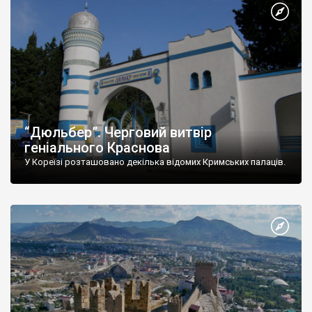
“Дюльбер”. Черговий витвір
геніального Краснова
У Кореїзі розташовано декілька відомих Кримських палаців.