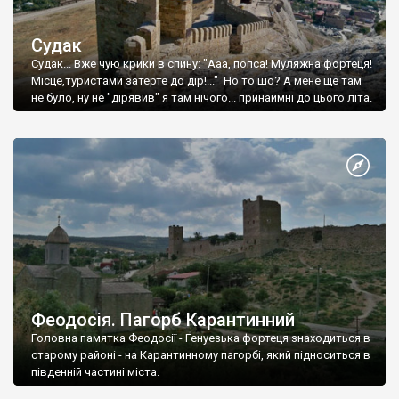
Судак
Судак... Вже чую крики в спину: "Ааа, попса! Муляжна фортеця!
Місце,туристами затерте до дір!..." Но то шо? А мене ще там
не було, ну не "дірявив" я там нічого... принаймні до цього літа.
Феодосія. Пагорб Карантинний
Головна памятка Феодосії - Генуезька фортеця знаходиться в
старому районі - на Карантинному пагорбі, який підноситься в
південній частині міста.