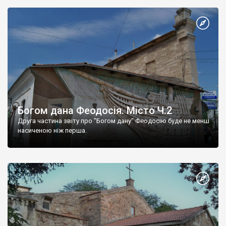
Богом дана Феодосія. Місто Ч.2
Друга частина звіту про "Богом дану" Феодосію буде не менш
насиченою ніж перша.