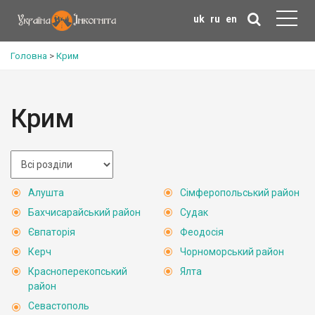
uk
ru
en
Головна
>
Крим
Крим
Алушта
Сімферопольський район
Бахчисарайський район
Судак
Євпаторія
Феодосія
Керч
Чорноморський район
Красноперекопський
Ялта
район
Севастополь