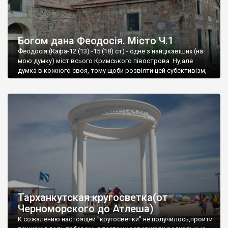
Богом дана Феодосія. Місто Ч.1
Феодосія (Кафа-12 (13) -15 (18) ст) - одне з найцікавіших (на
мою думку) міст всього Кримського півострова .Ну,але
думка в кожного своя, тому щоби розвіяти цей субєктивізм,
запрошую відвідати це
Тарханкутская кругосветка(от
Черноморского до Атлеша)
К сожалению настоящей "кругосветки" не получилось,пройти