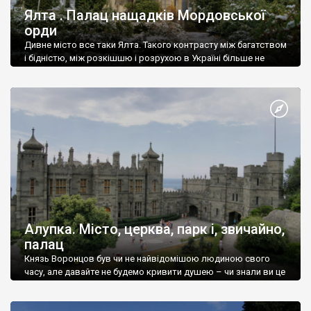
Ялта . Палац нащадків Мордовської
орди
Дивне місто все таки Ялта. Такого контрасту між багатством
і бідністю, між розкішшю і розрухою в Україні більше не
знайдеш.
Алупка. Місто, церква, парк і, звичайно,
палац
Князь Воронцов був чи не найвідомішою людиною свого
часу, але давайте не будемо кривити душею – чи знали ви це
прізвище до відвідин Алупки? Мабуть все таки ні.