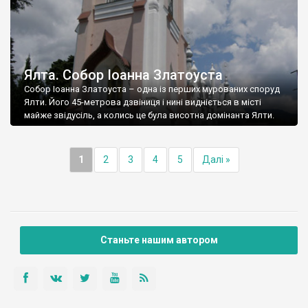
Ялта. Собор Іоанна Златоуста
Собор Іоанна Златоуста – одна із перших мурованих споруд
Ялти. Його 45-метрова дзвіниця і нині видніється в місті
майже звідусіль, а колись це була висотна домінанта Ялти.
1
2
3
4
5
Далі »
Станьте нашим автором