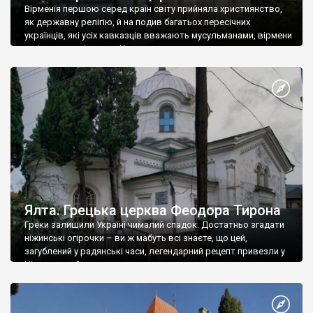
Вірменія першою серед країн світу прийняла християнство,
як державну релігію, й на подив багатьох пересічних
українців, які усіх кавказців вважають мусульманами, вірмени
є відданими вірянами Христа
Ялта. Грецька церква Феодора Тирона
Греки залишили Україні чималий спадок. Достатньо згадати
ніжинські огірочки – ви ж мабуть всі знаєте, що цей,
загублений у радянські часи, легендарний рецепт привезли у
Ніжин греки?