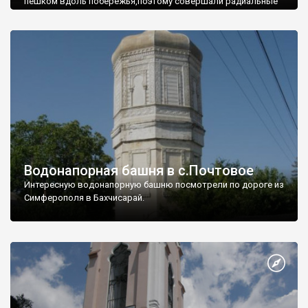
пешком вдоль побережья,поэтому совершали радиальные
вылазки из Оленевки.
Водонапорная башня в с.Почтовое
Интересную водонапорную башню посмотрели по дороге из
Симферополя в Бахчисарай.