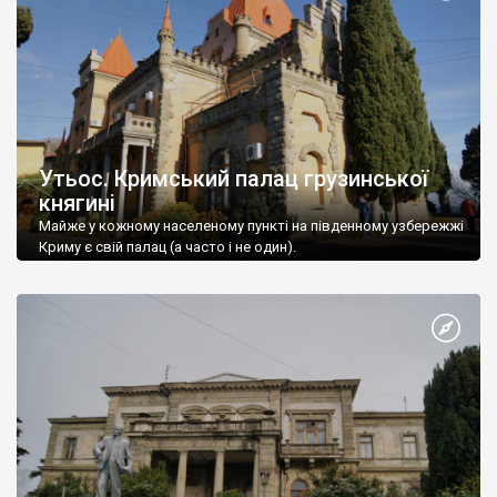
Утьос. Кримський палац грузинської
княгині
Майже у кожному населеному пункті на південному узбережжі
Криму є свій палац (а часто і не один).