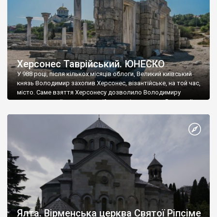
Херсонес Таврійський. ЮНЕСКО
У 988 році, після кількох місяців облоги, Великий київський
князь Володимир захопив Херсонес, візантійське, на той час,
місто. Саме взяття Херсонесу дозволило Володимиру
диктувати свої умови візантійському імператору Василю ІІ, та
одружитися з його дочкою Ганною. Цього ж року, в
Херсонесі Володимир-язичник, став Василем-християнином.
А потім було Хрещення Русі. На честь Херсонесу Таврійського
названо місто […]
Ялта. Вірменська церква Святої Ріпсіме