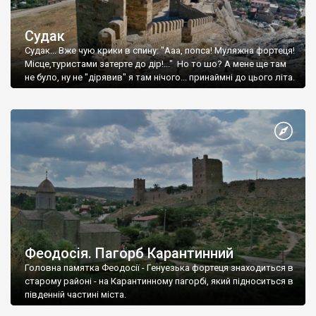
Судак
Судак... Вже чую крики в спину: "Ааа, попса! Муляжна фортеця!
Місце,туристами затерте до дір!..." Но то шо? А мене ще там
не було, ну не "дірявив" я там нічого... принаймні до цього літа.
Феодосія. Пагорб Карантинний
Головна памятка Феодосії - Генуезька фортеця знаходиться в
старому районі - на Карантинному пагорбі, який підноситься в
південній частині міста.