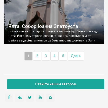
Ялта. Собор Іоанна Златоуста
Собор Іоанна Златоуста – одна із перших мурованих споруд
Ялти. Його 45-метрова дзвіниця і нині видніється в місті
майже звідусіль, а колись це була висотна домінанта Ялти.
1
2
3
4
5
Далі »
Станьте нашим автором