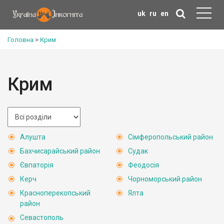
uk
ru
en
Головна
>
Крим
Крим
Алушта
Сімферопольський район
Бахчисарайський район
Судак
Євпаторія
Феодосія
Керч
Чорноморський район
Красноперекопський
Ялта
район
Севастополь