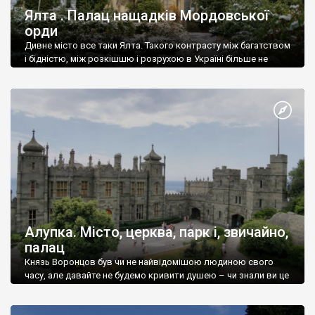
Ялта . Палац нащадків Мордовської
орди
Дивне місто все таки Ялта. Такого контрасту між багатством
і бідністю, між розкішшю і розрухою в Україні більше не
знайдеш.
Алупка. Місто, церква, парк і, звичайно,
палац
Князь Воронцов був чи не найвідомішою людиною свого
часу, але давайте не будемо кривити душею – чи знали ви це
прізвище до відвідин Алупки? Мабуть все таки ні.