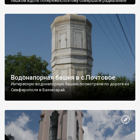
пешком вдоль побережья,поэтому совершали радиальные
вылазки из Оленевки.
Водонапорная башня в с.Почтовое
Интересную водонапорную башню посмотрели по дороге из
Симферополя в Бахчисарай.