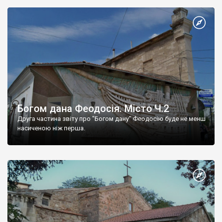
Богом дана Феодосія. Місто Ч.2
Друга частина звіту про "Богом дану" Феодосію буде не менш
насиченою ніж перша.