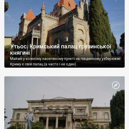
Утьос. Кримський палац грузинської
княгині
Майже у кожному населеному пункті на південному узбережжі
Криму є свій палац (а часто і не один).