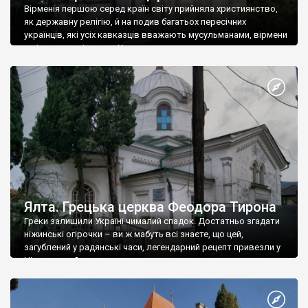
Вірменія першою серед країн світу прийняла християнство,
як державну релігію, й на подив багатьох пересічних
українців, які усіх кавказців вважають мусульманами, вірмени
є відданими вірянами Христа
Ялта. Грецька церква Феодора Тирона
Греки залишили Україні чималий спадок. Достатньо згадати
ніжинські огірочки – ви ж мабуть всі знаєте, що цей,
загублений у радянські часи, легендарний рецепт привезли у
Ніжин греки?