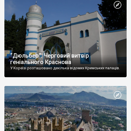
“Дюльбер”. Черговий витвір
геніального Краснова
У Кореїзі розташовано декілька відомих Кримських палаців.