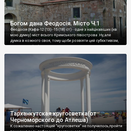
Богом дана Феодосія. Місто Ч.1
Феодосія (Кафа-12 (13) -15 (18) ст) - одне з найцікавіших (на
мою думку) міст всього Кримського півострова .Ну,але
думка в кожного своя, тому щоби розвіяти цей субєктивізм,
запрошую відвідати це
Тарханкутская кругосветка(от
Черноморского до Атлеша)
К сожалению настоящей "кругосветки" не получилось,пройти