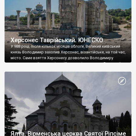
Херсонес Таврійський. ЮНЕСКО
У 988 році, після кількох місяців облоги, Великий київський
князь Володимир захопив Херсонес, візантійське, на той час,
місто. Саме взяття Херсонесу дозволило Володимиру
диктувати свої умови візантійському імператору Василю ІІ, та
одружитися з його дочкою Ганною. Цього ж року, в
Херсонесі Володимир-язичник, став Василем-християнином.
А потім було Хрещення Русі. На честь Херсонесу Таврійського
названо місто […]
Ялта. Вірменська церква Святої Ріпсіме