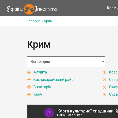
Крам
Головна
>
Крим
Крим
Алушта
Крас
Бахчисарайський район
Сева
Євпаторія
Сімф
Керч
Суда