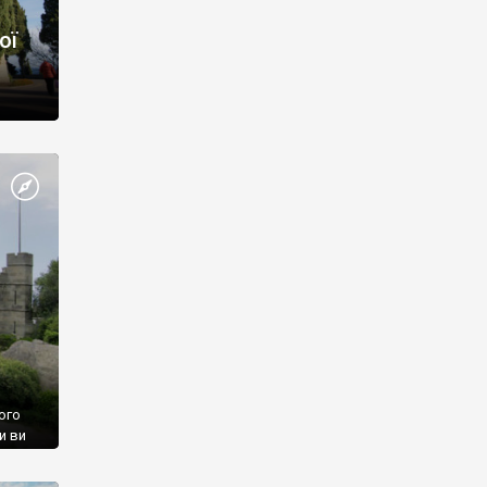
ої
ого
и ви