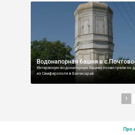
Водонапорная башня в с.Почтово
Интересную водонапорную башню посмотрели по д
из Симферополя в Бахчисарай.
1
Про 