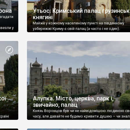
рона
Утьос. Кримський палац грузинськ
княгині
згадати
Майже у кожному населеному пункті на південному
ивезли у
узбережжі Криму є свій палац (а часто і не один).
ої
Алупка. Місто, церква, парк і,
звичайно, палац
Князь Воронцов був чи не найвідомішою людиною св
раїні
часу, але давайте не будемо кривити душею – чи знал
це прізвище до відвідин Алупки? Мабуть все таки ні.