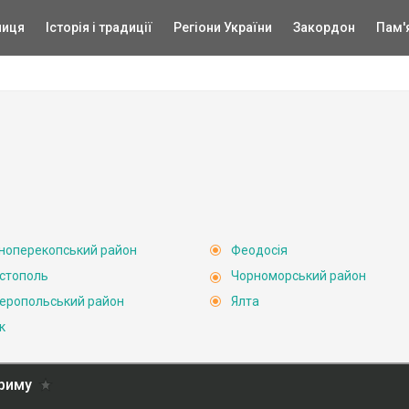
ниця
Історія і традиції
Регіони України
Закордон
Пам'
ноперекопський район
Феодосія
стополь
Чорноморський район
еропольський район
Ялта
к