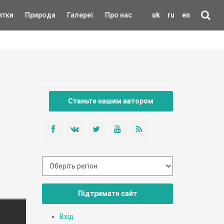
ятки
Природа
Галереї
Про нас
uk
ru
en
Станьте нашим автором
Підтримати сайт
Вхід