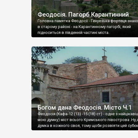
Феодосія. Пагорб Карантинний
Головна памятка Феодосії - Генуезька фортеця знах
в старому районі - на Карантинному пагорбі, який
підноситься в південній частині міста.
Богом дана Феодосія. Місто Ч.1
Феодосія (Кафа-12 (13) -15 (18) ст) - одне з найцікаві
мою думку) міст всього Кримського півострова .Ну,
думка в кожного своя, тому щоби розвіяти цей субєк
запрошую відвідати це