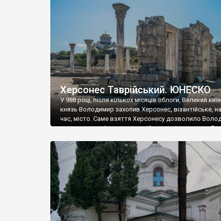
музею «Новгородський музей-заповідник» сотні арт
візантійської доби. Раритети викрадені з фондів об’
культурної спадщини ЮНЕСКО «Херсонеса Таврійсько
Офіційно – на виставку «Золото Візантії», але експер
влада в Україні вважають це лише […]
Херсонес Таврійський. ЮНЕСКО
У 988 році, після кількох місяців облоги, Великий киї
князь Володимир захопив Херсонес, візантійське, на
час, місто. Саме взяття Херсонесу дозволило Воло
диктувати свої умови візантійському імператору Вас
та одружитися з його дочкою Ганною. Цього ж року,
Херсонесі Володимир-язичник, став Василем-
християнином. А потім було Хрещення Русі. На честь
Херсонесу Таврійського названо місто […]