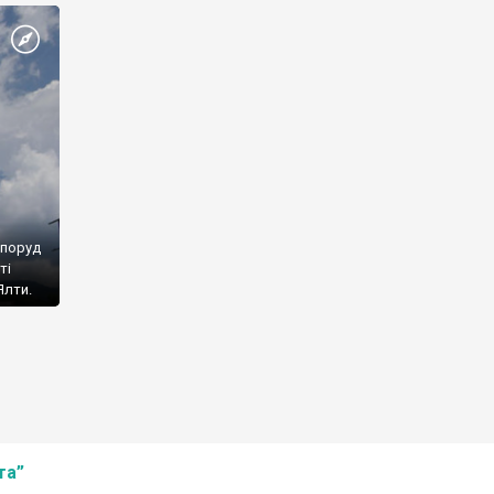
споруд
ті
Ялти.
та”