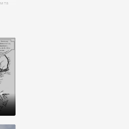
им та
ора і
є
го типу,
ей-
рний
ста:
 райони
від 2
I
і,
рукти,
 котрі