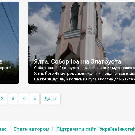
е
Ялта. Собор Іоанна Златоуста
ороге
Собор Іоанна Златоуста – одна із перших мурованих 
Ялти. Його 45-метрова дзвіниця і нині видніється в міс
майже звідусіль, а колись це була висотна домінанта 
2
3
4
5
Далі »
нас
Стати автором
Підтримати сайт “Україна Інкогні