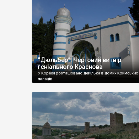
“Дюльбер”. Черговий витвір
геніального Краснова
У Кореїзі розташовано декілька відомих Кримських
палаців.