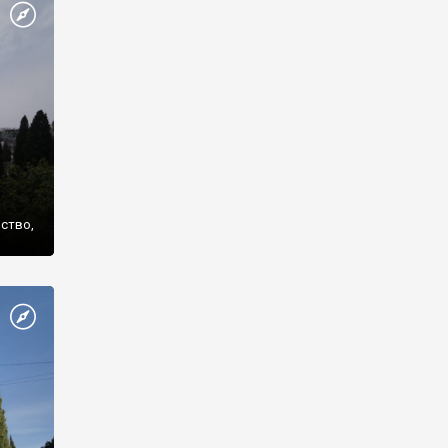
же
нство,