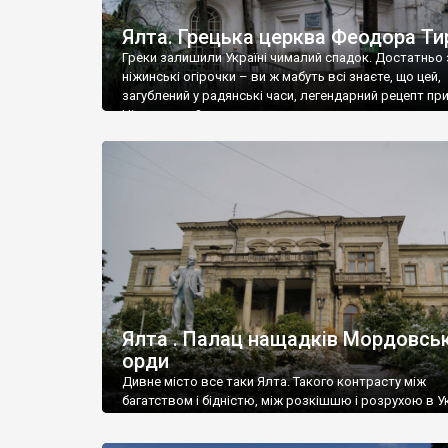
Ялта. Грецька церква Феодора Ти
Греки залишили Україні чималий спадок. Достатньо 
ніжинські огірочки – ви ж мабуть всі знаєте, що цей,
загублений у радянські часи, легендарний рецепт пр
Ніжин греки?
Ялта . Палац нащадків Мордовськ
орди
Дивне місто все таки Ялта. Такого контрасту між
багатством і бідністю, між розкішшю і розрухою в Ук
більше не знайдеш.