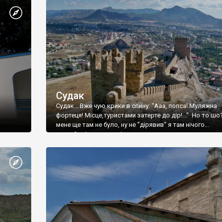
Судак
Судак... Вже чую крики в спину: "Ааа, попса! Муляжна
фортеця! Місце,туристами затерте до дір!..." Но то шо
мене ще там не було, ну не "дірявив" я там нічого...
принаймні до цього літа.