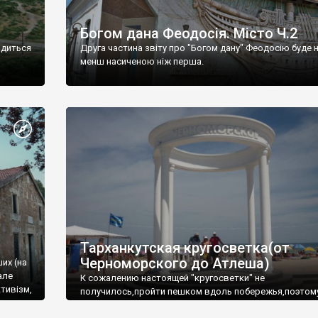
Богом дана Феодосія. Місто Ч.2
одиться
Друга частина звіту про "Богом дану" Феодосію буде 
менш насиченою ніж перша.
Тарханкутская кругосветка(от
Черноморского до Атлеша)
ших (на
але
К сожалению настоящей "кругосветки" не
тивізм,
получилось,пройти пешком вдоль побережья,поэтом
совершали радиальные вылазки из Оленевки.