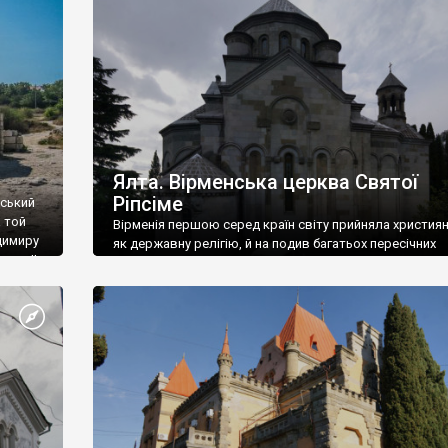
ефактів
називаються «повстяками» (postaki)…” “Вино. Крим
єкту
виробляє відмінне вино і його вдосталь: воно все ду
го».
легке біле і дуже […]
ти та
Ялта. Вірменська церква Святої
Ріпсіме
вський
 той
Вірменія першою серед країн світу прийняла христия
димиру
як державну релігію, й на подив багатьох пересічних
илю ІІ,
українців, які усіх кавказців вважають мусульманами,
 в
вірмени є відданими вірянами Христа