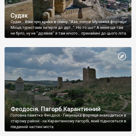
Судак
Судак... Вже чую крики в спину: "Ааа, попса! Муляжна фортеця!
Місце,туристами затерте до дір!..." Но то шо? А мене ще там
не було, ну не "дірявив" я там нічого... принаймні до цього літа.
Феодосія. Пагорб Карантинний
Головна памятка Феодосії - Генуезька фортеця знаходиться в
старому районі - на Карантинному пагорбі, який підноситься в
південній частині міста.