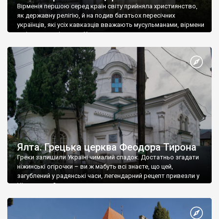
Вірменія першою серед країн світу прийняла християнство,
як державну релігію, й на подив багатьох пересічних
українців, які усіх кавказців вважають мусульманами, вірмени
є відданими вірянами Христа
Ялта. Грецька церква Феодора Тирона
Греки залишили Україні чималий спадок. Достатньо згадати
ніжинські огірочки – ви ж мабуть всі знаєте, що цей,
загублений у радянські часи, легендарний рецепт привезли у
Ніжин греки?