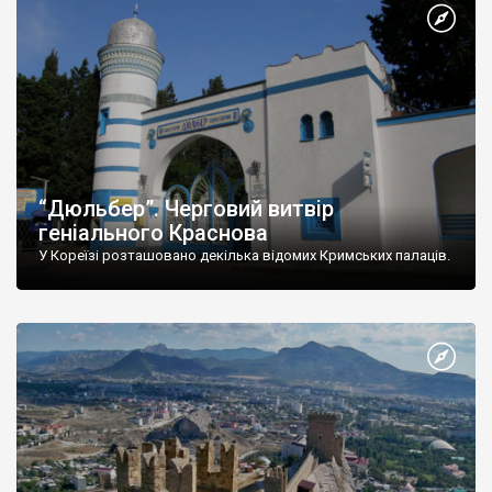
“Дюльбер”. Черговий витвір
геніального Краснова
У Кореїзі розташовано декілька відомих Кримських палаців.