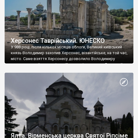
Херсонес Таврійський. ЮНЕСКО
У 988 році, після кількох місяців облоги, Великий київський
князь Володимир захопив Херсонес, візантійське, на той час,
місто. Саме взяття Херсонесу дозволило Володимиру
диктувати свої умови візантійському імператору Василю ІІ, та
одружитися з його дочкою Ганною. Цього ж року, в
Херсонесі Володимир-язичник, став Василем-християнином.
А потім було Хрещення Русі. На честь Херсонесу Таврійського
названо місто […]
Ялта. Вірменська церква Святої Ріпсіме