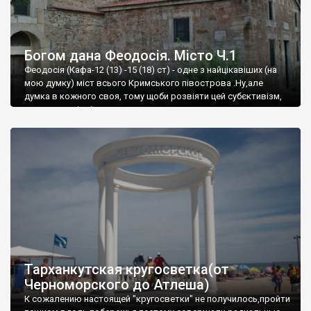
Богом дана Феодосія. Місто Ч.1
Феодосія (Кафа-12 (13) -15 (18) ст) - одне з найцікавіших (на
мою думку) міст всього Кримського півострова .Ну,але
думка в кожного своя, тому щоби розвіяти цей субєктивізм,
запрошую відвідати це
Тарханкутская кругосветка(от
Черноморского до Атлеша)
К сожалению настоящей "кругосветки" не получилось,пройти