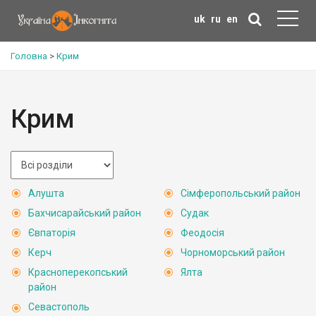
uk
ru
en
Головна
>
Крим
Крим
Алушта
Сімферопольський район
Бахчисарайський район
Судак
Євпаторія
Феодосія
Керч
Чорноморський район
Красноперекопський
Ялта
район
Севастополь