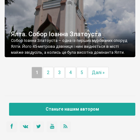
Ялта. Собор Іоанна Златоуста
Собор Іоанна Златоуста – одна із перших мурованих споруд
Ялти. Його 45-метрова дзвіниця і нині видніється в місті
майже звідусіль, а колись це була висотна домінанта Ялти.
1
2
3
4
5
Далі »
Станьте нашим автором