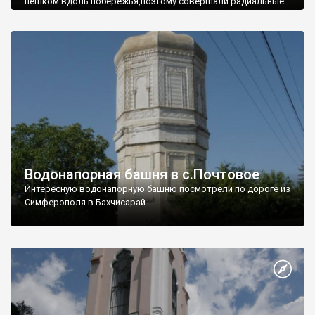
пешком вдоль побережья,поэтому совершали радиальные
вылазки из Оленевки.
Водонапорная башня в с.Почтовое
Интересную водонапорную башню посмотрели по дороге из
Симферополя в Бахчисарай.