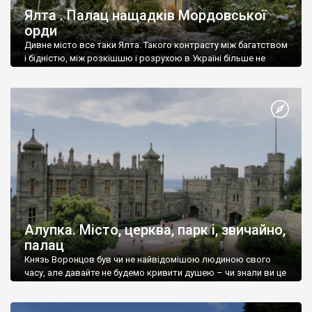
Ялта . Палац нащадків Мордовської
орди
Дивне місто все таки Ялта. Такого контрасту між багатством
і бідністю, між розкішшю і розрухою в Україні більше не
знайдеш.
Алупка. Місто, церква, парк і, звичайно,
палац
Князь Воронцов був чи не найвідомішою людиною свого
часу, але давайте не будемо кривити душею – чи знали ви це
прізвище до відвідин Алупки? Мабуть все таки ні.