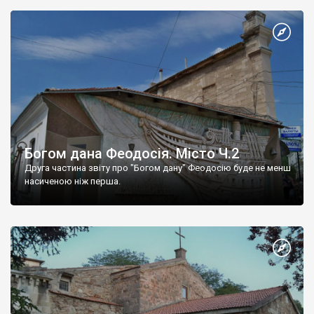
Богом дана Феодосія. Місто Ч.2
Друга частина звіту про "Богом дану" Феодосію буде не менш
насиченою ніж перша.