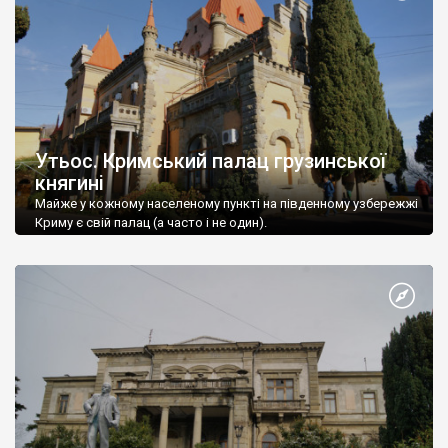
Утьос. Кримський палац грузинської
княгині
Майже у кожному населеному пункті на південному узбережжі
Криму є свій палац (а часто і не один).