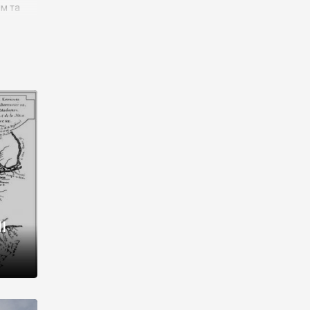
им та
ора і
є
го типу,
ей-
рний
ста:
 райони
від 2
I
і,
рукти,
 котрі