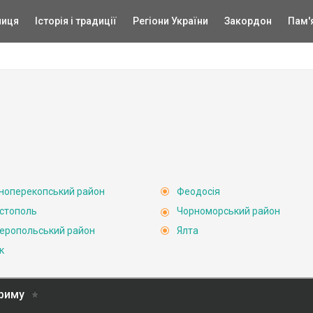
ниця
Історія і традиції
Регіони України
Закордон
Пам'
ноперекопський район
Феодосія
стополь
Чорноморський район
еропольський район
Ялта
к