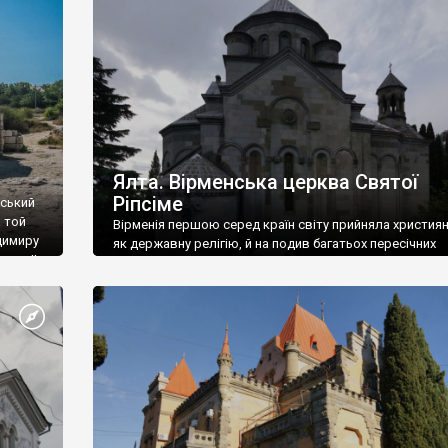
ефактів
називаються «повстяками» (postaki)…” “Вино. Крим
єкту
виробляє відмінне вино і його вдосталь: воно все ду
го».
легке біле і дуже […]
ти та
Ялта. Вірменська церква Святої
Ріпсіме
вський
 той
Вірменія першою серед країн світу прийняла христия
димиру
як державну релігію, й на подив багатьох пересічних
илю ІІ,
українців, які усіх кавказців вважають мусульманами,
 в
вірмени є відданими вірянами Христа