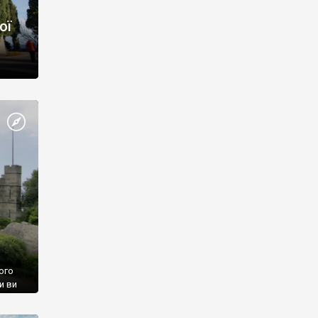
ої
ого
и ви