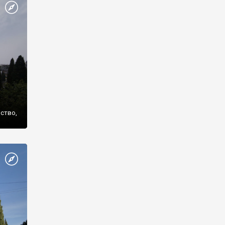
же
нство,