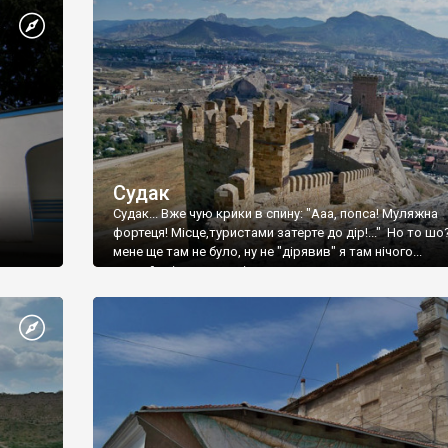
Судак
Судак... Вже чую крики в спину: "Ааа, попса! Муляжна
фортеця! Місце,туристами затерте до дір!..." Но то шо
мене ще там не було, ну не "дірявив" я там нічого...
принаймні до цього літа.