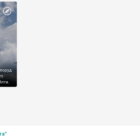
споруд
ті
Ялти.
та”