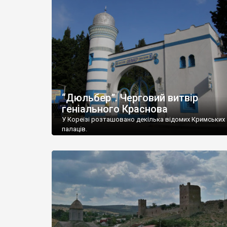
“Дюльбер”. Черговий витвір
геніального Краснова
У Кореїзі розташовано декілька відомих Кримських
палаців.