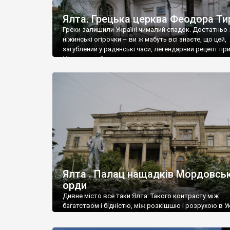
Ялта. Грецька церква Феодора Ти
Греки залишили Україні чималий спадок. Достатньо 
ніжинські огірочки – ви ж мабуть всі знаєте, що цей,
загублений у радянські часи, легендарний рецепт пр
Ніжин греки?
Ялта . Палац нащадків Мордовськ
орди
Дивне місто все таки Ялта. Такого контрасту між
багатством і бідністю, між розкішшю і розрухою в Ук
більше не знайдеш.