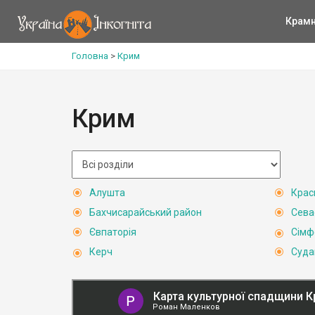
Крам
Головна
>
Крим
Крим
Алушта
Крас
Бахчисарайський район
Сева
Євпаторія
Сімф
Керч
Суда