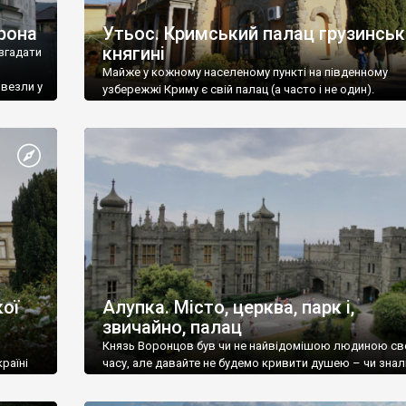
рона
Утьос. Кримський палац грузинськ
княгині
згадати
Майже у кожному населеному пункті на південному
ивезли у
узбережжі Криму є свій палац (а часто і не один).
ої
Алупка. Місто, церква, парк і,
звичайно, палац
Князь Воронцов був чи не найвідомішою людиною св
раїні
часу, але давайте не будемо кривити душею – чи знал
це прізвище до відвідин Алупки? Мабуть все таки ні.