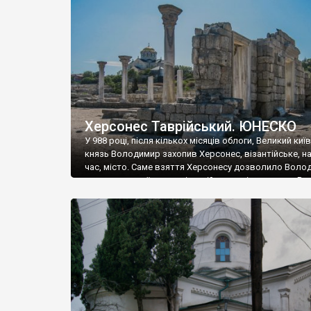
музею «Новгородський музей-заповідник» сотні арт
візантійської доби. Раритети викрадені з фондів об’
культурної спадщини ЮНЕСКО «Херсонеса Таврійсько
Офіційно – на виставку «Золото Візантії», але експер
влада в Україні вважають це лише […]
Херсонес Таврійський. ЮНЕСКО
У 988 році, після кількох місяців облоги, Великий киї
князь Володимир захопив Херсонес, візантійське, на
час, місто. Саме взяття Херсонесу дозволило Воло
диктувати свої умови візантійському імператору Вас
та одружитися з його дочкою Ганною. Цього ж року,
Херсонесі Володимир-язичник, став Василем-
християнином. А потім було Хрещення Русі. На честь
Херсонесу Таврійського названо місто […]