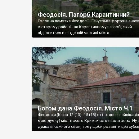
Феодосія. Пагорб Карантинний
Головна памятка Феодосії - Генуезька фортеця знах
в старому районі - на Карантинному пагорбі, який
підноситься в південній частині міста.
Богом дана Феодосія. Місто Ч.1
Феодосія (Кафа-12 (13) -15 (18) ст) - одне з найцікаві
мою думку) міст всього Кримського півострова .Ну,
думка в кожного своя, тому щоби розвіяти цей субєк
запрошую відвідати це