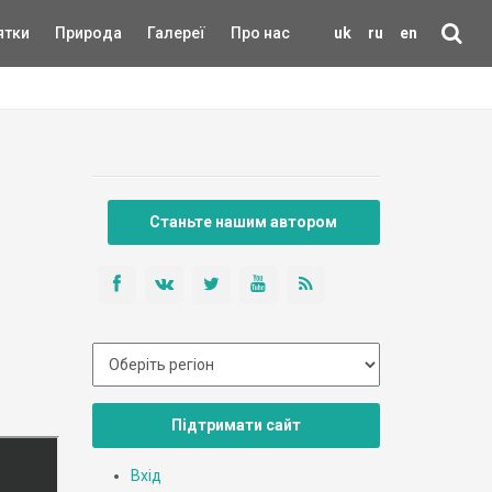
ятки
Природа
Галереї
Про нас
uk
ru
en
Станьте нашим автором
Підтримати сайт
Вхід