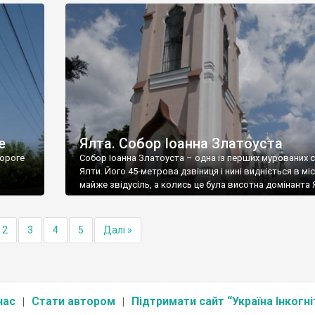
е
Ялта. Собор Іоанна Златоуста
ороге
Собор Іоанна Златоуста – одна із перших мурованих 
Ялти. Його 45-метрова дзвіниця і нині видніється в міс
майже звідусіль, а колись це була висотна домінанта 
2
3
4
5
Далі »
нас
Стати автором
Підтримати сайт “Україна Інкогні