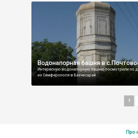
Водонапорная башня в с.Почтово
Интересную водонапорную башню посмотрели по д
из Симферополя в Бахчисарай.
1
Про 