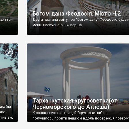
Богом дана Феодосія. Місто Ч.2
одиться
Друга частина звіту про "Богом дану" Феодосію буде 
менш насиченою ніж перша.
Тарханкутская кругосветка(от
Черноморского до Атлеша)
ших (на
але
К сожалению настоящей "кругосветки" не
тивізм,
получилось,пройти пешком вдоль побережья,поэтом
совершали радиальные вылазки из Оленевки.