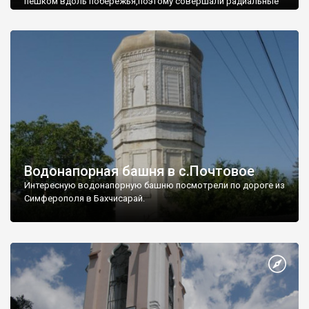
пешком вдоль побережья,поэтому совершали радиальные
вылазки из Оленевки.
Водонапорная башня в с.Почтовое
Интересную водонапорную башню посмотрели по дороге из
Симферополя в Бахчисарай.