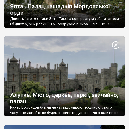
Ялта . Палац нащадків Мордовської
орди
Дивне місто все таки Ялта. Такого контрасту між багатством
і бідністю, між розкішшю і розрухою в Україні більше не
знайдеш.
Алупка. Місто, церква, парк і, звичайно,
палац
Князь Воронцов був чи не найвідомішою людиною свого
часу, але давайте не будемо кривити душею – чи знали ви це
прізвище до відвідин Алупки? Мабуть все таки ні.