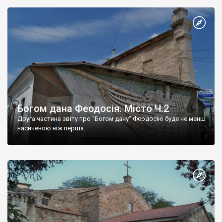
Богом дана Феодосія. Місто Ч.2
Друга частина звіту про "Богом дану" Феодосію буде не менш
насиченою ніж перша.