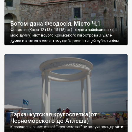
Богом дана Феодосія. Місто Ч.1
Феодосія (Кафа-12 (13) -15 (18) ст) - одне з найцікавіших (на
мою думку) міст всього Кримського півострова .Ну,але
думка в кожного своя, тому щоби розвіяти цей субєктивізм,
запрошую відвідати це
Тарханкутская кругосветка(от
Черноморского до Атлеша)
К сожалению настоящей "кругосветки" не получилось,пройти