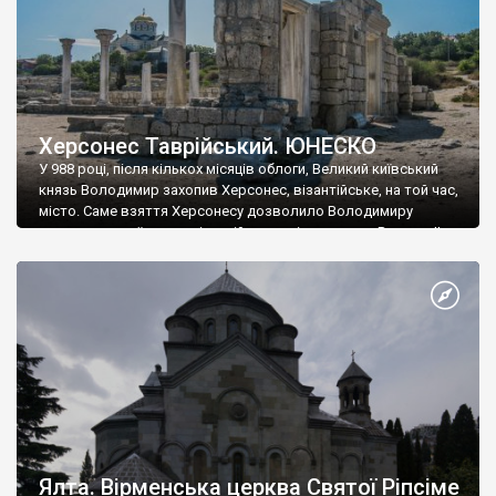
Херсонес Таврійський. ЮНЕСКО
У 988 році, після кількох місяців облоги, Великий київський
князь Володимир захопив Херсонес, візантійське, на той час,
місто. Саме взяття Херсонесу дозволило Володимиру
диктувати свої умови візантійському імператору Василю ІІ, та
одружитися з його дочкою Ганною. Цього ж року, в
Херсонесі Володимир-язичник, став Василем-християнином.
А потім було Хрещення Русі. На честь Херсонесу Таврійського
названо місто […]
Ялта. Вірменська церква Святої Ріпсіме