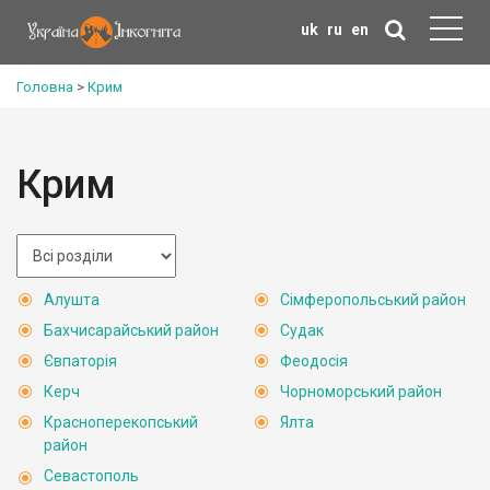
uk
ru
en
Головна
>
Крим
Крим
Алушта
Сімферопольський район
Бахчисарайський район
Судак
Євпаторія
Феодосія
Керч
Чорноморський район
Красноперекопський
Ялта
район
Севастополь