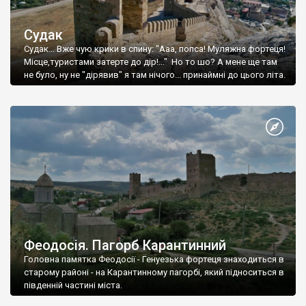
Судак
Судак... Вже чую крики в спину: "Ааа, попса! Муляжна фортеця!
Місце,туристами затерте до дір!..." Но то шо? А мене ще там
не було, ну не "дірявив" я там нічого... принаймні до цього літа.
Феодосія. Пагорб Карантинний
Головна памятка Феодосії - Генуезька фортеця знаходиться в
старому районі - на Карантинному пагорбі, який підноситься в
південній частині міста.