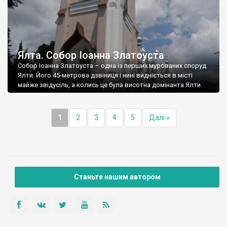
Ялта. Собор Іоанна Златоуста
Собор Іоанна Златоуста – одна із перших мурованих споруд
Ялти. Його 45-метрова дзвіниця і нині видніється в місті
майже звідусіль, а колись це була висотна домінанта Ялти.
1
2
3
4
5
Далі »
Станьте нашим автором