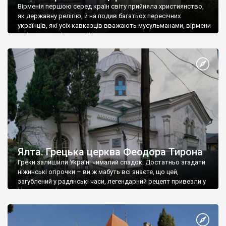
Вірменія першою серед країн світу прийняла християнство,
як державну релігію, й на подив багатьох пересічних
українців, які усіх кавказців вважають мусульманами, вірмени
є відданими вірянами Христа
Ялта. Грецька церква Феодора Тирона
Греки залишили Україні чималий спадок. Достатньо згадати
ніжинські огірочки – ви ж мабуть всі знаєте, що цей,
загублений у радянські часи, легендарний рецепт привезли у
Ніжин греки?