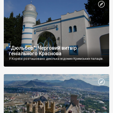
“Дюльбер”. Черговий витвір
геніального Краснова
У Кореїзі розташовано декілька відомих Кримських палаців.