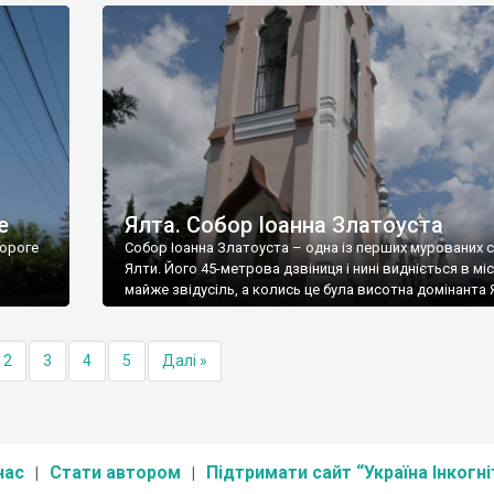
е
Ялта. Собор Іоанна Златоуста
ороге
Собор Іоанна Златоуста – одна із перших мурованих 
Ялти. Його 45-метрова дзвіниця і нині видніється в міс
майже звідусіль, а колись це була висотна домінанта 
2
3
4
5
Далі »
нас
Стати автором
Підтримати сайт “Україна Інкогні