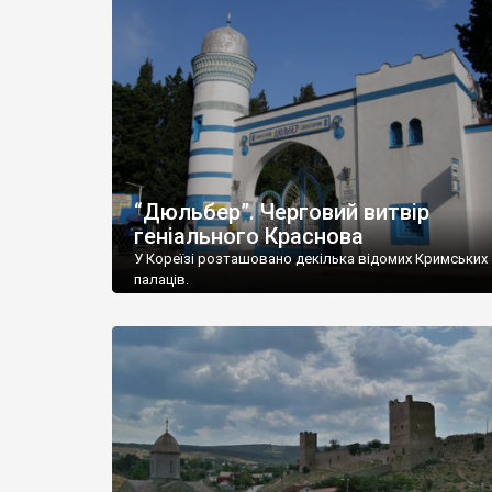
“Дюльбер”. Черговий витвір
геніального Краснова
У Кореїзі розташовано декілька відомих Кримських
палаців.