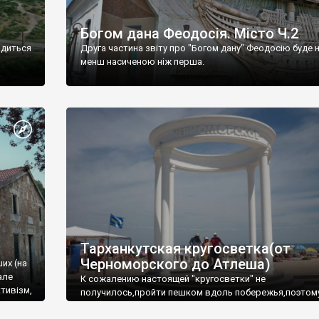
Богом дана Феодосія. Місто Ч.2
одиться
Друга частина звіту про "Богом дану" Феодосію буде 
менш насиченою ніж перша.
Тарханкутская кругосветка(от
Черноморского до Атлеша)
ших (на
але
К сожалению настоящей "кругосветки" не
тивізм,
получилось,пройти пешком вдоль побережья,поэтом
совершали радиальные вылазки из Оленевки.