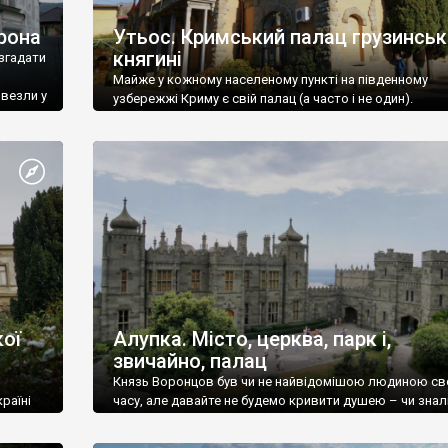
рона
Утьос. Кримський палац грузинськ
княгині
згадати
Майже у кожному населеному пункті на південному
ивезли у
узбережжі Криму є свій палац (а часто і не один).
ої
Алупка. Місто, церква, парк і,
звичайно, палац
Князь Воронцов був чи не найвідомішою людиною св
раїні
часу, але давайте не будемо кривити душею – чи знал
це прізвище до відвідин Алупки? Мабуть все таки ні.