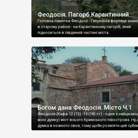
Феодосія. Пагорб Карантинний
Головна памятка Феодосії - Генуезька фортеця знах
в старому районі - на Карантинному пагорбі, який
підноситься в південній частині міста.
Богом дана Феодосія. Місто Ч.1
Феодосія (Кафа-12 (13) -15 (18) ст) - одне з найцікаві
мою думку) міст всього Кримського півострова .Ну,
думка в кожного своя, тому щоби розвіяти цей субєк
запрошую відвідати це