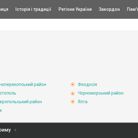
ниця
Історія і традиції
Регіони України
Закордон
Пам'
ноперекопський район
Феодосія
стополь
Чорноморський район
еропольський район
Ялта
к