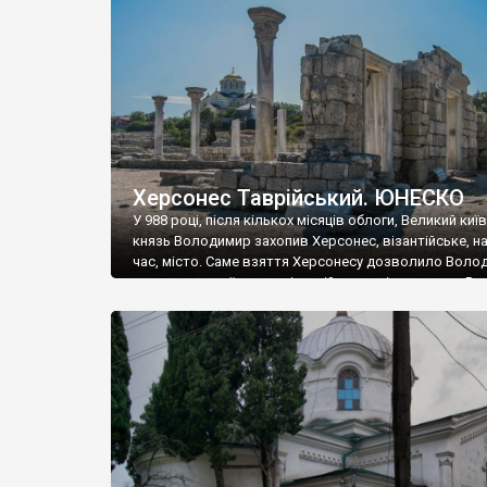
музею «Новгородський музей-заповідник» сотні арт
візантійської доби. Раритети викрадені з фондів об’
культурної спадщини ЮНЕСКО «Херсонеса Таврійсько
Офіційно – на виставку «Золото Візантії», але експер
влада в Україні вважають це лише […]
Херсонес Таврійський. ЮНЕСКО
У 988 році, після кількох місяців облоги, Великий киї
князь Володимир захопив Херсонес, візантійське, на
час, місто. Саме взяття Херсонесу дозволило Воло
диктувати свої умови візантійському імператору Вас
та одружитися з його дочкою Ганною. Цього ж року,
Херсонесі Володимир-язичник, став Василем-
християнином. А потім було Хрещення Русі. На честь
Херсонесу Таврійського названо місто […]