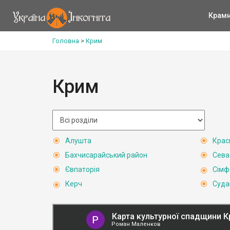
Крам
Головна
>
Крим
Крим
Алушта
Крас
Бахчисарайський район
Сева
Євпаторія
Сімф
Керч
Суда