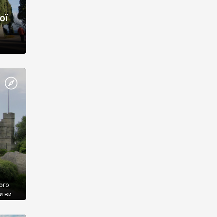
ої
ого
и ви