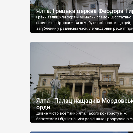
Ялта. Грецька церква Феодора Ти
Греки залишили Україні чималий спадок. Достатньо 
ніжинські огірочки – ви ж мабуть всі знаєте, що цей,
загублений у радянські часи, легендарний рецепт пр
Ніжин греки?
Ялта . Палац нащадків Мордовськ
орди
Дивне місто все таки Ялта. Такого контрасту між
багатством і бідністю, між розкішшю і розрухою в Ук
більше не знайдеш.