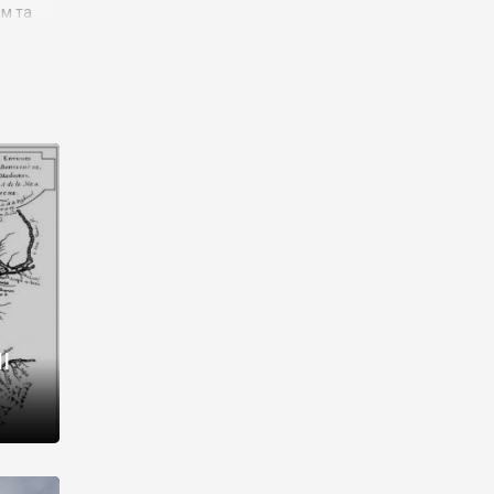
им та
ора і
є
го типу,
ей-
рний
ста:
 райони
від 2
I
і,
рукти,
 котрі