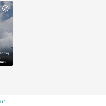
споруд
ті
Ялти.
та”