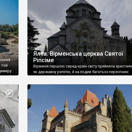
ефактів
називаються «повстяками» (postaki)…” “Вино. Крим
єкту
виробляє відмінне вино і його вдосталь: воно все ду
го».
легке біле і дуже […]
ти та
Ялта. Вірменська церква Святої
Ріпсіме
вський
 той
Вірменія першою серед країн світу прийняла христия
димиру
як державну релігію, й на подив багатьох пересічних
илю ІІ,
українців, які усіх кавказців вважають мусульманами,
 в
вірмени є відданими вірянами Христа