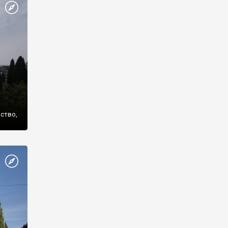
же
нство,