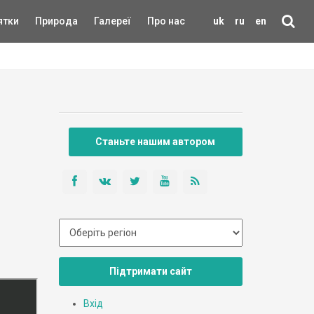
ятки
Природа
Галереї
Про нас
uk
ru
en
Станьте нашим автором
Підтримати сайт
Вхід