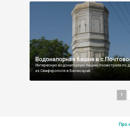
Водонапорная башня в с.Почтово
Интересную водонапорную башню посмотрели по д
из Симферополя в Бахчисарай.
1
Про 