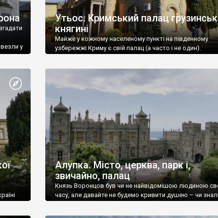
рона
Утьос. Кримський палац грузинськ
княгині
згадати
Майже у кожному населеному пункті на південному
ивезли у
узбережжі Криму є свій палац (а часто і не один).
ої
Алупка. Місто, церква, парк і,
звичайно, палац
Князь Воронцов був чи не найвідомішою людиною св
раїні
часу, але давайте не будемо кривити душею – чи знал
це прізвище до відвідин Алупки? Мабуть все таки ні.