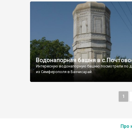
Водонапорная башня в с.Почтово
Интересную водонапорную башню посмотрели по д
из Симферополя в Бахчисарай.
1
Про 