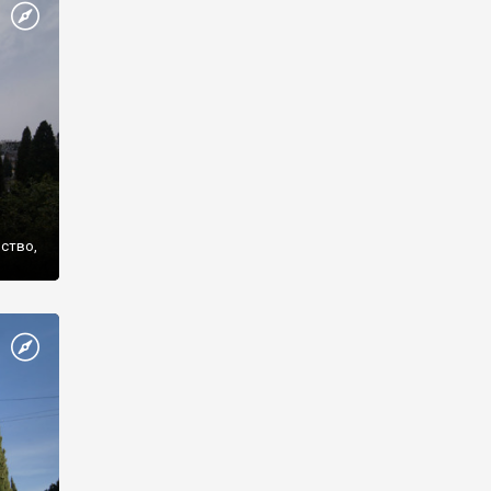
же
нство,