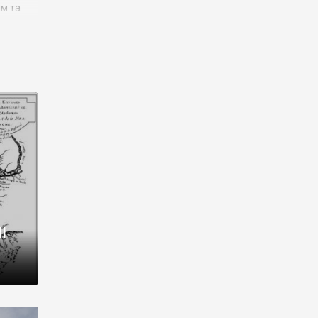
им та
ора і
є
го типу,
ей-
рний
ста:
 райони
від 2
I
і,
рукти,
 котрі