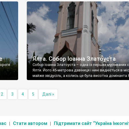
е
Ялта. Собор Іоанна Златоуста
ороге
Собор Іоанна Златоуста – одна із перших мурованих 
Ялти. Його 45-метрова дзвіниця і нині видніється в міс
майже звідусіль, а колись це була висотна домінанта 
2
3
4
5
Далі »
нас
Стати автором
Підтримати сайт “Україна Інкогні