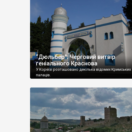
“Дюльбер”. Черговий витвір
геніального Краснова
У Кореїзі розташовано декілька відомих Кримських
палаців.