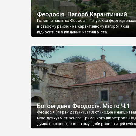
Феодосія. Пагорб Карантинний
Головна памятка Феодосії - Генуезька фортеця знах
в старому районі - на Карантинному пагорбі, який
підноситься в південній частині міста.
Богом дана Феодосія. Місто Ч.1
Феодосія (Кафа-12 (13) -15 (18) ст) - одне з найцікаві
мою думку) міст всього Кримського півострова .Ну,
думка в кожного своя, тому щоби розвіяти цей субєк
запрошую відвідати це