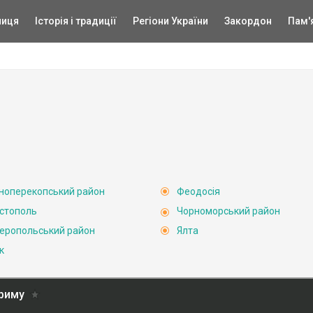
ниця
Історія і традиції
Регіони України
Закордон
Пам'
ноперекопський район
Феодосія
стополь
Чорноморський район
еропольський район
Ялта
к