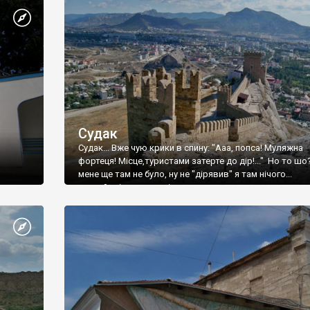
Судак
Судак... Вже чую крики в спину: "Ааа, попса! Муляжна
фортеця! Місце,туристами затерте до дір!..." Но то шо
мене ще там не було, ну не "дірявив" я там нічого...
принаймні до цього літа.