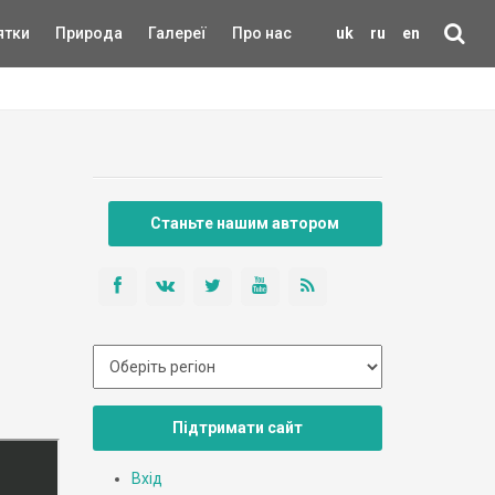
ятки
Природа
Галереї
Про нас
uk
ru
en
Станьте нашим автором
Підтримати сайт
Вхід