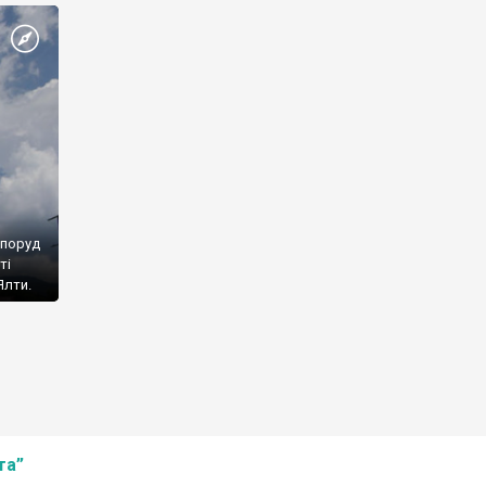
споруд
ті
Ялти.
та”