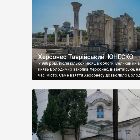
музею «Новгородський музей-заповідник» сотні арт
візантійської доби. Раритети викрадені з фондів об’
культурної спадщини ЮНЕСКО «Херсонеса Таврійсько
Офіційно – на виставку «Золото Візантії», але експер
влада в Україні вважають це лише […]
Херсонес Таврійський. ЮНЕСКО
У 988 році, після кількох місяців облоги, Великий киї
князь Володимир захопив Херсонес, візантійське, на
час, місто. Саме взяття Херсонесу дозволило Воло
диктувати свої умови візантійському імператору Вас
та одружитися з його дочкою Ганною. Цього ж року,
Херсонесі Володимир-язичник, став Василем-
християнином. А потім було Хрещення Русі. На честь
Херсонесу Таврійського названо місто […]