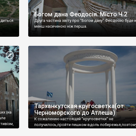
Богом дана Феодосія. Місто Ч.2
одиться
Друга частина звіту про "Богом дану" Феодосію буде 
менш насиченою ніж перша.
Тарханкутская кругосветка(от
Черноморского до Атлеша)
ших (на
але
К сожалению настоящей "кругосветки" не
тивізм,
получилось,пройти пешком вдоль побережья,поэтом
совершали радиальные вылазки из Оленевки.