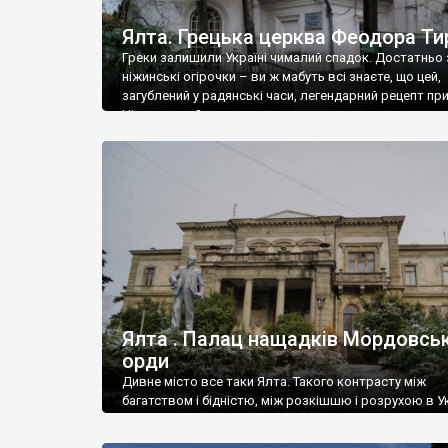
Ялта. Грецька церква Феодора Ти
Греки залишили Україні чималий спадок. Достатньо 
ніжинські огірочки – ви ж мабуть всі знаєте, що цей,
загублений у радянські часи, легендарний рецепт пр
Ніжин греки?
Ялта . Палац нащадків Мордовськ
орди
Дивне місто все таки Ялта. Такого контрасту між
багатством і бідністю, між розкішшю і розрухою в Ук
більше не знайдеш.