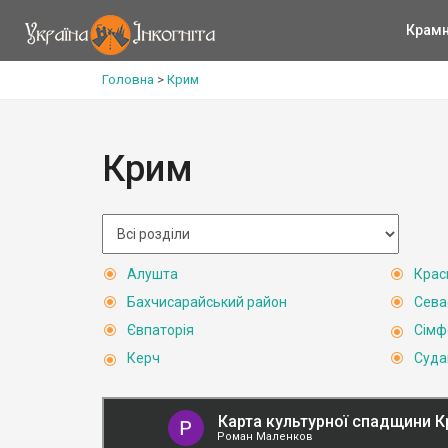
Крам
Головна
>
Крим
Крим
Алушта
Крас
Бахчисарайський район
Сева
Євпаторія
Сімф
Керч
Суда