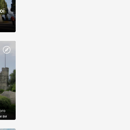
ої
ого
и ви