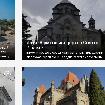
ефактів
називаються «повстяками» (postaki)…” “Вино. Крим
єкту
виробляє відмінне вино і його вдосталь: воно все ду
го».
легке біле і дуже […]
ти та
Ялта. Вірменська церква Святої
Ріпсіме
вський
 той
Вірменія першою серед країн світу прийняла христия
димиру
як державну релігію, й на подив багатьох пересічних
илю ІІ,
українців, які усіх кавказців вважають мусульманами,
 в
вірмени є відданими вірянами Христа