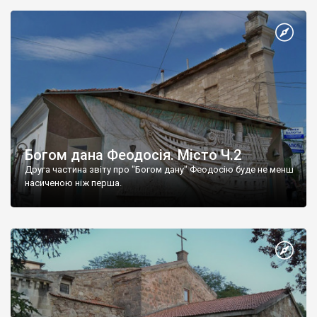
Богом дана Феодосія. Місто Ч.2
Друга частина звіту про "Богом дану" Феодосію буде не менш
насиченою ніж перша.