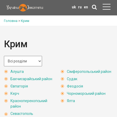
uk
ru
en
Головна
>
Крим
Крим
Алушта
Сімферопольський район
Бахчисарайський район
Судак
Євпаторія
Феодосія
Керч
Чорноморський район
Красноперекопський
Ялта
район
Севастополь