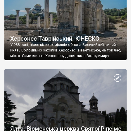
Херсонес Таврійський. ЮНЕСКО
У 988 році, після кількох місяців облоги, Великий київський
князь Володимир захопив Херсонес, візантійське, на той час,
місто. Саме взяття Херсонесу дозволило Володимиру
диктувати свої умови візантійському імператору Василю ІІ, та
одружитися з його дочкою Ганною. Цього ж року, в
Херсонесі Володимир-язичник, став Василем-християнином.
А потім було Хрещення Русі. На честь Херсонесу Таврійського
названо місто […]
Ялта. Вірменська церква Святої Ріпсіме