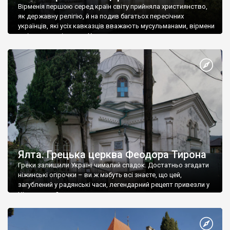
Вірменія першою серед країн світу прийняла християнство,
як державну релігію, й на подив багатьох пересічних
українців, які усіх кавказців вважають мусульманами, вірмени
є відданими вірянами Христа
Ялта. Грецька церква Феодора Тирона
Греки залишили Україні чималий спадок. Достатньо згадати
ніжинські огірочки – ви ж мабуть всі знаєте, що цей,
загублений у радянські часи, легендарний рецепт привезли у
Ніжин греки?