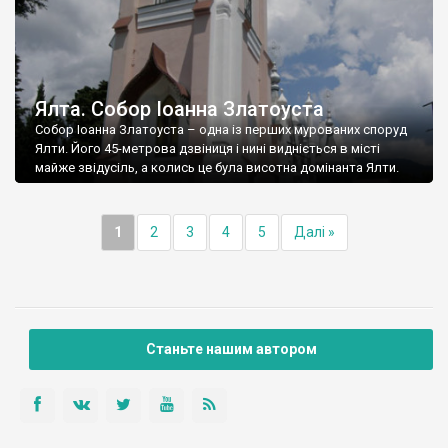
Ялта. Собор Іоанна Златоуста
Собор Іоанна Златоуста – одна із перших мурованих споруд
Ялти. Його 45-метрова дзвіниця і нині видніється в місті
майже звідусіль, а колись це була висотна домінанта Ялти.
1
2
3
4
5
Далі »
Станьте нашим автором