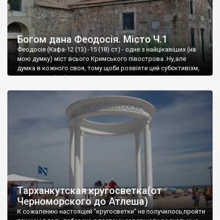
Богом дана Феодосія. Місто Ч.1
Феодосія (Кафа-12 (13) -15 (18) ст) - одне з найцікавіших (на
мою думку) міст всього Кримського півострова .Ну,але
думка в кожного своя, тому щоби розвіяти цей субєктивізм,
запрошую відвідати це
Тарханкутская кругосветка(от
Черноморского до Атлеша)
К сожалению настоящей "кругосветки" не получилось,пройти