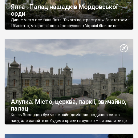
Ялта . Палац нащадків Мордовської
орди
Дивне місто все таки Ялта. Такого контрасту між багатством
і бідністю, між розкішшю і розрухою в Україні більше не
знайдеш.
Алупка. Місто, церква, парк і, звичайно,
палац
Князь Воронцов був чи не найвідомішою людиною свого
часу, але давайте не будемо кривити душею – чи знали ви це
прізвище до відвідин Алупки? Мабуть все таки ні.