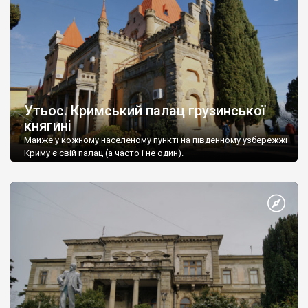
Утьос. Кримський палац грузинської
княгині
Майже у кожному населеному пункті на південному узбережжі
Криму є свій палац (а часто і не один).