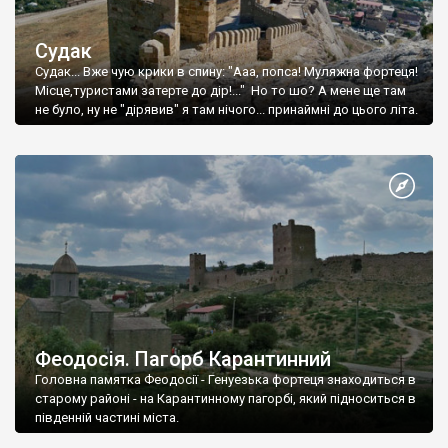
Судак
Судак... Вже чую крики в спину: "Ааа, попса! Муляжна фортеця!
Місце,туристами затерте до дір!..." Но то шо? А мене ще там
не було, ну не "дірявив" я там нічого... принаймні до цього літа.
Феодосія. Пагорб Карантинний
Головна памятка Феодосії - Генуезька фортеця знаходиться в
старому районі - на Карантинному пагорбі, який підноситься в
південній частині міста.