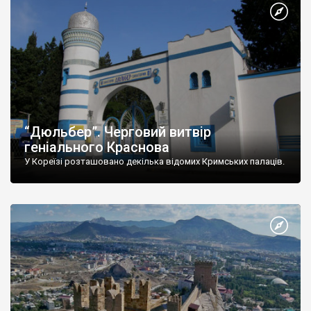
“Дюльбер”. Черговий витвір
геніального Краснова
У Кореїзі розташовано декілька відомих Кримських палаців.