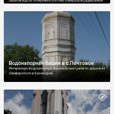
пешком вдоль побережья,поэтому совершали радиальные
вылазки из Оленевки.
Водонапорная башня в с.Почтовое
Интересную водонапорную башню посмотрели по дороге из
Симферополя в Бахчисарай.