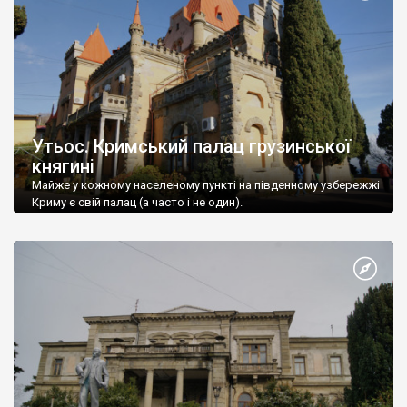
Утьос. Кримський палац грузинської
княгині
Майже у кожному населеному пункті на південному узбережжі
Криму є свій палац (а часто і не один).