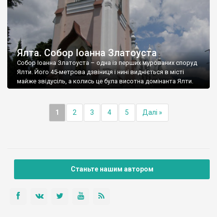
Ялта. Собор Іоанна Златоуста
Собор Іоанна Златоуста – одна із перших мурованих споруд
Ялти. Його 45-метрова дзвіниця і нині видніється в місті
майже звідусіль, а колись це була висотна домінанта Ялти.
1
2
3
4
5
Далі »
Станьте нашим автором