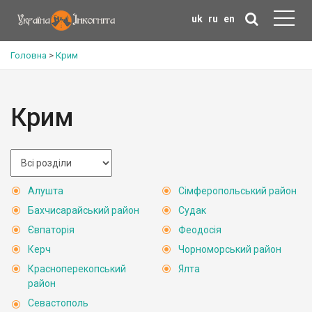
uk
ru
en
Головна
>
Крим
Крим
Алушта
Сімферопольський район
Бахчисарайський район
Судак
Євпаторія
Феодосія
Керч
Чорноморський район
Красноперекопський
Ялта
район
Севастополь