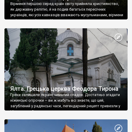
Вірменія першою серед країн світу прийняла християнство,
як державну релігію, й на подив багатьох пересічних
українців, які усіх кавказців вважають мусульманами, вірмени
є відданими вірянами Христа
Ялта. Грецька церква Феодора Тирона
Греки залишили Україні чималий спадок. Достатньо згадати
ніжинські огірочки – ви ж мабуть всі знаєте, що цей,
загублений у радянські часи, легендарний рецепт привезли у
Ніжин греки?