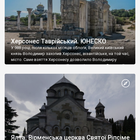
Херсонес Таврійський. ЮНЕСКО
У 988 році, після кількох місяців облоги, Великий київський
князь Володимир захопив Херсонес, візантійське, на той час,
місто. Саме взяття Херсонесу дозволило Володимиру
диктувати свої умови візантійському імператору Василю ІІ, та
одружитися з його дочкою Ганною. Цього ж року, в
Херсонесі Володимир-язичник, став Василем-християнином.
А потім було Хрещення Русі. На честь Херсонесу Таврійського
названо місто […]
Ялта. Вірменська церква Святої Ріпсіме