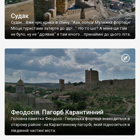
Судак
Судак... Вже чую крики в спину: "Ааа, попса! Муляжна фортеця!
Місце,туристами затерте до дір!..." Но то шо? А мене ще там
не було, ну не "дірявив" я там нічого... принаймні до цього літа.
Феодосія. Пагорб Карантинний
Головна памятка Феодосії - Генуезька фортеця знаходиться в
старому районі - на Карантинному пагорбі, який підноситься в
південній частині міста.