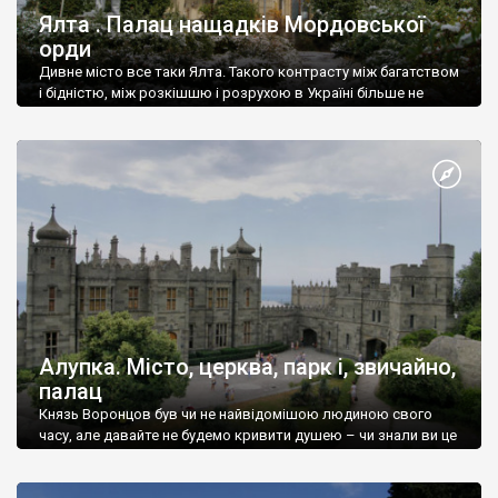
Ялта . Палац нащадків Мордовської
орди
Дивне місто все таки Ялта. Такого контрасту між багатством
і бідністю, між розкішшю і розрухою в Україні більше не
знайдеш.
Алупка. Місто, церква, парк і, звичайно,
палац
Князь Воронцов був чи не найвідомішою людиною свого
часу, але давайте не будемо кривити душею – чи знали ви це
прізвище до відвідин Алупки? Мабуть все таки ні.