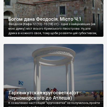
Богом дана Феодосія. Місто Ч.1
Феодосія (Кафа-12 (13) -15 (18) ст) - одне з найцікавіших (на
мою думку) міст всього Кримського півострова .Ну,але
думка в кожного своя, тому щоби розвіяти цей субєктивізм,
запрошую відвідати це
Тарханкутская кругосветка(от
Черноморского до Атлеша)
К сожалению настоящей "кругосветки" не получилось,пройти