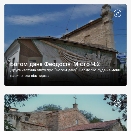
Богом дана Феодосія. Місто Ч.2
Друга частина звіту про "Богом дану" Феодосію буде не менш
насиченою ніж перша.