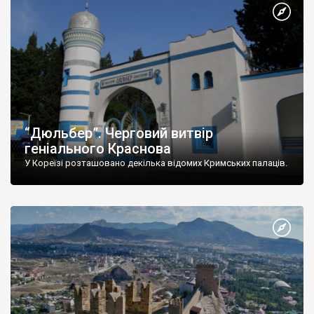
“Дюльбер”. Черговий витвір
геніального Краснова
У Кореїзі розташовано декілька відомих Кримських палаців.