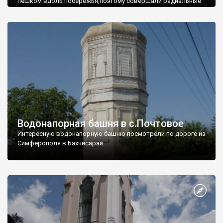
пешком вдоль побережья,поэтому совершали радиальные
вылазки из Оленевки.
Водонапорная башня в с.Почтовое
Интересную водонапорную башню посмотрели по дороге из
Симферополя в Бахчисарай.