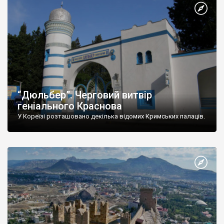
“Дюльбер”. Черговий витвір
геніального Краснова
У Кореїзі розташовано декілька відомих Кримських палаців.