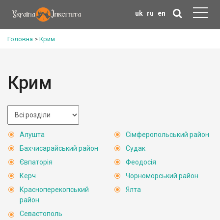
uk
ru
en
Головна
>
Крим
Крим
Алушта
Сімферопольський район
Бахчисарайський район
Судак
Євпаторія
Феодосія
Керч
Чорноморський район
Красноперекопський
Ялта
район
Севастополь