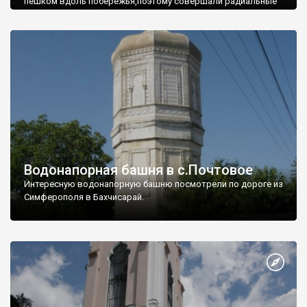
пешком вдоль побережья,поэтому совершали радиальные
вылазки из Оленевки.
Водонапорная башня в с.Почтовое
Интересную водонапорную башню посмотрели по дороге из
Симферополя в Бахчисарай.