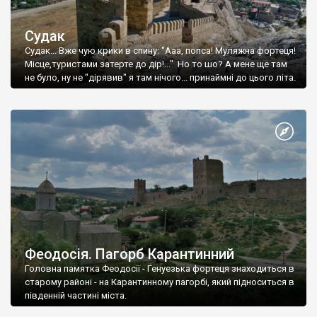
Судак
Судак... Вже чую крики в спину: "Ааа, попса! Муляжна фортеця!
Місце,туристами затерте до дір!..." Но то шо? А мене ще там
не було, ну не "дірявив" я там нічого... принаймні до цього літа.
Феодосія. Пагорб Карантинний
Головна памятка Феодосії - Генуезька фортеця знаходиться в
старому районі - на Карантинному пагорбі, який підноситься в
південній частині міста.