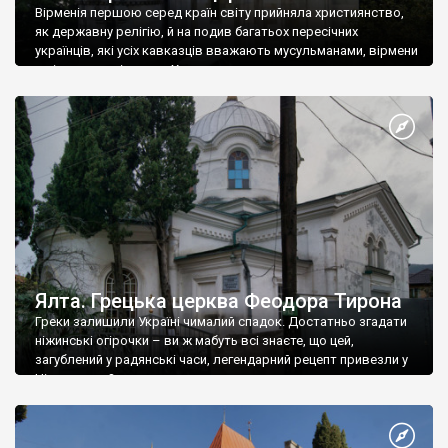
Вірменія першою серед країн світу прийняла християнство,
як державну релігію, й на подив багатьох пересічних
українців, які усіх кавказців вважають мусульманами, вірмени
є відданими вірянами Христа
Ялта. Грецька церква Феодора Тирона
Греки залишили Україні чималий спадок. Достатньо згадати
ніжинські огірочки – ви ж мабуть всі знаєте, що цей,
загублений у радянські часи, легендарний рецепт привезли у
Ніжин греки?