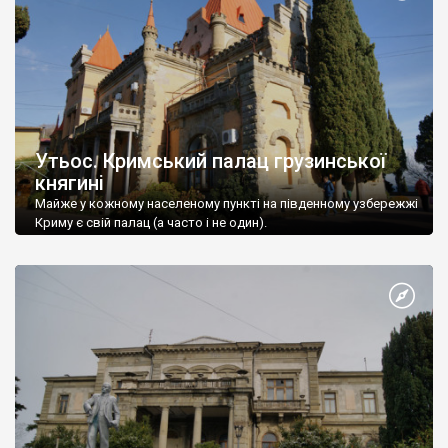
Утьос. Кримський палац грузинської
княгині
Майже у кожному населеному пункті на південному узбережжі
Криму є свій палац (а часто і не один).