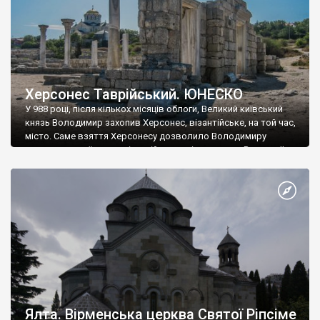
Херсонес Таврійський. ЮНЕСКО
У 988 році, після кількох місяців облоги, Великий київський
князь Володимир захопив Херсонес, візантійське, на той час,
місто. Саме взяття Херсонесу дозволило Володимиру
диктувати свої умови візантійському імператору Василю ІІ, та
одружитися з його дочкою Ганною. Цього ж року, в
Херсонесі Володимир-язичник, став Василем-християнином.
А потім було Хрещення Русі. На честь Херсонесу Таврійського
названо місто […]
Ялта. Вірменська церква Святої Ріпсіме