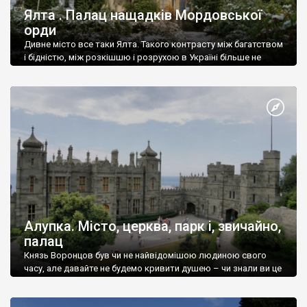
Ялта . Палац нащадків Мордовської
орди
Дивне місто все таки Ялта. Такого контрасту між багатством
і бідністю, між розкішшю і розрухою в Україні більше не
знайдеш.
Алупка. Місто, церква, парк і, звичайно,
палац
Князь Воронцов був чи не найвідомішою людиною свого
часу, але давайте не будемо кривити душею – чи знали ви це
прізвище до відвідин Алупки? Мабуть все таки ні.