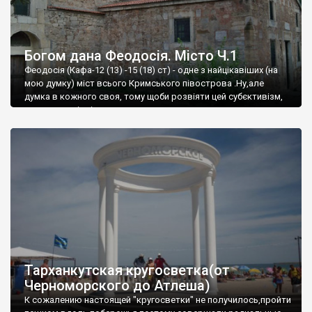
Богом дана Феодосія. Місто Ч.1
Феодосія (Кафа-12 (13) -15 (18) ст) - одне з найцікавіших (на
мою думку) міст всього Кримського півострова .Ну,але
думка в кожного своя, тому щоби розвіяти цей субєктивізм,
запрошую відвідати це
Тарханкутская кругосветка(от
Черноморского до Атлеша)
К сожалению настоящей "кругосветки" не получилось,пройти