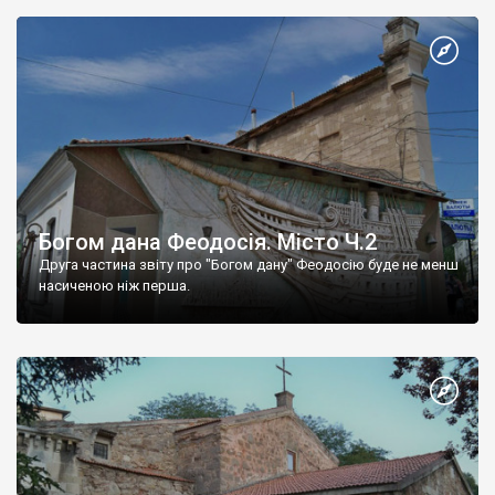
Богом дана Феодосія. Місто Ч.2
Друга частина звіту про "Богом дану" Феодосію буде не менш
насиченою ніж перша.