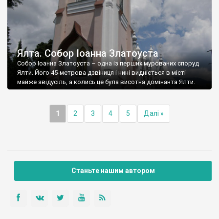
Ялта. Собор Іоанна Златоуста
Собор Іоанна Златоуста – одна із перших мурованих споруд
Ялти. Його 45-метрова дзвіниця і нині видніється в місті
майже звідусіль, а колись це була висотна домінанта Ялти.
1
2
3
4
5
Далі »
Станьте нашим автором