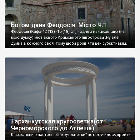
Богом дана Феодосія. Місто Ч.1
Феодосія (Кафа-12 (13) -15 (18) ст) - одне з найцікавіших (на
мою думку) міст всього Кримського півострова .Ну,але
думка в кожного своя, тому щоби розвіяти цей субєктивізм,
запрошую відвідати це
Тарханкутская кругосветка(от
Черноморского до Атлеша)
К сожалению настоящей "кругосветки" не получилось,пройти