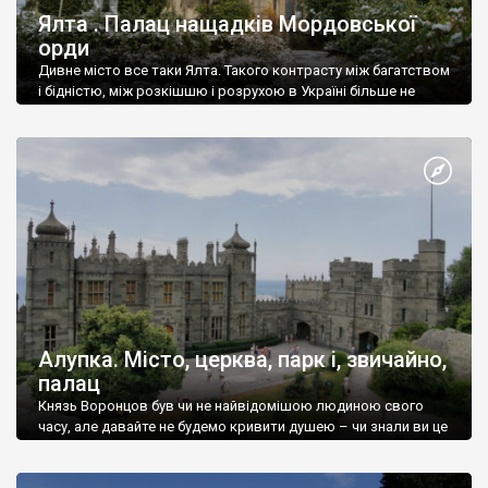
Ялта . Палац нащадків Мордовської
орди
Дивне місто все таки Ялта. Такого контрасту між багатством
і бідністю, між розкішшю і розрухою в Україні більше не
знайдеш.
Алупка. Місто, церква, парк і, звичайно,
палац
Князь Воронцов був чи не найвідомішою людиною свого
часу, але давайте не будемо кривити душею – чи знали ви це
прізвище до відвідин Алупки? Мабуть все таки ні.