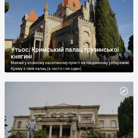
Утьос. Кримський палац грузинської
княгині
Майже у кожному населеному пункті на південному узбережжі
Криму є свій палац (а часто і не один).