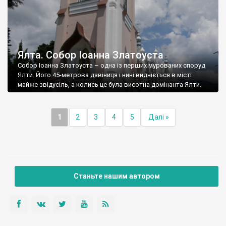
Ялта. Собор Іоанна Златоуста
Собор Іоанна Златоуста – одна із перших мурованих споруд
Ялти. Його 45-метрова дзвіниця і нині видніється в місті
майже звідусіль, а колись це була висотна домінанта Ялти.
1
2
3
4
5
Далі »
Станьте нашим автором