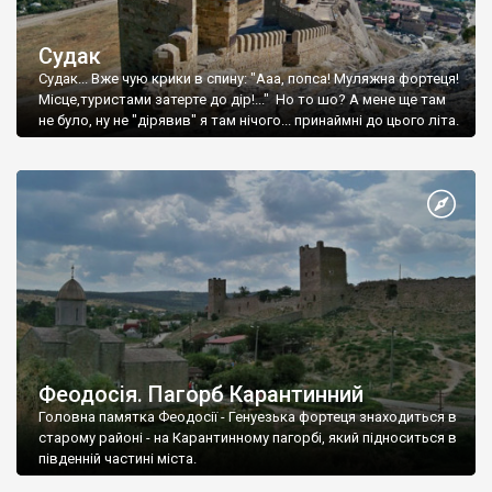
Судак
Судак... Вже чую крики в спину: "Ааа, попса! Муляжна фортеця!
Місце,туристами затерте до дір!..." Но то шо? А мене ще там
не було, ну не "дірявив" я там нічого... принаймні до цього літа.
Феодосія. Пагорб Карантинний
Головна памятка Феодосії - Генуезька фортеця знаходиться в
старому районі - на Карантинному пагорбі, який підноситься в
південній частині міста.