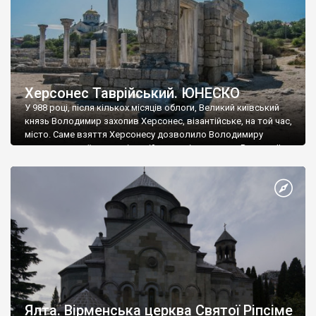
Херсонес Таврійський. ЮНЕСКО
У 988 році, після кількох місяців облоги, Великий київський
князь Володимир захопив Херсонес, візантійське, на той час,
місто. Саме взяття Херсонесу дозволило Володимиру
диктувати свої умови візантійському імператору Василю ІІ, та
одружитися з його дочкою Ганною. Цього ж року, в
Херсонесі Володимир-язичник, став Василем-християнином.
А потім було Хрещення Русі. На честь Херсонесу Таврійського
названо місто […]
Ялта. Вірменська церква Святої Ріпсіме