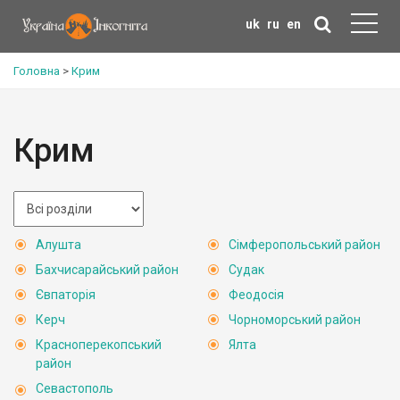
uk
ru
en
Головна
>
Крим
Крим
Алушта
Сімферопольський район
Бахчисарайський район
Судак
Євпаторія
Феодосія
Керч
Чорноморський район
Красноперекопський
Ялта
район
Севастополь