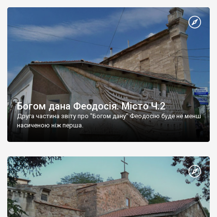
Богом дана Феодосія. Місто Ч.2
Друга частина звіту про "Богом дану" Феодосію буде не менш
насиченою ніж перша.