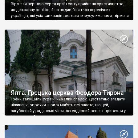
Вірменія першою серед країн світу прийняла християнство,
як державну релігію, й на подив багатьох пересічних
українців, які усіх кавказців вважають мусульманами, вірмени
є відданими вірянами Христа
Ялта. Грецька церква Феодора Тирона
Греки залишили Україні чималий спадок. Достатньо згадати
ніжинські огірочки – ви ж мабуть всі знаєте, що цей,
загублений у радянські часи, легендарний рецепт привезли у
Ніжин греки?