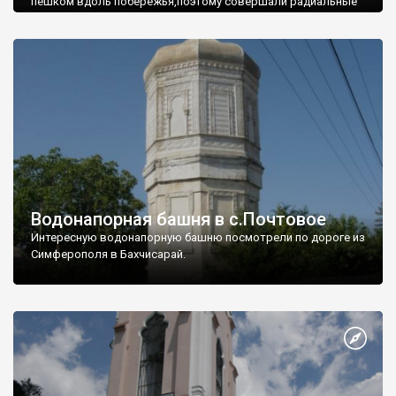
пешком вдоль побережья,поэтому совершали радиальные
вылазки из Оленевки.
Водонапорная башня в с.Почтовое
Интересную водонапорную башню посмотрели по дороге из
Симферополя в Бахчисарай.