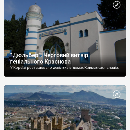
“Дюльбер”. Черговий витвір
геніального Краснова
У Кореїзі розташовано декілька відомих Кримських палаців.