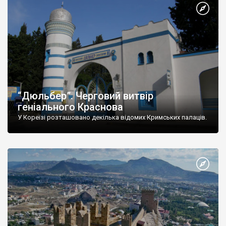
“Дюльбер”. Черговий витвір
геніального Краснова
У Кореїзі розташовано декілька відомих Кримських палаців.