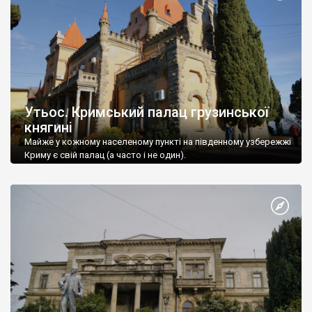
Утьос. Кримський палац грузинської
княгині
Майже у кожному населеному пункті на південному узбережжі
Криму є свій палац (а часто і не один).