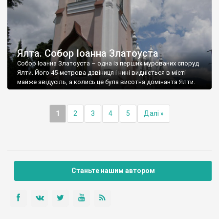
Ялта. Собор Іоанна Златоуста
Собор Іоанна Златоуста – одна із перших мурованих споруд
Ялти. Його 45-метрова дзвіниця і нині видніється в місті
майже звідусіль, а колись це була висотна домінанта Ялти.
1
2
3
4
5
Далі »
Станьте нашим автором