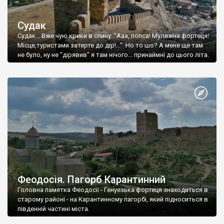
Судак
Судак... Вже чую крики в спину: "Ааа, попса! Муляжна фортеця!
Місце,туристами затерте до дір!..." Но то шо? А мене ще там
не було, ну не "дірявив" я там нічого... принаймні до цього літа.
Феодосія. Пагорб Карантинний
Головна памятка Феодосії - Генуезька фортеця знаходиться в
старому районі - на Карантинному пагорбі, який підноситься в
південній частині міста.