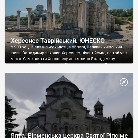
Херсонес Таврійський. ЮНЕСКО
У 988 році, після кількох місяців облоги, Великий київський
князь Володимир захопив Херсонес, візантійське, на той час,
місто. Саме взяття Херсонесу дозволило Володимиру
диктувати свої умови візантійському імператору Василю ІІ, та
одружитися з його дочкою Ганною. Цього ж року, в
Херсонесі Володимир-язичник, став Василем-християнином.
А потім було Хрещення Русі. На честь Херсонесу Таврійського
названо місто […]
Ялта. Вірменська церква Святої Ріпсіме