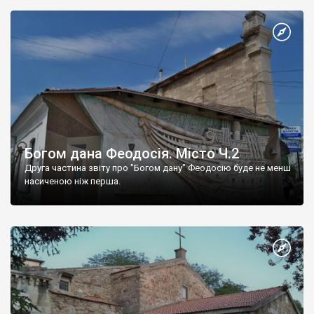
Богом дана Феодосія. Місто Ч.2
Друга частина звіту про "Богом дану" Феодосію буде не менш
насиченою ніж перша.