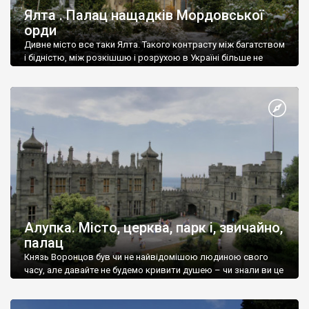
Ялта . Палац нащадків Мордовської
орди
Дивне місто все таки Ялта. Такого контрасту між багатством
і бідністю, між розкішшю і розрухою в Україні більше не
знайдеш.
Алупка. Місто, церква, парк і, звичайно,
палац
Князь Воронцов був чи не найвідомішою людиною свого
часу, але давайте не будемо кривити душею – чи знали ви це
прізвище до відвідин Алупки? Мабуть все таки ні.