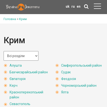
uk
ru
en
Головна
>
Крим
Крим
Алушта
Сімферопольський район
Бахчисарайський район
Судак
Євпаторія
Феодосія
Керч
Чорноморський район
Красноперекопський
Ялта
район
Севастополь