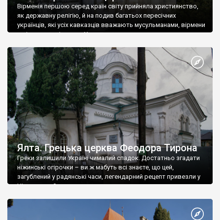
Вірменія першою серед країн світу прийняла християнство,
як державну релігію, й на подив багатьох пересічних
українців, які усіх кавказців вважають мусульманами, вірмени
є відданими вірянами Христа
Ялта. Грецька церква Феодора Тирона
Греки залишили Україні чималий спадок. Достатньо згадати
ніжинські огірочки – ви ж мабуть всі знаєте, що цей,
загублений у радянські часи, легендарний рецепт привезли у
Ніжин греки?