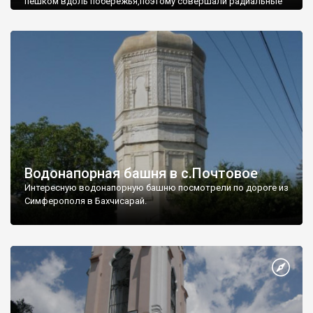
пешком вдоль побережья,поэтому совершали радиальные
вылазки из Оленевки.
Водонапорная башня в с.Почтовое
Интересную водонапорную башню посмотрели по дороге из
Симферополя в Бахчисарай.