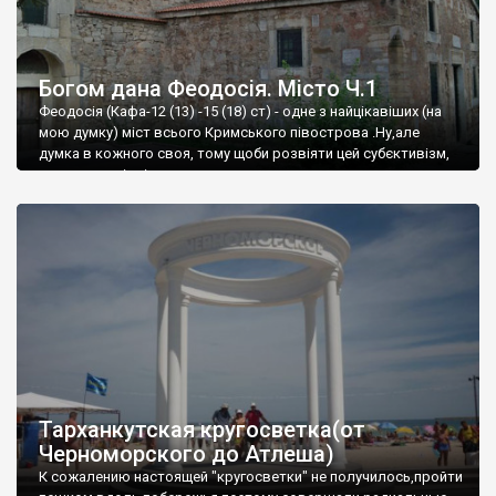
Богом дана Феодосія. Місто Ч.1
Феодосія (Кафа-12 (13) -15 (18) ст) - одне з найцікавіших (на
мою думку) міст всього Кримського півострова .Ну,але
думка в кожного своя, тому щоби розвіяти цей субєктивізм,
запрошую відвідати це
Тарханкутская кругосветка(от
Черноморского до Атлеша)
К сожалению настоящей "кругосветки" не получилось,пройти