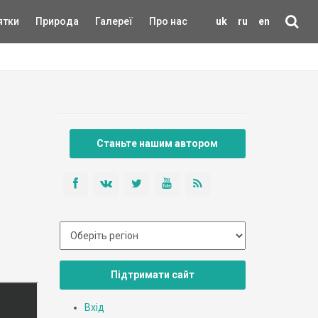
ятки
Природа
Галереї
Про нас
uk
ru
en
Станьте нашим автором
Підтримати сайт
Вхід