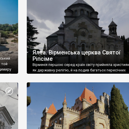
ефактів
називаються «повстяками» (postaki)…” “Вино. Крим
єкту
виробляє відмінне вино і його вдосталь: воно все ду
го».
легке біле і дуже […]
ти та
Ялта. Вірменська церква Святої
Ріпсіме
вський
 той
Вірменія першою серед країн світу прийняла христия
димиру
як державну релігію, й на подив багатьох пересічних
илю ІІ,
українців, які усіх кавказців вважають мусульманами,
 в
вірмени є відданими вірянами Христа