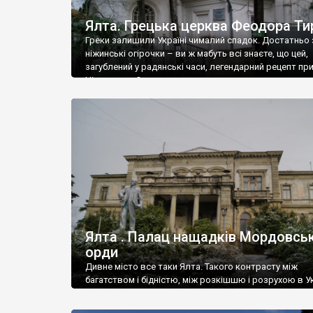
Ялта. Грецька церква Феодора Ти
Греки залишили Україні чималий спадок. Достатньо 
ніжинські огірочки – ви ж мабуть всі знаєте, що цей,
загублений у радянські часи, легендарний рецепт пр
Ніжин греки?
Ялта . Палац нащадків Мордовськ
орди
Дивне місто все таки Ялта. Такого контрасту між
багатством і бідністю, між розкішшю і розрухою в Ук
більше не знайдеш.