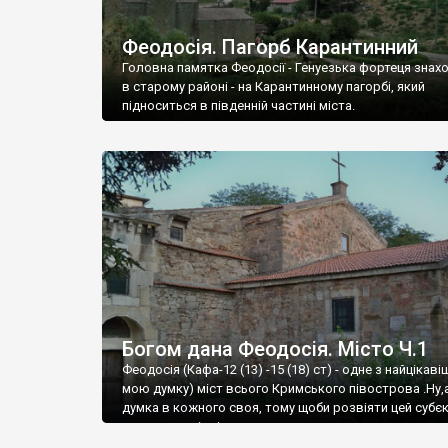
Феодосія. Пагорб Карантинний
Головна памятка Феодосії - Генуезька фортеця знах
в старому районі - на Карантинному пагорбі, який
підноситься в південній частині міста.
Богом дана Феодосія. Місто Ч.1
Феодосія (Кафа-12 (13) -15 (18) ст) - одне з найцікаві
мою думку) міст всього Кримського півострова .Ну,
думка в кожного своя, тому щоби розвіяти цей субєк
запрошую відвідати це