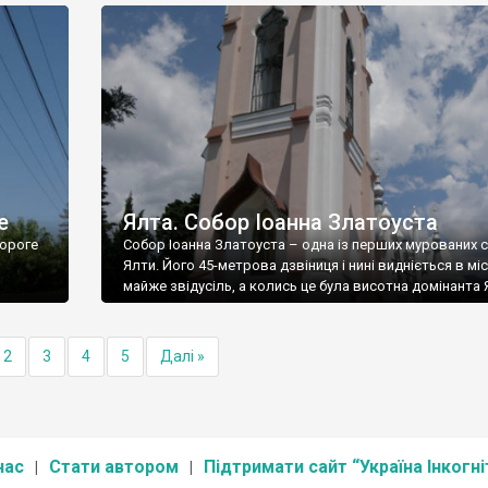
е
Ялта. Собор Іоанна Златоуста
ороге
Собор Іоанна Златоуста – одна із перших мурованих 
Ялти. Його 45-метрова дзвіниця і нині видніється в міс
майже звідусіль, а колись це була висотна домінанта 
2
3
4
5
Далі »
нас
Стати автором
Підтримати сайт “Україна Інкогні