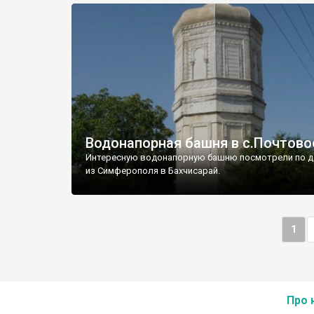
Водонапорная башня в с.Почтово
Интересную водонапорную башню посмотрели по д
из Симферополя в Бахчисарай.
1
Про 