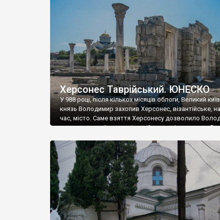
музею «Новгородський музей-заповідник» сотні арт
візантійської доби. Раритети викрадені з фондів об’
культурної спадщини ЮНЕСКО «Херсонеса Таврійсько
Офіційно – на виставку «Золото Візантії», але експер
влада в Україні вважають це лише […]
Херсонес Таврійський. ЮНЕСКО
У 988 році, після кількох місяців облоги, Великий киї
князь Володимир захопив Херсонес, візантійське, на
час, місто. Саме взяття Херсонесу дозволило Воло
диктувати свої умови візантійському імператору Вас
та одружитися з його дочкою Ганною. Цього ж року,
Херсонесі Володимир-язичник, став Василем-
християнином. А потім було Хрещення Русі. На честь
Херсонесу Таврійського названо місто […]