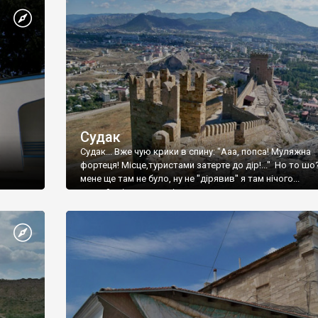
Судак
Судак... Вже чую крики в спину: "Ааа, попса! Муляжна
фортеця! Місце,туристами затерте до дір!..." Но то шо
мене ще там не було, ну не "дірявив" я там нічого...
принаймні до цього літа.