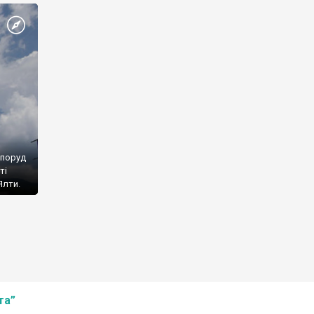
споруд
ті
Ялти.
та”