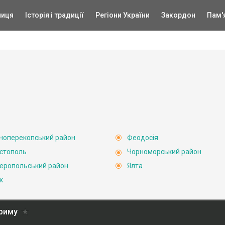
ниця
Історія і традиції
Регіони України
Закордон
Пам'
ноперекопський район
Феодосія
стополь
Чорноморський район
еропольський район
Ялта
к