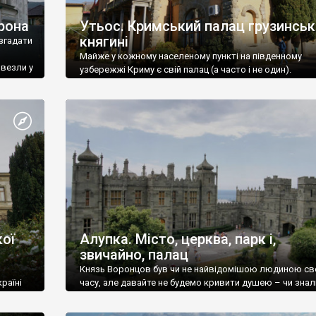
рона
Утьос. Кримський палац грузинськ
княгині
згадати
Майже у кожному населеному пункті на південному
ивезли у
узбережжі Криму є свій палац (а часто і не один).
ої
Алупка. Місто, церква, парк і,
звичайно, палац
Князь Воронцов був чи не найвідомішою людиною св
раїні
часу, але давайте не будемо кривити душею – чи знал
це прізвище до відвідин Алупки? Мабуть все таки ні.