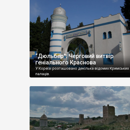
“Дюльбер”. Черговий витвір
геніального Краснова
У Кореїзі розташовано декілька відомих Кримських
палаців.