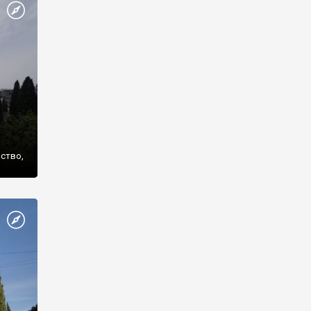
же
нство,