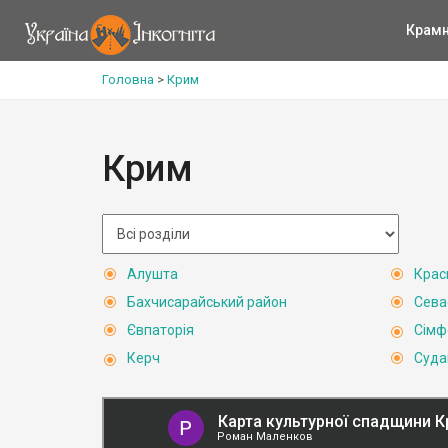
Крам
Головна
>
Крим
Крим
Алушта
Крас
Бахчисарайський район
Сева
Євпаторія
Сімф
Керч
Суда