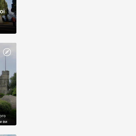
ої
ого
и ви