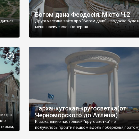
Богом дана Феодосія. Місто Ч.2
одиться
Друга частина звіту про "Богом дану" Феодосію буде 
менш насиченою ніж перша.
Тарханкутская кругосветка(от
Черноморского до Атлеша)
ших (на
але
К сожалению настоящей "кругосветки" не
тивізм,
получилось,пройти пешком вдоль побережья,поэтом
совершали радиальные вылазки из Оленевки.