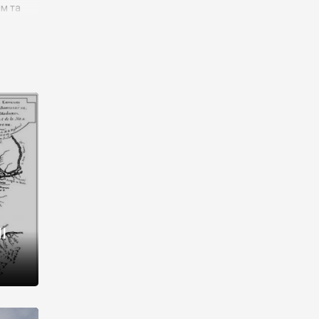
им та
ора і
є
го типу,
ей-
рний
ста:
 райони
від 2
I
і,
рукти,
 котрі