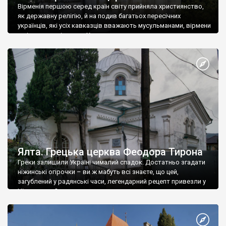
Вірменія першою серед країн світу прийняла християнство,
як державну релігію, й на подив багатьох пересічних
українців, які усіх кавказців вважають мусульманами, вірмени
є відданими вірянами Христа
Ялта. Грецька церква Феодора Тирона
Греки залишили Україні чималий спадок. Достатньо згадати
ніжинські огірочки – ви ж мабуть всі знаєте, що цей,
загублений у радянські часи, легендарний рецепт привезли у
Ніжин греки?