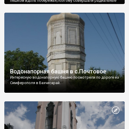
пешком вдоль побережья,поэтому совершали радиальные
вылазки из Оленевки.
Водонапорная башня в с.Почтовое
Интересную водонапорную башню посмотрели по дороге из
Симферополя в Бахчисарай.