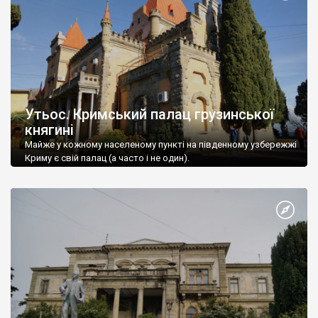
Утьос. Кримський палац грузинської
княгині
Майже у кожному населеному пункті на південному узбережжі
Криму є свій палац (а часто і не один).