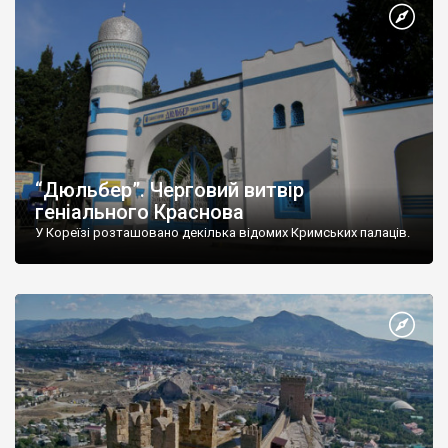
“Дюльбер”. Черговий витвір
геніального Краснова
У Кореїзі розташовано декілька відомих Кримських палаців.