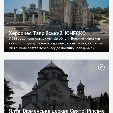
Херсонес Таврійський. ЮНЕСКО
У 988 році, після кількох місяців облоги, Великий київський
князь Володимир захопив Херсонес, візантійське, на той час,
місто. Саме взяття Херсонесу дозволило Володимиру
диктувати свої умови візантійському імператору Василю ІІ, та
одружитися з його дочкою Ганною. Цього ж року, в
Херсонесі Володимир-язичник, став Василем-християнином.
А потім було Хрещення Русі. На честь Херсонесу Таврійського
названо місто […]
Ялта. Вірменська церква Святої Ріпсіме