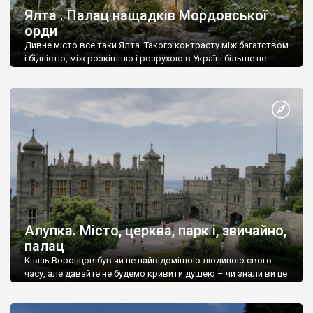
Ялта . Палац нащадків Мордовської
орди
Дивне місто все таки Ялта. Такого контрасту між багатством
і бідністю, між розкішшю і розрухою в Україні більше не
знайдеш.
Алупка. Місто, церква, парк і, звичайно,
палац
Князь Воронцов був чи не найвідомішою людиною свого
часу, але давайте не будемо кривити душею – чи знали ви це
прізвище до відвідин Алупки? Мабуть все таки ні.