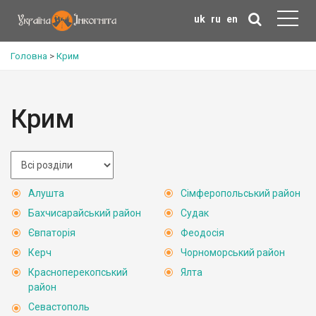
uk
ru
en
Головна
>
Крим
Крим
Алушта
Сімферопольський район
Бахчисарайський район
Судак
Євпаторія
Феодосія
Керч
Чорноморський район
Красноперекопський
Ялта
район
Севастополь