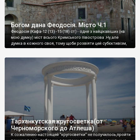
Богом дана Феодосія. Місто Ч.1
Феодосія (Кафа-12 (13) -15 (18) ст) - одне з найцікавіших (на
мою думку) міст всього Кримського півострова .Ну,але
думка в кожного своя, тому щоби розвіяти цей субєктивізм,
запрошую відвідати це
Тарханкутская кругосветка(от
Черноморского до Атлеша)
К сожалению настоящей "кругосветки" не получилось,пройти