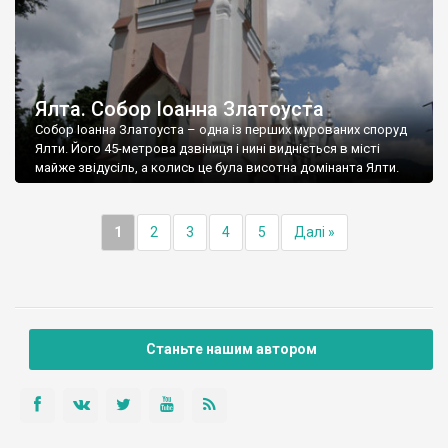
Ялта. Собор Іоанна Златоуста
Собор Іоанна Златоуста – одна із перших мурованих споруд
Ялти. Його 45-метрова дзвіниця і нині видніється в місті
майже звідусіль, а колись це була висотна домінанта Ялти.
1
2
3
4
5
Далі »
Станьте нашим автором