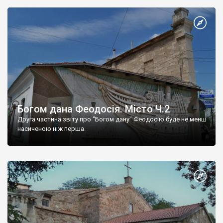
Богом дана Феодосія. Місто Ч.2
Друга частина звіту про "Богом дану" Феодосію буде не менш
насиченою ніж перша.