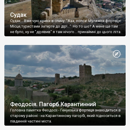
Судак
Судак... Вже чую крики в спину: "Ааа, попса! Муляжна фортеця!
Місце,туристами затерте до дір!..." Но то шо? А мене ще там
не було, ну не "дірявив" я там нічого... принаймні до цього літа.
Феодосія. Пагорб Карантинний
Головна памятка Феодосії - Генуезька фортеця знаходиться в
старому районі - на Карантинному пагорбі, який підноситься в
південній частині міста.