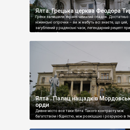
Ялта. Грецька церква Феодора Ти
Греки залишили Україні чималий спадок. Достатньо 
ніжинські огірочки – ви ж мабуть всі знаєте, що цей,
загублений у радянські часи, легендарний рецепт пр
Ніжин греки?
Ялта . Палац нащадків Мордовськ
орди
Дивне місто все таки Ялта. Такого контрасту між
багатством і бідністю, між розкішшю і розрухою в Ук
більше не знайдеш.