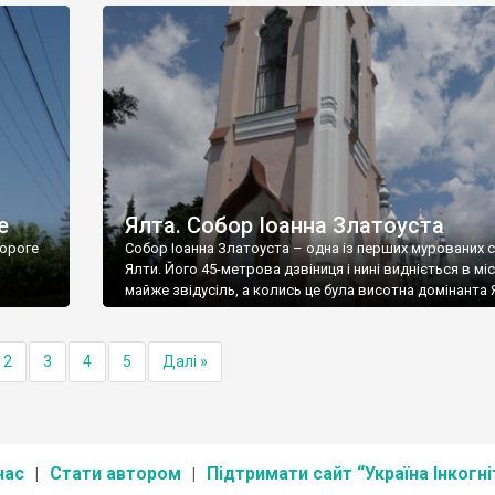
е
Ялта. Собор Іоанна Златоуста
ороге
Собор Іоанна Златоуста – одна із перших мурованих 
Ялти. Його 45-метрова дзвіниця і нині видніється в міс
майже звідусіль, а колись це була висотна домінанта 
2
3
4
5
Далі »
нас
Стати автором
Підтримати сайт “Україна Інкогні