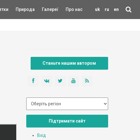
ятки
Природа
Галереї
Про нас
uk
ru
en
Станьте нашим автором
Підтримати сайт
Вхід