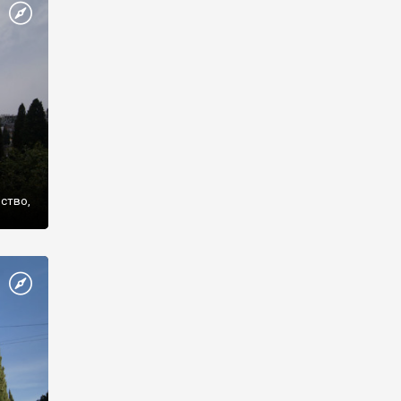
же
нство,