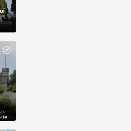
ої
ого
и ви