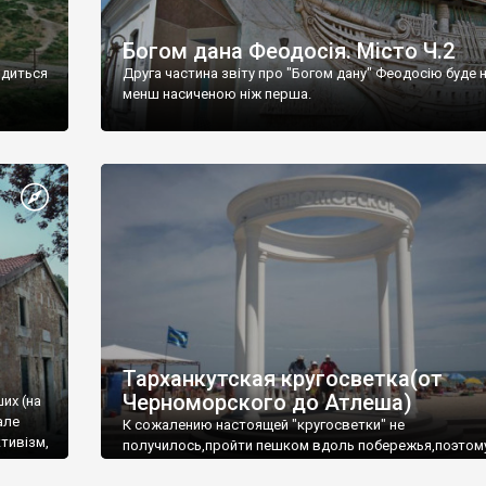
Богом дана Феодосія. Місто Ч.2
одиться
Друга частина звіту про "Богом дану" Феодосію буде 
менш насиченою ніж перша.
Тарханкутская кругосветка(от
Черноморского до Атлеша)
ших (на
але
К сожалению настоящей "кругосветки" не
тивізм,
получилось,пройти пешком вдоль побережья,поэтом
совершали радиальные вылазки из Оленевки.