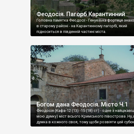
Феодосія. Пагорб Карантинний
Головна памятка Феодосії - Генуезька фортеця знах
в старому районі - на Карантинному пагорбі, який
підноситься в південній частині міста.
Богом дана Феодосія. Місто Ч.1
Феодосія (Кафа-12 (13) -15 (18) ст) - одне з найцікаві
мою думку) міст всього Кримського півострова .Ну,
думка в кожного своя, тому щоби розвіяти цей субєк
запрошую відвідати це