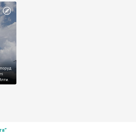
споруд
ті
Ялти.
та”