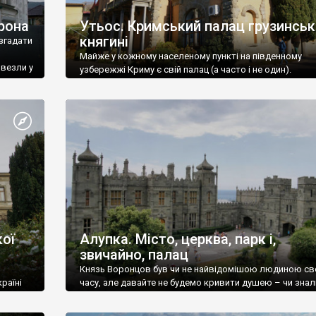
рона
Утьос. Кримський палац грузинськ
княгині
згадати
Майже у кожному населеному пункті на південному
ивезли у
узбережжі Криму є свій палац (а часто і не один).
ої
Алупка. Місто, церква, парк і,
звичайно, палац
Князь Воронцов був чи не найвідомішою людиною св
раїні
часу, але давайте не будемо кривити душею – чи знал
це прізвище до відвідин Алупки? Мабуть все таки ні.