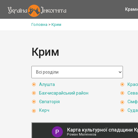
Крам
Головна
>
Крим
Крим
Алушта
Крас
Бахчисарайський район
Сева
Євпаторія
Сімф
Керч
Суда