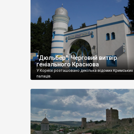
“Дюльбер”. Черговий витвір
геніального Краснова
У Кореїзі розташовано декілька відомих Кримських
палаців.