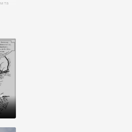
им та
ора і
є
го типу,
ей-
рний
ста:
 райони
від 2
I
і,
рукти,
 котрі