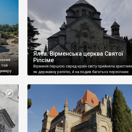
ефактів
називаються «повстяками» (postaki)…” “Вино. Крим
єкту
виробляє відмінне вино і його вдосталь: воно все ду
го».
легке біле і дуже […]
ти та
Ялта. Вірменська церква Святої
Ріпсіме
вський
 той
Вірменія першою серед країн світу прийняла христия
димиру
як державну релігію, й на подив багатьох пересічних
илю ІІ,
українців, які усіх кавказців вважають мусульманами,
 в
вірмени є відданими вірянами Христа