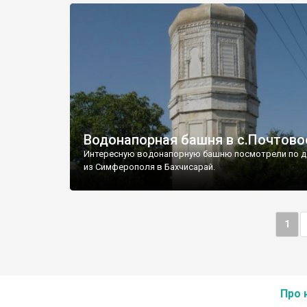
Водонапорная башня в с.Почтово
Интересную водонапорную башню посмотрели по д
из Симферополя в Бахчисарай.
1
Про 