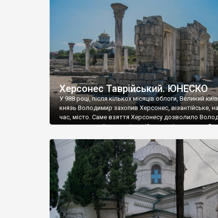
музею «Новгородський музей-заповідник» сотні арт
візантійської доби. Раритети викрадені з фондів об’
культурної спадщини ЮНЕСКО «Херсонеса Таврійсько
Офіційно – на виставку «Золото Візантії», але експер
влада в Україні вважають це лише […]
Херсонес Таврійський. ЮНЕСКО
У 988 році, після кількох місяців облоги, Великий киї
князь Володимир захопив Херсонес, візантійське, на
час, місто. Саме взяття Херсонесу дозволило Воло
диктувати свої умови візантійському імператору Вас
та одружитися з його дочкою Ганною. Цього ж року,
Херсонесі Володимир-язичник, став Василем-
християнином. А потім було Хрещення Русі. На честь
Херсонесу Таврійського названо місто […]