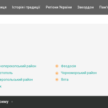
ниця
Історія і традиції
Регіони України
Закордон
Пам'
ноперекопський район
Феодосія
стополь
Чорноморський район
еропольський район
Ялта
к