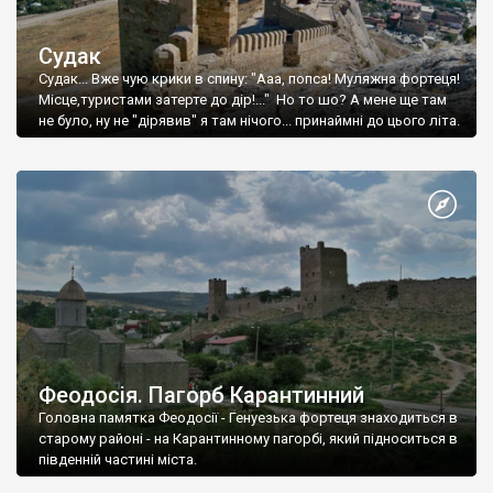
Судак
Судак... Вже чую крики в спину: "Ааа, попса! Муляжна фортеця!
Місце,туристами затерте до дір!..." Но то шо? А мене ще там
не було, ну не "дірявив" я там нічого... принаймні до цього літа.
Феодосія. Пагорб Карантинний
Головна памятка Феодосії - Генуезька фортеця знаходиться в
старому районі - на Карантинному пагорбі, який підноситься в
південній частині міста.