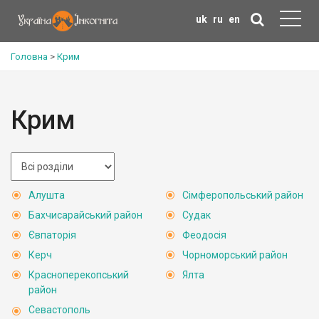
uk
ru
en
Головна
>
Крим
Крим
Алушта
Сімферопольський район
Бахчисарайський район
Судак
Євпаторія
Феодосія
Керч
Чорноморський район
Красноперекопський
Ялта
район
Севастополь