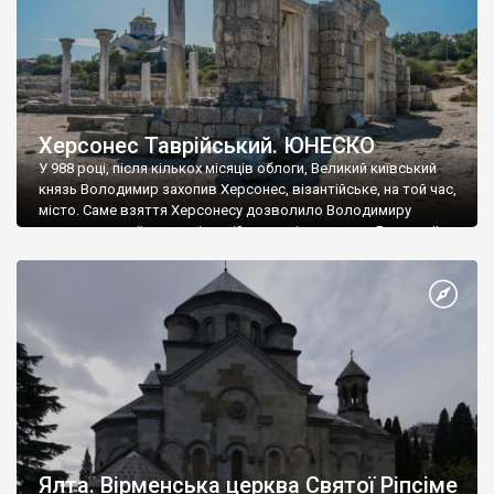
Херсонес Таврійський. ЮНЕСКО
У 988 році, після кількох місяців облоги, Великий київський
князь Володимир захопив Херсонес, візантійське, на той час,
місто. Саме взяття Херсонесу дозволило Володимиру
диктувати свої умови візантійському імператору Василю ІІ, та
одружитися з його дочкою Ганною. Цього ж року, в
Херсонесі Володимир-язичник, став Василем-християнином.
А потім було Хрещення Русі. На честь Херсонесу Таврійського
названо місто […]
Ялта. Вірменська церква Святої Ріпсіме