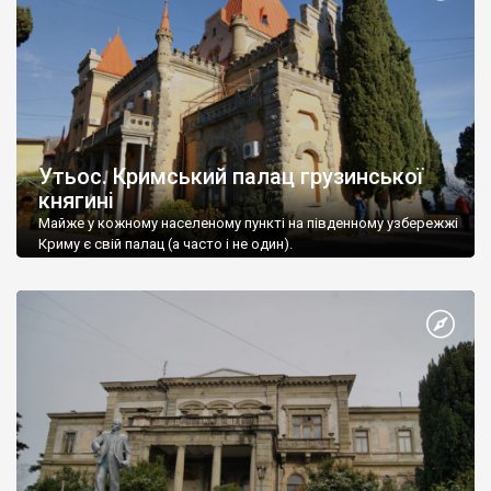
Утьос. Кримський палац грузинської
княгині
Майже у кожному населеному пункті на південному узбережжі
Криму є свій палац (а часто і не один).