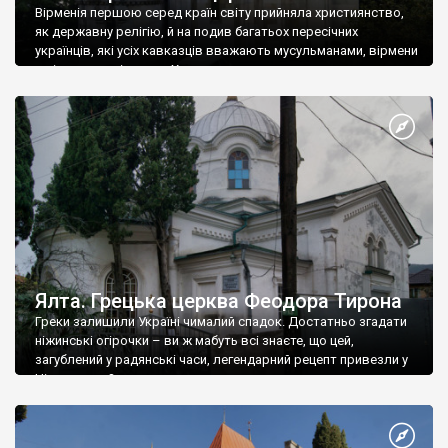
Вірменія першою серед країн світу прийняла християнство,
як державну релігію, й на подив багатьох пересічних
українців, які усіх кавказців вважають мусульманами, вірмени
є відданими вірянами Христа
Ялта. Грецька церква Феодора Тирона
Греки залишили Україні чималий спадок. Достатньо згадати
ніжинські огірочки – ви ж мабуть всі знаєте, що цей,
загублений у радянські часи, легендарний рецепт привезли у
Ніжин греки?