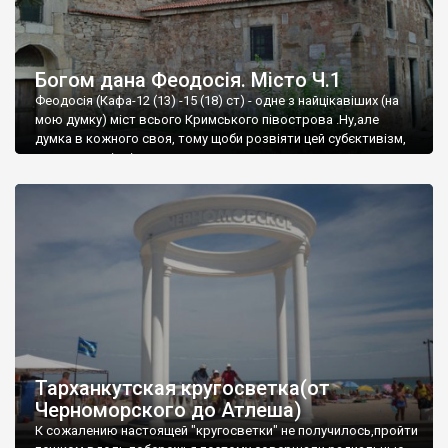
Богом дана Феодосія. Місто Ч.1
Феодосія (Кафа-12 (13) -15 (18) ст) - одне з найцікавіших (на
мою думку) міст всього Кримського півострова .Ну,але
думка в кожного своя, тому щоби розвіяти цей субєктивізм,
запрошую відвідати це
Тарханкутская кругосветка(от
Черноморского до Атлеша)
К сожалению настоящей "кругосветки" не получилось,пройти