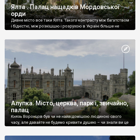
Ялта . Палац нащадків Мордовської
орди
Дивне місто все таки Ялта. Такого контрасту між багатством
і бідністю, між розкішшю і розрухою в Україні більше не
знайдеш.
Алупка. Місто, церква, парк і, звичайно,
палац
Князь Воронцов був чи не найвідомішою людиною свого
часу, але давайте не будемо кривити душею – чи знали ви це
прізвище до відвідин Алупки? Мабуть все таки ні.