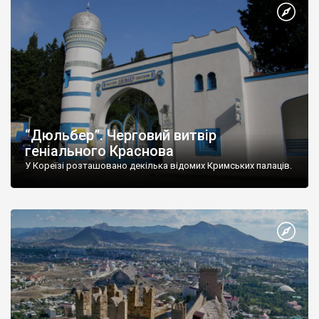
“Дюльбер”. Черговий витвір
геніального Краснова
У Кореїзі розташовано декілька відомих Кримських палаців.