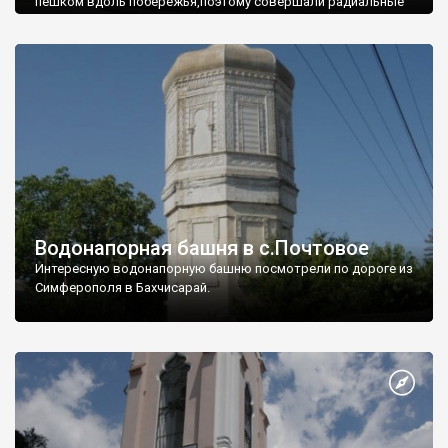
пешком вдоль побережья,поэтому совершали радиальные
вылазки из Оленевки.
Водонапорная башня в с.Почтовое
Интересную водонапорную башню посмотрели по дороге из
Симферополя в Бахчисарай.