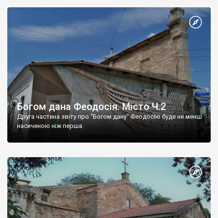
Богом дана Феодосія. Місто Ч.2
Друга частина звіту про "Богом дану" Феодосію буде не менш
насиченою ніж перша.