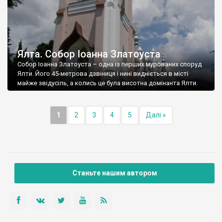
Ялта. Собор Іоанна Златоуста
Собор Іоанна Златоуста – одна із перших мурованих споруд
Ялти. Його 45-метрова дзвіниця і нині видніється в місті
майже звідусіль, а колись це була висотна домінанта Ялти.
1
2
3
4
5
Далі »
Станьте нашим автором