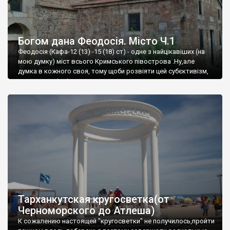
Богом дана Феодосія. Місто Ч.1
Феодосія (Кафа-12 (13) -15 (18) ст) - одне з найцікавіших (на
мою думку) міст всього Кримського півострова .Ну,але
думка в кожного своя, тому щоби розвіяти цей субєктивізм,
запрошую відвідати це
Тарханкутская кругосветка(от
Черноморского до Атлеша)
К сожалению настоящей "кругосветки" не получилось,пройти