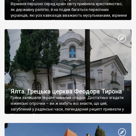
Вірменія першою серед країн світу прийняла християнство,
як державну релігію, й на подив багатьох пересічних
українців, які усіх кавказців вважають мусульманами, вірмени
є відданими вірянами Христа
Ялта. Грецька церква Феодора Тирона
Греки залишили Україні чималий спадок. Достатньо згадати
ніжинські огірочки – ви ж мабуть всі знаєте, що цей,
загублений у радянські часи, легендарний рецепт привезли у
Ніжин греки?