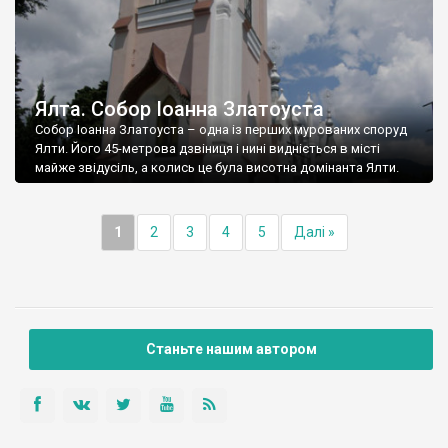
Ялта. Собор Іоанна Златоуста
Собор Іоанна Златоуста – одна із перших мурованих споруд
Ялти. Його 45-метрова дзвіниця і нині видніється в місті
майже звідусіль, а колись це була висотна домінанта Ялти.
1
2
3
4
5
Далі »
Станьте нашим автором