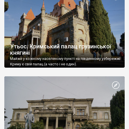
Утьос. Кримський палац грузинської
княгині
Майже у кожному населеному пункті на південному узбережжі
Криму є свій палац (а часто і не один).