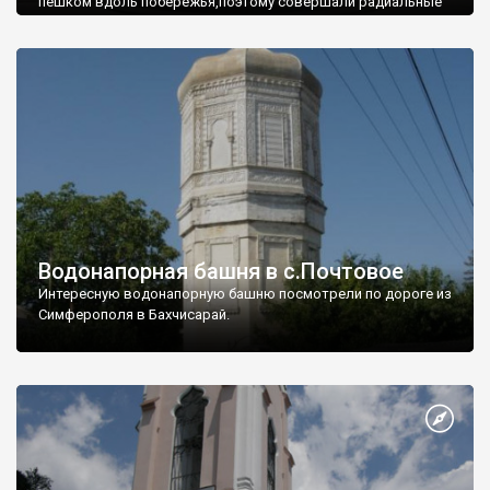
пешком вдоль побережья,поэтому совершали радиальные
вылазки из Оленевки.
Водонапорная башня в с.Почтовое
Интересную водонапорную башню посмотрели по дороге из
Симферополя в Бахчисарай.