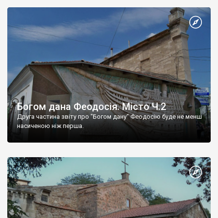
Богом дана Феодосія. Місто Ч.2
Друга частина звіту про "Богом дану" Феодосію буде не менш
насиченою ніж перша.