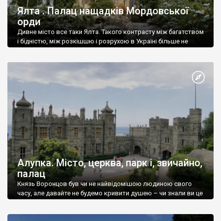
Ялта . Палац нащадків Мордовської
орди
Дивне місто все таки Ялта. Такого контрасту між багатством
і бідністю, між розкішшю і розрухою в Україні більше не
знайдеш.
Алупка. Місто, церква, парк і, звичайно,
палац
Князь Воронцов був чи не найвідомішою людиною свого
часу, але давайте не будемо кривити душею – чи знали ви це
прізвище до відвідин Алупки? Мабуть все таки ні.