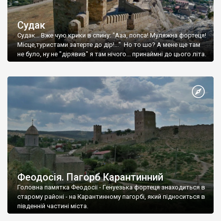
Судак
Судак... Вже чую крики в спину: "Ааа, попса! Муляжна фортеця!
Місце,туристами затерте до дір!..." Но то шо? А мене ще там
не було, ну не "дірявив" я там нічого... принаймні до цього літа.
Феодосія. Пагорб Карантинний
Головна памятка Феодосії - Генуезька фортеця знаходиться в
старому районі - на Карантинному пагорбі, який підноситься в
південній частині міста.