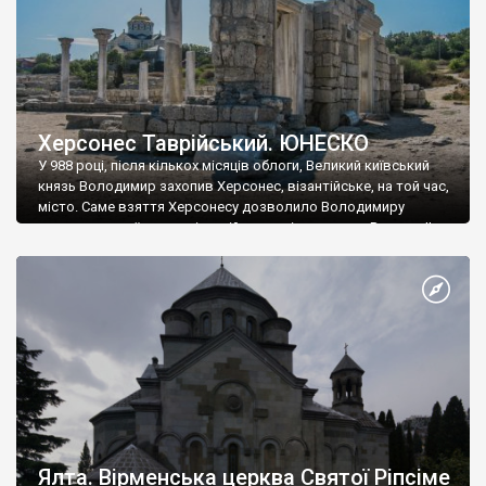
Херсонес Таврійський. ЮНЕСКО
У 988 році, після кількох місяців облоги, Великий київський
князь Володимир захопив Херсонес, візантійське, на той час,
місто. Саме взяття Херсонесу дозволило Володимиру
диктувати свої умови візантійському імператору Василю ІІ, та
одружитися з його дочкою Ганною. Цього ж року, в
Херсонесі Володимир-язичник, став Василем-християнином.
А потім було Хрещення Русі. На честь Херсонесу Таврійського
названо місто […]
Ялта. Вірменська церква Святої Ріпсіме