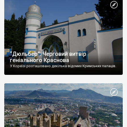
“Дюльбер”. Черговий витвір
геніального Краснова
У Кореїзі розташовано декілька відомих Кримських палаців.