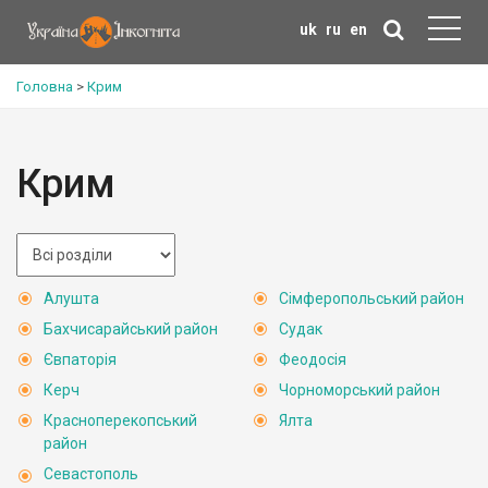
uk
ru
en
Головна
>
Крим
Крим
Алушта
Сімферопольський район
Бахчисарайський район
Судак
Євпаторія
Феодосія
Керч
Чорноморський район
Красноперекопський
Ялта
район
Севастополь