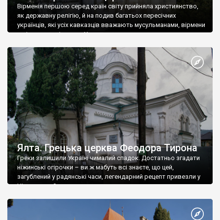
Вірменія першою серед країн світу прийняла християнство,
як державну релігію, й на подив багатьох пересічних
українців, які усіх кавказців вважають мусульманами, вірмени
є відданими вірянами Христа
Ялта. Грецька церква Феодора Тирона
Греки залишили Україні чималий спадок. Достатньо згадати
ніжинські огірочки – ви ж мабуть всі знаєте, що цей,
загублений у радянські часи, легендарний рецепт привезли у
Ніжин греки?