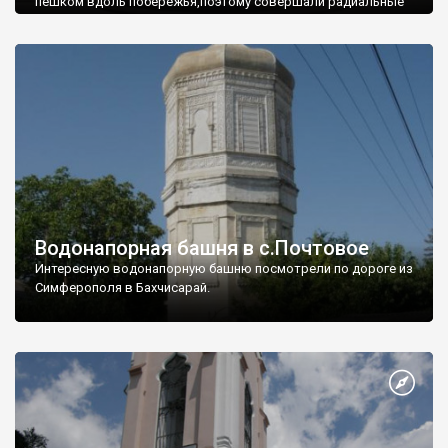
пешком вдоль побережья,поэтому совершали радиальные
вылазки из Оленевки.
Водонапорная башня в с.Почтовое
Интересную водонапорную башню посмотрели по дороге из
Симферополя в Бахчисарай.