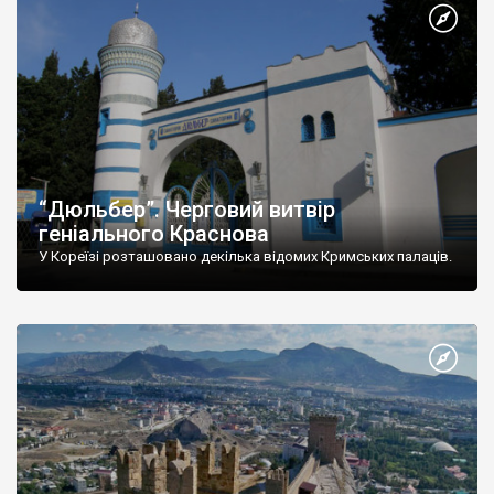
“Дюльбер”. Черговий витвір
геніального Краснова
У Кореїзі розташовано декілька відомих Кримських палаців.