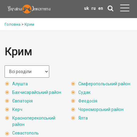
uk
ru
en
Головна
>
Крим
Крим
Алушта
Сімферопольський район
Бахчисарайський район
Судак
Євпаторія
Феодосія
Керч
Чорноморський район
Красноперекопський
Ялта
район
Севастополь