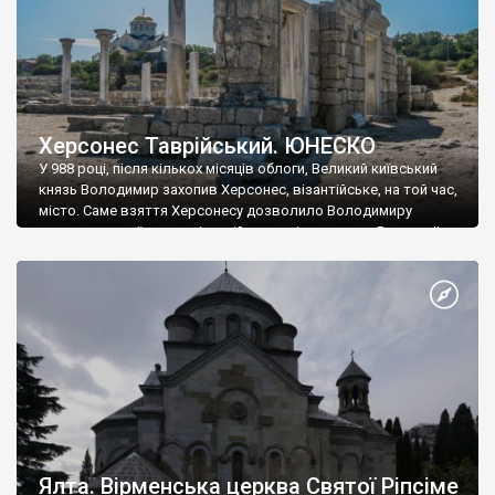
Херсонес Таврійський. ЮНЕСКО
У 988 році, після кількох місяців облоги, Великий київський
князь Володимир захопив Херсонес, візантійське, на той час,
місто. Саме взяття Херсонесу дозволило Володимиру
диктувати свої умови візантійському імператору Василю ІІ, та
одружитися з його дочкою Ганною. Цього ж року, в
Херсонесі Володимир-язичник, став Василем-християнином.
А потім було Хрещення Русі. На честь Херсонесу Таврійського
названо місто […]
Ялта. Вірменська церква Святої Ріпсіме