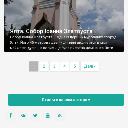
Ялта. Собор Іоанна Златоуста
Собор Іоанна Златоуста – одна із перших мурованих споруд
Ялти. Його 45-метрова дзвіниця і нині видніється в місті
майже звідусіль, а колись це була висотна домінанта Ялти.
1
2
3
4
5
Далі »
Станьте нашим автором