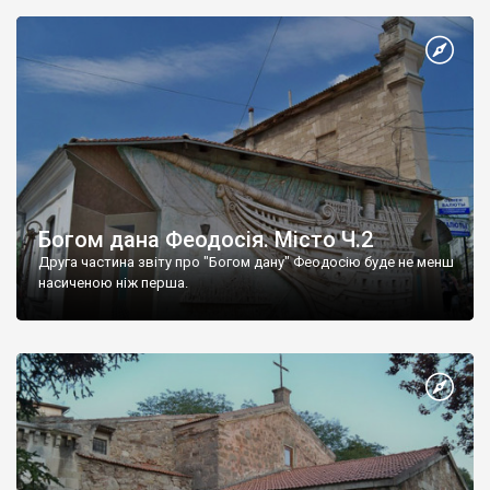
Богом дана Феодосія. Місто Ч.2
Друга частина звіту про "Богом дану" Феодосію буде не менш
насиченою ніж перша.