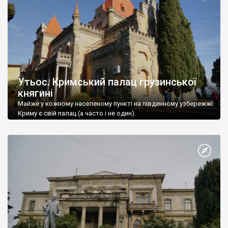
Утьос. Кримський палац грузинської
княгині
Майже у кожному населеному пункті на південному узбережжі
Криму є свій палац (а часто і не один).