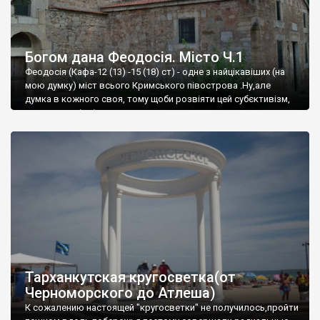
Богом дана Феодосія. Місто Ч.1
Феодосія (Кафа-12 (13) -15 (18) ст) - одне з найцікавіших (на
мою думку) міст всього Кримського півострова .Ну,але
думка в кожного своя, тому щоби розвіяти цей субєктивізм,
запрошую відвідати це
Тарханкутская кругосветка(от
Черноморского до Атлеша)
К сожалению настоящей "кругосветки" не получилось,пройти