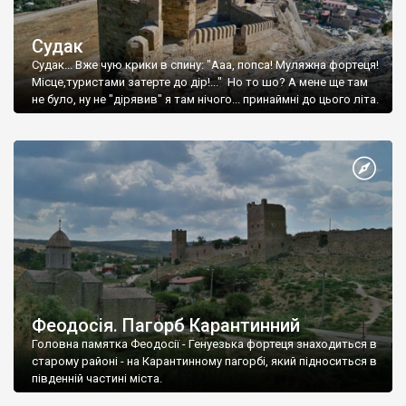
Судак
Судак... Вже чую крики в спину: "Ааа, попса! Муляжна фортеця!
Місце,туристами затерте до дір!..." Но то шо? А мене ще там
не було, ну не "дірявив" я там нічого... принаймні до цього літа.
Феодосія. Пагорб Карантинний
Головна памятка Феодосії - Генуезька фортеця знаходиться в
старому районі - на Карантинному пагорбі, який підноситься в
південній частині міста.