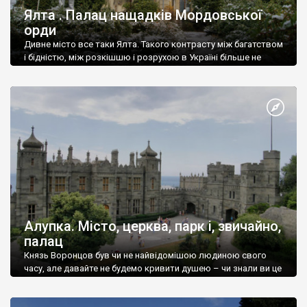
Ялта . Палац нащадків Мордовської
орди
Дивне місто все таки Ялта. Такого контрасту між багатством
і бідністю, між розкішшю і розрухою в Україні більше не
знайдеш.
Алупка. Місто, церква, парк і, звичайно,
палац
Князь Воронцов був чи не найвідомішою людиною свого
часу, але давайте не будемо кривити душею – чи знали ви це
прізвище до відвідин Алупки? Мабуть все таки ні.