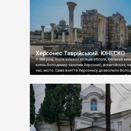
музею «Новгородський музей-заповідник» сотні арт
візантійської доби. Раритети викрадені з фондів об’
культурної спадщини ЮНЕСКО «Херсонеса Таврійсько
Офіційно – на виставку «Золото Візантії», але експер
влада в Україні вважають це лише […]
Херсонес Таврійський. ЮНЕСКО
У 988 році, після кількох місяців облоги, Великий киї
князь Володимир захопив Херсонес, візантійське, на
час, місто. Саме взяття Херсонесу дозволило Воло
диктувати свої умови візантійському імператору Вас
та одружитися з його дочкою Ганною. Цього ж року,
Херсонесі Володимир-язичник, став Василем-
християнином. А потім було Хрещення Русі. На честь
Херсонесу Таврійського названо місто […]