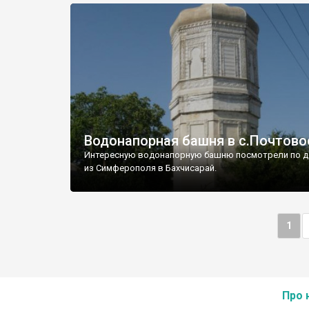
Водонапорная башня в с.Почтово
Интересную водонапорную башню посмотрели по д
из Симферополя в Бахчисарай.
1
Про 