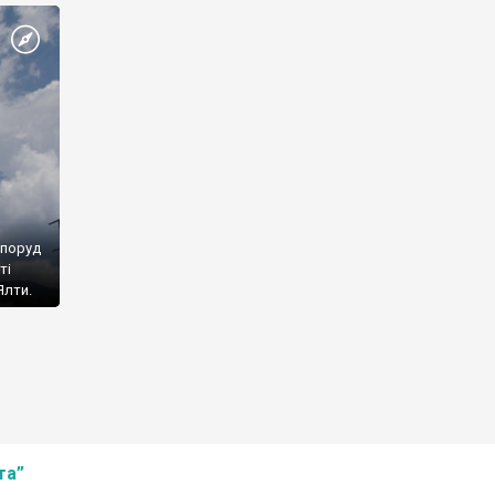
споруд
ті
Ялти.
та”