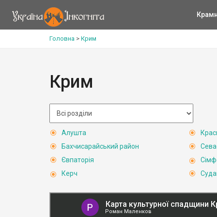
Крам
Головна
>
Крим
Крим
Алушта
Крас
Бахчисарайський район
Сева
Євпаторія
Сімф
Керч
Суда