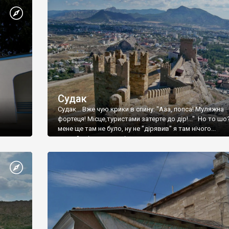
Судак
Судак... Вже чую крики в спину: "Ааа, попса! Муляжна
фортеця! Місце,туристами затерте до дір!..." Но то шо
мене ще там не було, ну не "дірявив" я там нічого...
принаймні до цього літа.