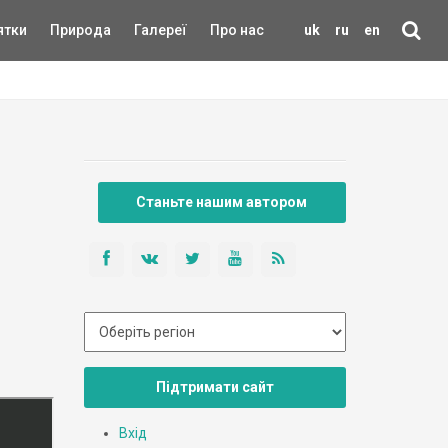
ятки
Природа
Галереї
Про нас
uk
ru
en
Станьте нашим автором
Підтримати сайт
Вхід