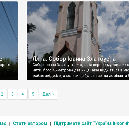
е
Ялта. Собор Іоанна Златоуста
ороге
Собор Іоанна Златоуста – одна із перших мурованих 
Ялти. Його 45-метрова дзвіниця і нині видніється в міс
майже звідусіль, а колись це була висотна домінанта 
2
3
4
5
Далі »
нас
Стати автором
Підтримати сайт “Україна Інкогні