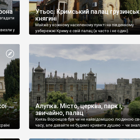
рона
Утьос. Кримський палац грузинськ
княгині
згадати
Майже у кожному населеному пункті на південному
ивезли у
узбережжі Криму є свій палац (а часто і не один).
ої
Алупка. Місто, церква, парк і,
звичайно, палац
Князь Воронцов був чи не найвідомішою людиною св
раїні
часу, але давайте не будемо кривити душею – чи знал
це прізвище до відвідин Алупки? Мабуть все таки ні.