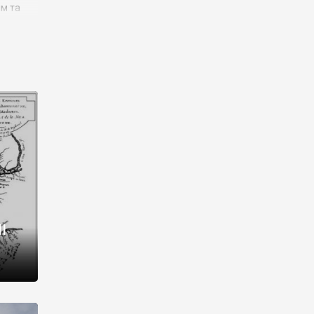
им та
ора і
є
го типу,
ей-
рний
ста:
 райони
від 2
I
і,
рукти,
 котрі