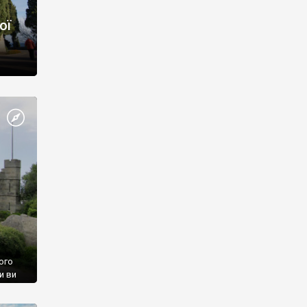
ої
ого
и ви