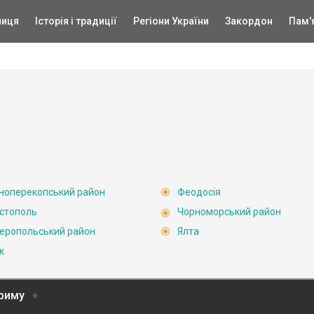
ниця
Історія і традиції
Регіони України
Закордон
Пам'
ноперекопський район
Феодосія
стополь
Чорноморський район
еропольський район
Ялта
к