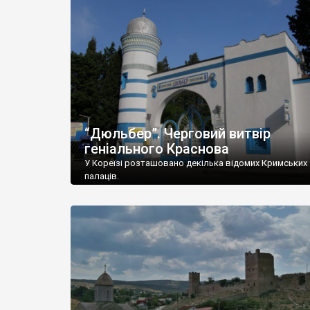
“Дюльбер”. Черговий витвір
геніального Краснова
У Кореїзі розташовано декілька відомих Кримських
палаців.