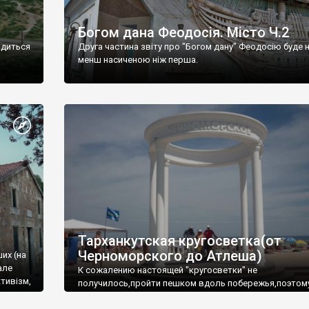
Богом дана Феодосія. Місто Ч.2
одиться
Друга частина звіту про "Богом дану" Феодосію буде 
менш насиченою ніж перша.
Тарханкутская кругосветка(от
Черноморского до Атлеша)
ших (на
але
К сожалению настоящей "кругосветки" не
тивізм,
получилось,пройти пешком вдоль побережья,поэтом
совершали радиальные вылазки из Оленевки.