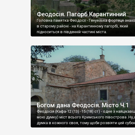
Феодосія. Пагорб Карантинний
Головна памятка Феодосії - Генуезька фортеця знах
в старому районі - на Карантинному пагорбі, який
підноситься в південній частині міста.
Богом дана Феодосія. Місто Ч.1
Феодосія (Кафа-12 (13) -15 (18) ст) - одне з найцікаві
мою думку) міст всього Кримського півострова .Ну,
думка в кожного своя, тому щоби розвіяти цей субєк
запрошую відвідати це