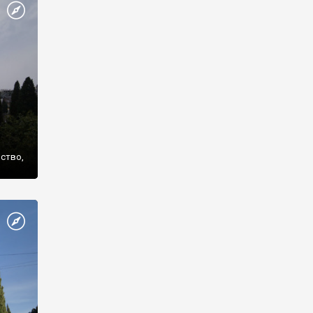
же
нство,