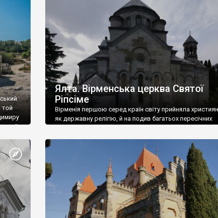
ефактів
називаються «повстяками» (postaki)…” “Вино. Крим
єкту
виробляє відмінне вино і його вдосталь: воно все ду
го».
легке біле і дуже […]
ти та
Ялта. Вірменська церква Святої
Ріпсіме
вський
 той
Вірменія першою серед країн світу прийняла христия
димиру
як державну релігію, й на подив багатьох пересічних
илю ІІ,
українців, які усіх кавказців вважають мусульманами,
 в
вірмени є відданими вірянами Христа