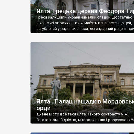
Ялта. Грецька церква Феодора Ти
Греки залишили Україні чималий спадок. Достатньо 
ніжинські огірочки – ви ж мабуть всі знаєте, що цей,
загублений у радянські часи, легендарний рецепт пр
Ніжин греки?
Ялта . Палац нащадків Мордовськ
орди
Дивне місто все таки Ялта. Такого контрасту між
багатством і бідністю, між розкішшю і розрухою в Ук
більше не знайдеш.