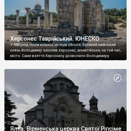
Херсонес Таврійський. ЮНЕСКО
У 988 році, після кількох місяців облоги, Великий київський
князь Володимир захопив Херсонес, візантійське, на той час,
місто. Саме взяття Херсонесу дозволило Володимиру
диктувати свої умови візантійському імператору Василю ІІ, та
одружитися з його дочкою Ганною. Цього ж року, в
Херсонесі Володимир-язичник, став Василем-християнином.
А потім було Хрещення Русі. На честь Херсонесу Таврійського
названо місто […]
Ялта. Вірменська церква Святої Ріпсіме