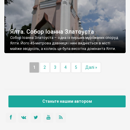
Ялта. Собор Іоанна Златоуста
Собор Іоанна Златоуста – одна із перших мурованих споруд
Ялти. Його 45-метрова дзвіниця і нині видніється в місті
майже звідусіль, а колись це була висотна домінанта Ялти.
1
2
3
4
5
Далі »
Станьте нашим автором