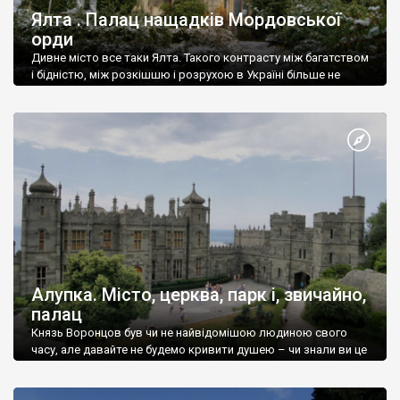
Ялта . Палац нащадків Мордовської
орди
Дивне місто все таки Ялта. Такого контрасту між багатством
і бідністю, між розкішшю і розрухою в Україні більше не
знайдеш.
Алупка. Місто, церква, парк і, звичайно,
палац
Князь Воронцов був чи не найвідомішою людиною свого
часу, але давайте не будемо кривити душею – чи знали ви це
прізвище до відвідин Алупки? Мабуть все таки ні.