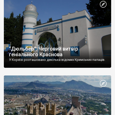
“Дюльбер”. Черговий витвір
геніального Краснова
У Кореїзі розташовано декілька відомих Кримських палаців.