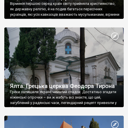
Вірменія першою серед країн світу прийняла християнство,
як державну релігію, й на подив багатьох пересічних
українців, які усіх кавказців вважають мусульманами, вірмени
є відданими вірянами Христа
Ялта. Грецька церква Феодора Тирона
Греки залишили Україні чималий спадок. Достатньо згадати
ніжинські огірочки – ви ж мабуть всі знаєте, що цей,
загублений у радянські часи, легендарний рецепт привезли у
Ніжин греки?