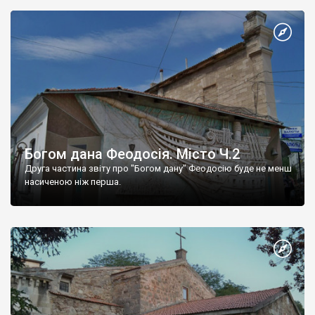
Богом дана Феодосія. Місто Ч.2
Друга частина звіту про "Богом дану" Феодосію буде не менш
насиченою ніж перша.