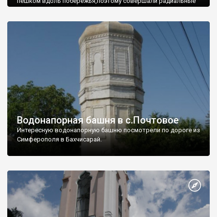
пешком вдоль побережья,поэтому совершали радиальные
вылазки из Оленевки.
Водонапорная башня в с.Почтовое
Интересную водонапорную башню посмотрели по дороге из
Симферополя в Бахчисарай.