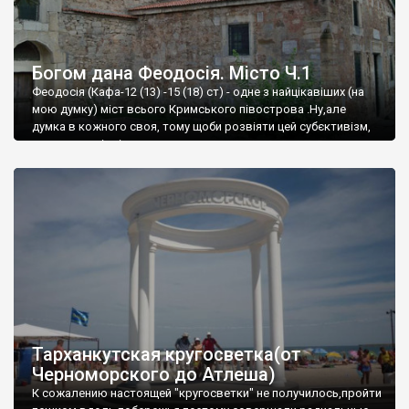
Богом дана Феодосія. Місто Ч.1
Феодосія (Кафа-12 (13) -15 (18) ст) - одне з найцікавіших (на
мою думку) міст всього Кримського півострова .Ну,але
думка в кожного своя, тому щоби розвіяти цей субєктивізм,
запрошую відвідати це
Тарханкутская кругосветка(от
Черноморского до Атлеша)
К сожалению настоящей "кругосветки" не получилось,пройти