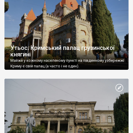
Утьос. Кримський палац грузинської
княгині
Майже у кожному населеному пункті на південному узбережжі
Криму є свій палац (а часто і не один).