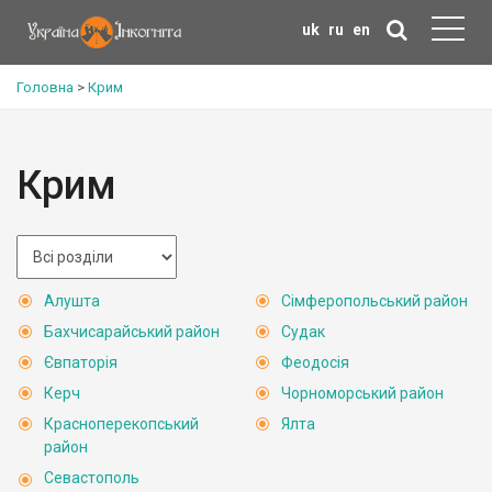
uk
ru
en
Головна
>
Крим
Крим
Алушта
Сімферопольський район
Бахчисарайський район
Судак
Євпаторія
Феодосія
Керч
Чорноморський район
Красноперекопський
Ялта
район
Севастополь