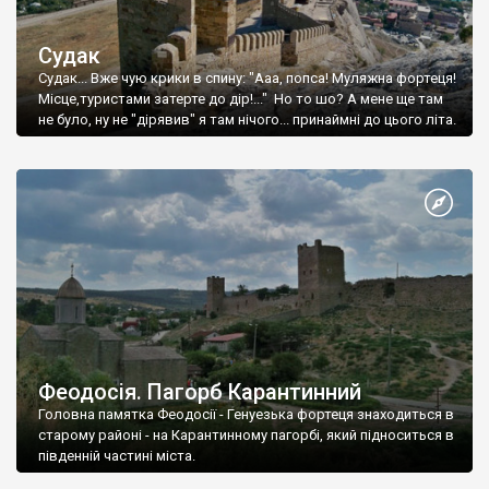
Судак
Судак... Вже чую крики в спину: "Ааа, попса! Муляжна фортеця!
Місце,туристами затерте до дір!..." Но то шо? А мене ще там
не було, ну не "дірявив" я там нічого... принаймні до цього літа.
Феодосія. Пагорб Карантинний
Головна памятка Феодосії - Генуезька фортеця знаходиться в
старому районі - на Карантинному пагорбі, який підноситься в
південній частині міста.