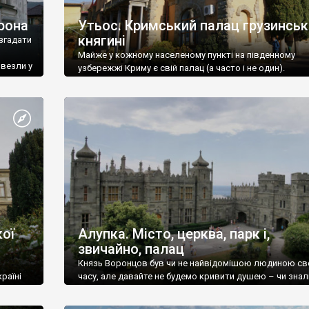
рона
Утьос. Кримський палац грузинськ
княгині
згадати
Майже у кожному населеному пункті на південному
ивезли у
узбережжі Криму є свій палац (а часто і не один).
ої
Алупка. Місто, церква, парк і,
звичайно, палац
Князь Воронцов був чи не найвідомішою людиною св
раїні
часу, але давайте не будемо кривити душею – чи знал
це прізвище до відвідин Алупки? Мабуть все таки ні.