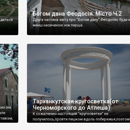
Богом дана Феодосія. Місто Ч.2
одиться
Друга частина звіту про "Богом дану" Феодосію буде 
менш насиченою ніж перша.
Тарханкутская кругосветка(от
Черноморского до Атлеша)
ших (на
але
К сожалению настоящей "кругосветки" не
тивізм,
получилось,пройти пешком вдоль побережья,поэтом
совершали радиальные вылазки из Оленевки.