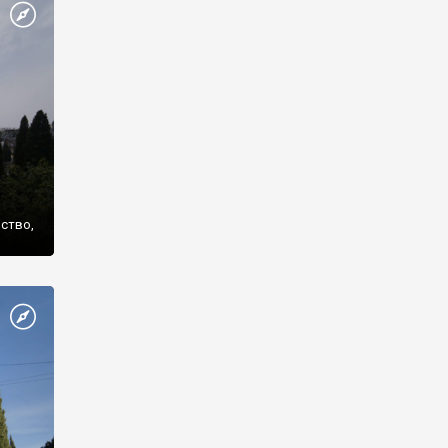
же
нство,