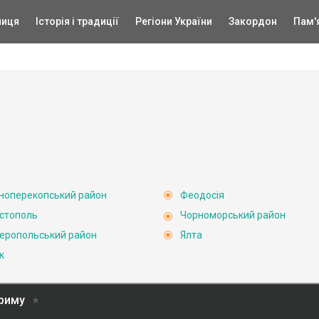
ниця
Історія і традиції
Регіони України
Закордон
Пам'
ноперекопський район
Феодосія
стополь
Чорноморський район
еропольський район
Ялта
к