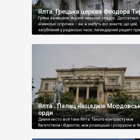
Ялта. Грецька церква Феодора Ти
Греки залишили Україні чималий спадок. Достатньо 
ніжинські огірочки – ви ж мабуть всі знаєте, що цей,
загублений у радянські часи, легендарний рецепт пр
Ніжин греки?
Ялта . Палац нащадків Мордовськ
орди
Дивне місто все таки Ялта. Такого контрасту між
багатством і бідністю, між розкішшю і розрухою в Ук
більше не знайдеш.