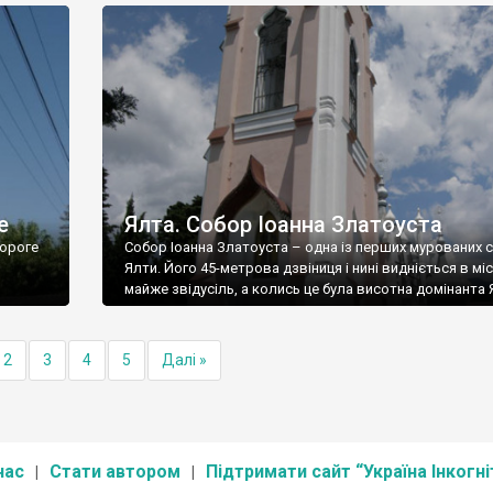
е
Ялта. Собор Іоанна Златоуста
ороге
Собор Іоанна Златоуста – одна із перших мурованих 
Ялти. Його 45-метрова дзвіниця і нині видніється в міс
майже звідусіль, а колись це була висотна домінанта 
2
3
4
5
Далі »
нас
Стати автором
Підтримати сайт “Україна Інкогні