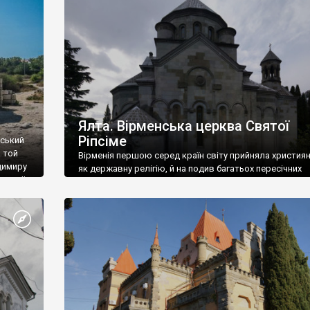
ефактів
називаються «повстяками» (postaki)…” “Вино. Крим
єкту
виробляє відмінне вино і його вдосталь: воно все ду
го».
легке біле і дуже […]
ти та
Ялта. Вірменська церква Святої
Ріпсіме
вський
 той
Вірменія першою серед країн світу прийняла христия
димиру
як державну релігію, й на подив багатьох пересічних
илю ІІ,
українців, які усіх кавказців вважають мусульманами,
 в
вірмени є відданими вірянами Христа