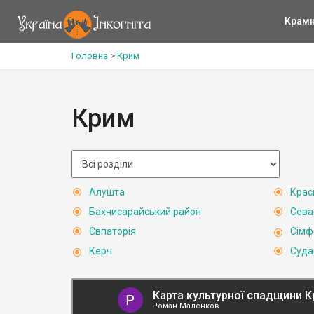
Крам
Головна
>
Крим
Крим
Алушта
Крас
Бахчисарайський район
Сева
Євпаторія
Сімф
Керч
Суда