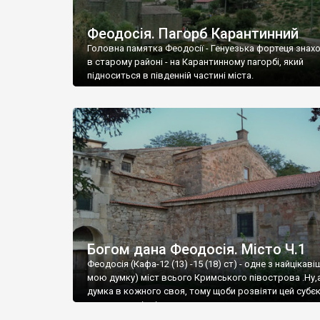
Феодосія. Пагорб Карантинний
Головна памятка Феодосії - Генуезька фортеця знах
в старому районі - на Карантинному пагорбі, який
підноситься в південній частині міста.
Богом дана Феодосія. Місто Ч.1
Феодосія (Кафа-12 (13) -15 (18) ст) - одне з найцікаві
мою думку) міст всього Кримського півострова .Ну,
думка в кожного своя, тому щоби розвіяти цей субєк
запрошую відвідати це