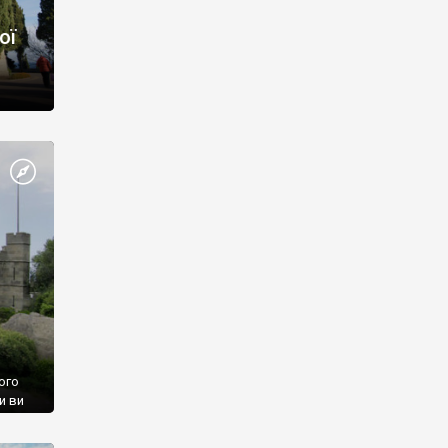
ої
ого
и ви