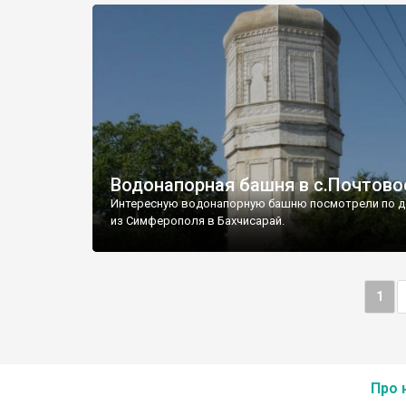
Водонапорная башня в с.Почтово
Интересную водонапорную башню посмотрели по д
из Симферополя в Бахчисарай.
1
Про 