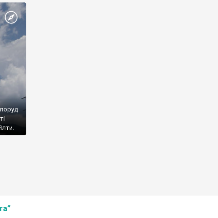
споруд
ті
Ялти.
та”