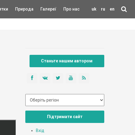
ятки
Природа
Галереї
Про нас
uk
ru
en
Станьте нашим автором
Підтримати сайт
Вхід