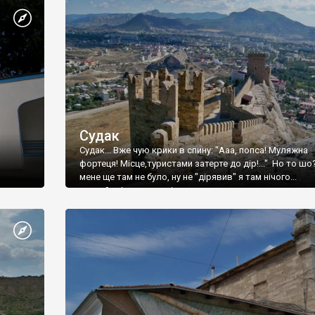
Судак
Судак... Вже чую крики в спину: "Ааа, попса! Муляжна
фортеця! Місце,туристами затерте до дір!..." Но то шо
мене ще там не було, ну не "дірявив" я там нічого...
принаймні до цього літа.