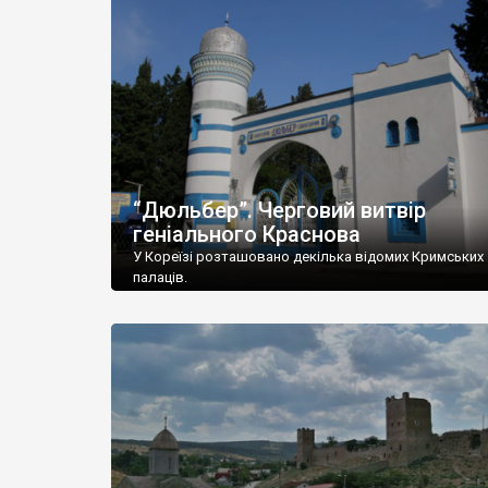
“Дюльбер”. Черговий витвір
геніального Краснова
У Кореїзі розташовано декілька відомих Кримських
палаців.