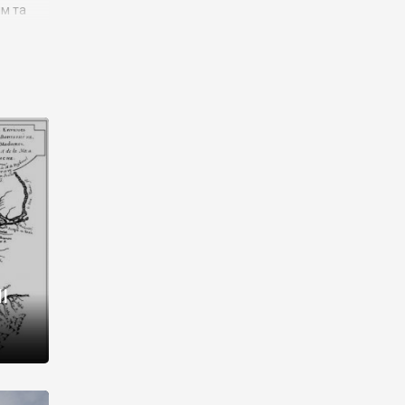
им та
ора і
є
го типу,
ей-
рний
ста:
 райони
від 2
I
і,
рукти,
 котрі