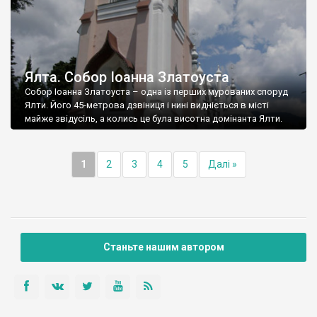
Ялта. Собор Іоанна Златоуста
Собор Іоанна Златоуста – одна із перших мурованих споруд
Ялти. Його 45-метрова дзвіниця і нині видніється в місті
майже звідусіль, а колись це була висотна домінанта Ялти.
1
2
3
4
5
Далі »
Станьте нашим автором