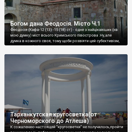
Богом дана Феодосія. Місто Ч.1
Феодосія (Кафа-12 (13) -15 (18) ст) - одне з найцікавіших (на
мою думку) міст всього Кримського півострова .Ну,але
думка в кожного своя, тому щоби розвіяти цей субєктивізм,
запрошую відвідати це
Тарханкутская кругосветка(от
Черноморского до Атлеша)
К сожалению настоящей "кругосветки" не получилось,пройти