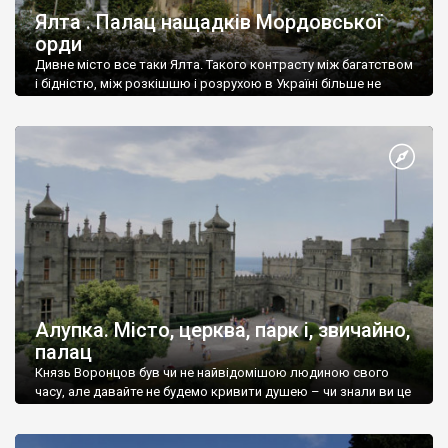
Ялта . Палац нащадків Мордовської
орди
Дивне місто все таки Ялта. Такого контрасту між багатством
і бідністю, між розкішшю і розрухою в Україні більше не
знайдеш.
Алупка. Місто, церква, парк і, звичайно,
палац
Князь Воронцов був чи не найвідомішою людиною свого
часу, але давайте не будемо кривити душею – чи знали ви це
прізвище до відвідин Алупки? Мабуть все таки ні.