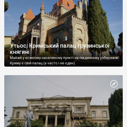
Утьос. Кримський палац грузинської
княгині
Майже у кожному населеному пункті на південному узбережжі
Криму є свій палац (а часто і не один).