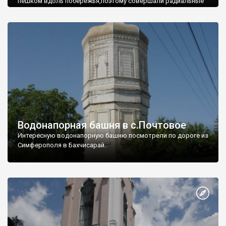
пешком вдоль побережья,поэтому совершали радиальные
вылазки из Оленевки.
Водонапорная башня в с.Почтовое
Интересную водонапорную башню посмотрели по дороге из
Симферополя в Бахчисарай.