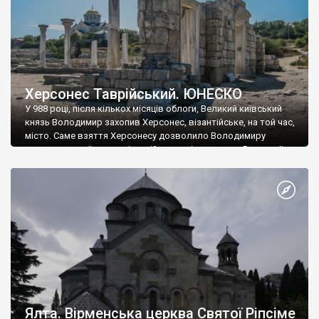
Херсонес Таврійський. ЮНЕСКО
У 988 році, після кількох місяців облоги, Великий київський
князь Володимир захопив Херсонес, візантійське, на той час,
місто. Саме взяття Херсонесу дозволило Володимиру
диктувати свої умови візантійському імператору Василю ІІ, та
одружитися з його дочкою Ганною. Цього ж року, в
Херсонесі Володимир-язичник, став Василем-християнином.
А потім було Хрещення Русі. На честь Херсонесу Таврійського
названо місто […]
Ялта. Вірменська церква Святої Ріпсіме