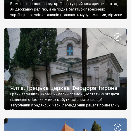
Вірменія першою серед країн світу прийняла християнство,
як державну релігію, й на подив багатьох пересічних
українців, які усіх кавказців вважають мусульманами, вірмени
є відданими вірянами Христа
Ялта. Грецька церква Феодора Тирона
Греки залишили Україні чималий спадок. Достатньо згадати
ніжинські огірочки – ви ж мабуть всі знаєте, що цей,
загублений у радянські часи, легендарний рецепт привезли у
Ніжин греки?