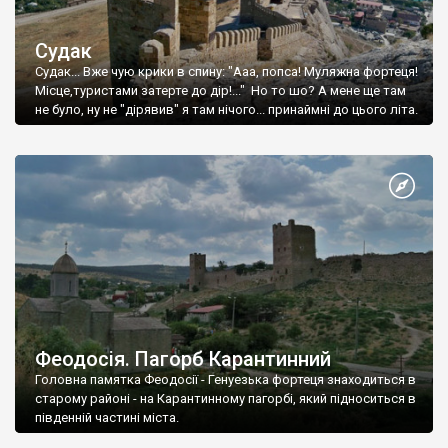
Судак
Судак... Вже чую крики в спину: "Ааа, попса! Муляжна фортеця!
Місце,туристами затерте до дір!..." Но то шо? А мене ще там
не було, ну не "дірявив" я там нічого... принаймні до цього літа.
Феодосія. Пагорб Карантинний
Головна памятка Феодосії - Генуезька фортеця знаходиться в
старому районі - на Карантинному пагорбі, який підноситься в
південній частині міста.