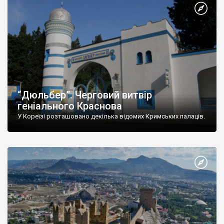
“Дюльбер”. Черговий витвір
геніального Краснова
У Кореїзі розташовано декілька відомих Кримських палаців.