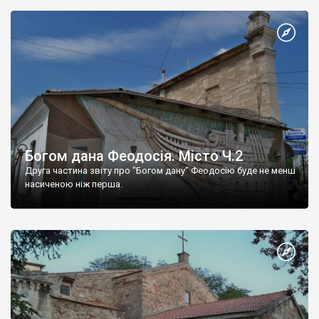
Богом дана Феодосія. Місто Ч.2
Друга частина звіту про "Богом дану" Феодосію буде не менш
насиченою ніж перша.