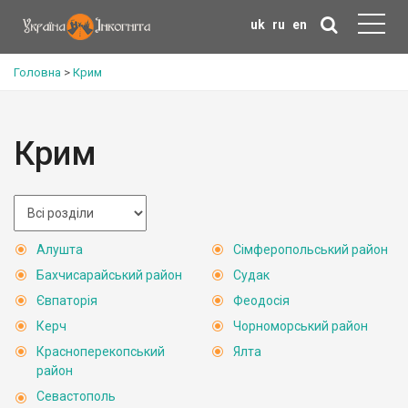
uk
ru
en
Головна
>
Крим
Крим
Алушта
Сімферопольський район
Бахчисарайський район
Судак
Євпаторія
Феодосія
Керч
Чорноморський район
Красноперекопський
Ялта
район
Севастополь