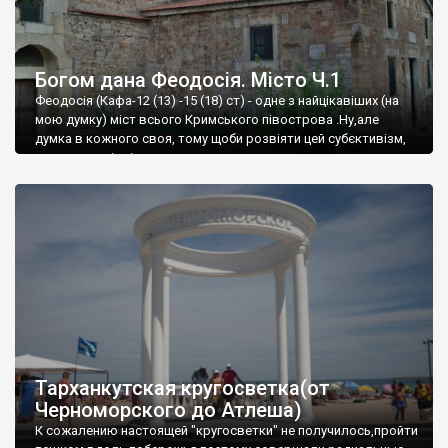
Богом дана Феодосія. Місто Ч.1
Феодосія (Кафа-12 (13) -15 (18) ст) - одне з найцікавіших (на
мою думку) міст всього Кримського півострова .Ну,але
думка в кожного своя, тому щоби розвіяти цей субєктивізм,
запрошую відвідати це
Тарханкутская кругосветка(от
Черноморского до Атлеша)
К сожалению настоящей "кругосветки" не получилось,пройти