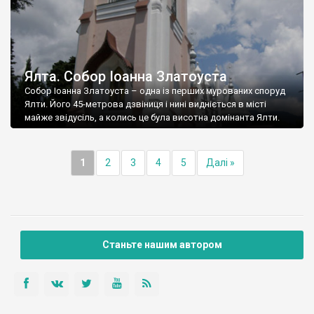
Ялта. Собор Іоанна Златоуста
Собор Іоанна Златоуста – одна із перших мурованих споруд
Ялти. Його 45-метрова дзвіниця і нині видніється в місті
майже звідусіль, а колись це була висотна домінанта Ялти.
1
2
3
4
5
Далі »
Станьте нашим автором