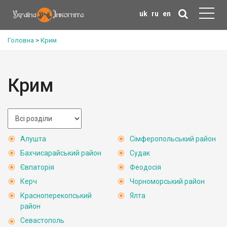
uk
ru
en
Головна
>
Крим
Крим
Алушта
Сімферопольський район
Бахчисарайський район
Судак
Євпаторія
Феодосія
Керч
Чорноморський район
Красноперекопський
Ялта
район
Севастополь