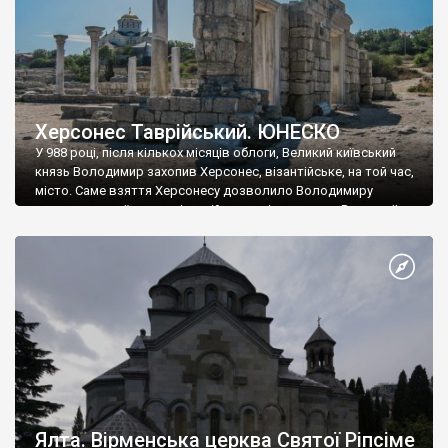
Херсонес Таврійський. ЮНЕСКО
У 988 році, після кількох місяців облоги, Великий київський
князь Володимир захопив Херсонес, візантійське, на той час,
місто. Саме взяття Херсонесу дозволило Володимиру
диктувати свої умови візантійському імператору Василю ІІ, та
одружитися з його дочкою Ганною. Цього ж року, в
Херсонесі Володимир-язичник, став Василем-християнином.
А потім було Хрещення Русі. На честь Херсонесу Таврійського
названо місто […]
Ялта. Вірменська церква Святої Ріпсіме