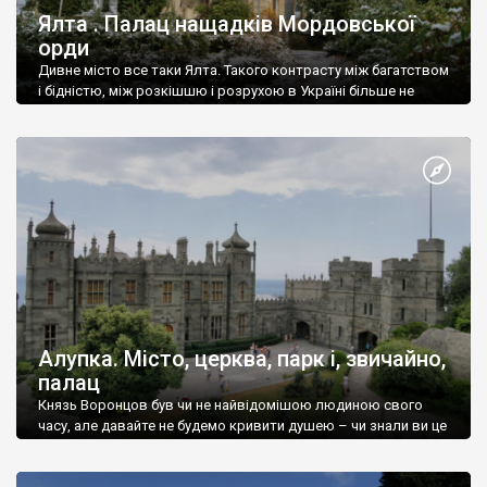
Ялта . Палац нащадків Мордовської
орди
Дивне місто все таки Ялта. Такого контрасту між багатством
і бідністю, між розкішшю і розрухою в Україні більше не
знайдеш.
Алупка. Місто, церква, парк і, звичайно,
палац
Князь Воронцов був чи не найвідомішою людиною свого
часу, але давайте не будемо кривити душею – чи знали ви це
прізвище до відвідин Алупки? Мабуть все таки ні.