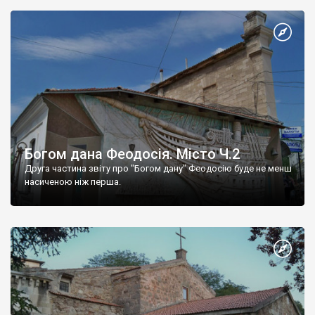
Богом дана Феодосія. Місто Ч.2
Друга частина звіту про "Богом дану" Феодосію буде не менш
насиченою ніж перша.