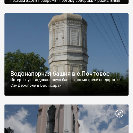
пешком вдоль побережья,поэтому совершали радиальные
вылазки из Оленевки.
Водонапорная башня в с.Почтовое
Интересную водонапорную башню посмотрели по дороге из
Симферополя в Бахчисарай.