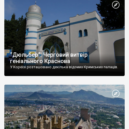
“Дюльбер”. Черговий витвір
геніального Краснова
У Кореїзі розташовано декілька відомих Кримських палаців.