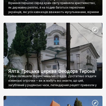
Вірменія першою серед країн світу прийняла християнство,
як державну релігію, й на подив багатьох пересічних
українців, які усіх кавказців вважають мусульманами, вірмени
є відданими вірянами Христа
Ялта. Грецька церква Феодора Тирона
Греки залишили Україні чималий спадок. Достатньо згадати
ніжинські огірочки – ви ж мабуть всі знаєте, що цей,
загублений у радянські часи, легендарний рецепт привезли у
Ніжин греки?