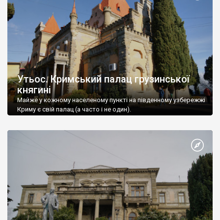
Утьос. Кримський палац грузинської
княгині
Майже у кожному населеному пункті на південному узбережжі
Криму є свій палац (а часто і не один).