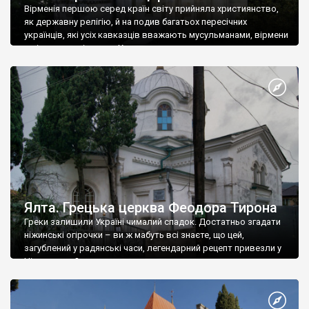
Вірменія першою серед країн світу прийняла християнство,
як державну релігію, й на подив багатьох пересічних
українців, які усіх кавказців вважають мусульманами, вірмени
є відданими вірянами Христа
Ялта. Грецька церква Феодора Тирона
Греки залишили Україні чималий спадок. Достатньо згадати
ніжинські огірочки – ви ж мабуть всі знаєте, що цей,
загублений у радянські часи, легендарний рецепт привезли у
Ніжин греки?