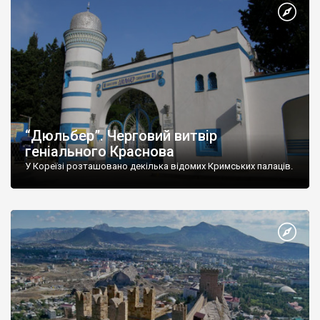
“Дюльбер”. Черговий витвір
геніального Краснова
У Кореїзі розташовано декілька відомих Кримських палаців.