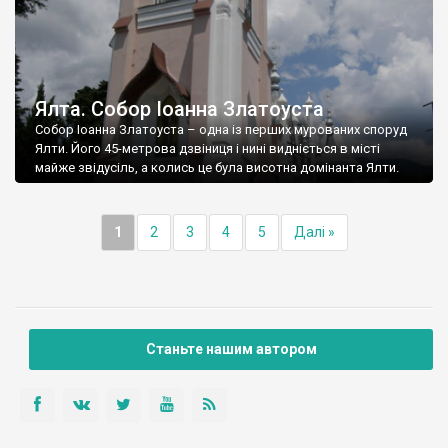
Ялта. Собор Іоанна Златоуста
Собор Іоанна Златоуста – одна із перших мурованих споруд
Ялти. Його 45-метрова дзвіниця і нині видніється в місті
майже звідусіль, а колись це була висотна домінанта Ялти.
1
2
3
4
5
Далі »
Станьте нашим автором