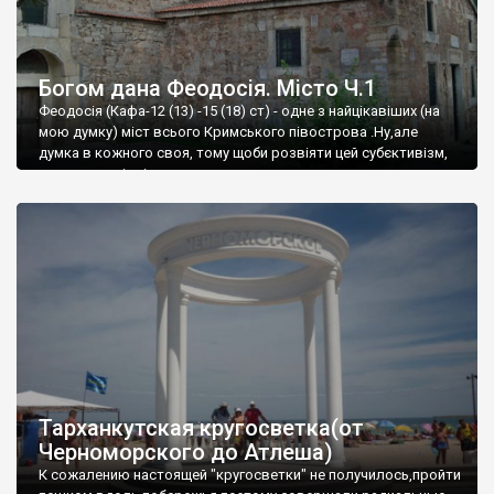
Богом дана Феодосія. Місто Ч.1
Феодосія (Кафа-12 (13) -15 (18) ст) - одне з найцікавіших (на
мою думку) міст всього Кримського півострова .Ну,але
думка в кожного своя, тому щоби розвіяти цей субєктивізм,
запрошую відвідати це
Тарханкутская кругосветка(от
Черноморского до Атлеша)
К сожалению настоящей "кругосветки" не получилось,пройти