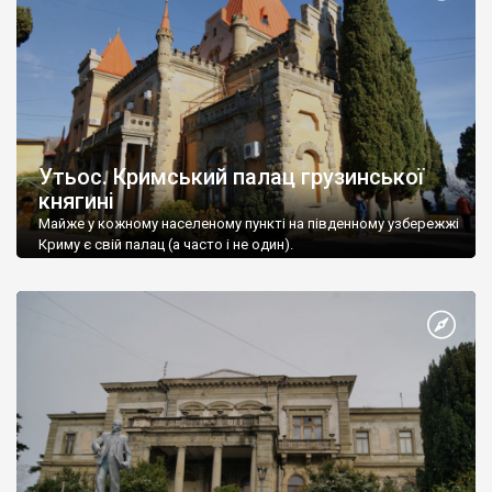
Утьос. Кримський палац грузинської
княгині
Майже у кожному населеному пункті на південному узбережжі
Криму є свій палац (а часто і не один).