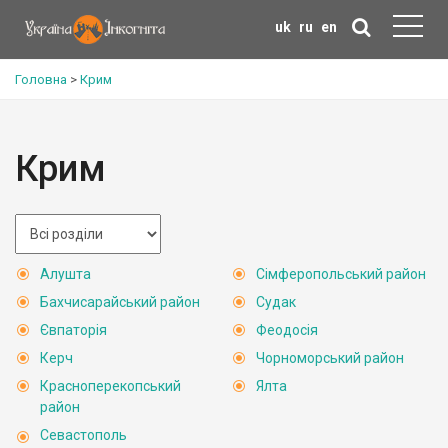
uk
ru
en
Головна
>
Крим
Крим
Алушта
Сімферопольський район
Бахчисарайський район
Судак
Євпаторія
Феодосія
Керч
Чорноморський район
Красноперекопський
Ялта
район
Севастополь