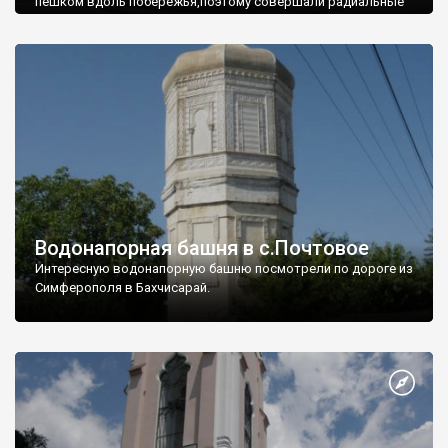
пешком вдоль побережья,поэтому совершали радиальные
вылазки из Оленевки.
Водонапорная башня в с.Почтовое
Интересную водонапорную башню посмотрели по дороге из
Симферополя в Бахчисарай.