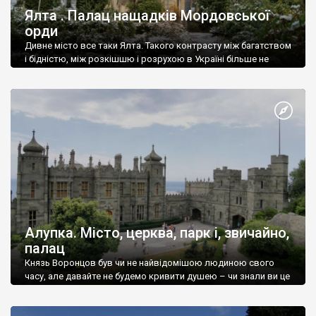
Ялта . Палац нащадків Мордовської
орди
Дивне місто все таки Ялта. Такого контрасту між багатством
і бідністю, між розкішшю і розрухою в Україні більше не
знайдеш.
Алупка. Місто, церква, парк і, звичайно,
палац
Князь Воронцов був чи не найвідомішою людиною свого
часу, але давайте не будемо кривити душею – чи знали ви це
прізвище до відвідин Алупки? Мабуть все таки ні.