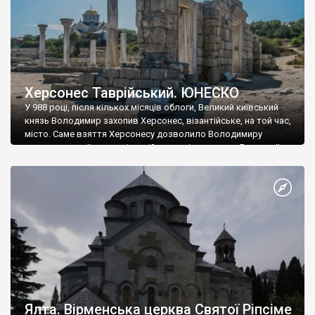
Херсонес Таврійський. ЮНЕСКО
У 988 році, після кількох місяців облоги, Великий київський
князь Володимир захопив Херсонес, візантійське, на той час,
місто. Саме взяття Херсонесу дозволило Володимиру
диктувати свої умови візантійському імператору Василю ІІ, та
одружитися з його дочкою Ганною. Цього ж року, в
Херсонесі Володимир-язичник, став Василем-християнином.
А потім було Хрещення Русі. На честь Херсонесу Таврійського
названо місто […]
Ялта. Вірменська церква Святої Ріпсіме