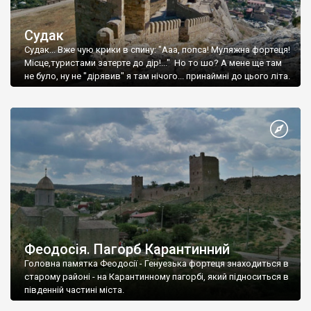
Судак
Судак... Вже чую крики в спину: "Ааа, попса! Муляжна фортеця!
Місце,туристами затерте до дір!..." Но то шо? А мене ще там
не було, ну не "дірявив" я там нічого... принаймні до цього літа.
Феодосія. Пагорб Карантинний
Головна памятка Феодосії - Генуезька фортеця знаходиться в
старому районі - на Карантинному пагорбі, який підноситься в
південній частині міста.