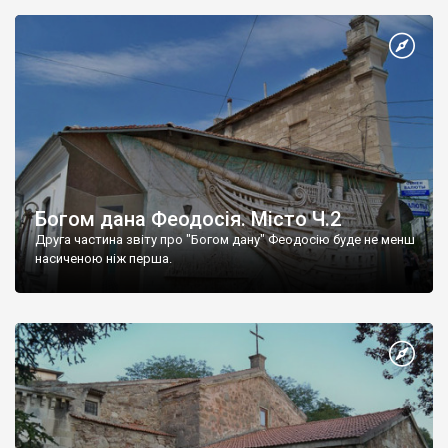
Богом дана Феодосія. Місто Ч.2
Друга частина звіту про "Богом дану" Феодосію буде не менш
насиченою ніж перша.