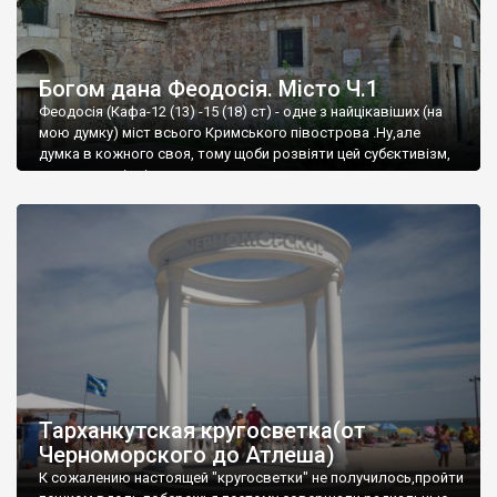
Богом дана Феодосія. Місто Ч.1
Феодосія (Кафа-12 (13) -15 (18) ст) - одне з найцікавіших (на
мою думку) міст всього Кримського півострова .Ну,але
думка в кожного своя, тому щоби розвіяти цей субєктивізм,
запрошую відвідати це
Тарханкутская кругосветка(от
Черноморского до Атлеша)
К сожалению настоящей "кругосветки" не получилось,пройти