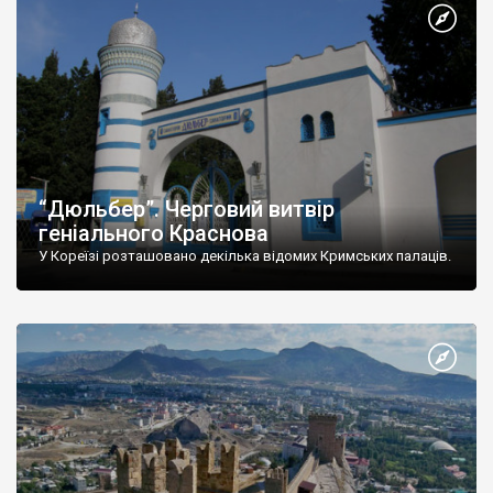
“Дюльбер”. Черговий витвір
геніального Краснова
У Кореїзі розташовано декілька відомих Кримських палаців.