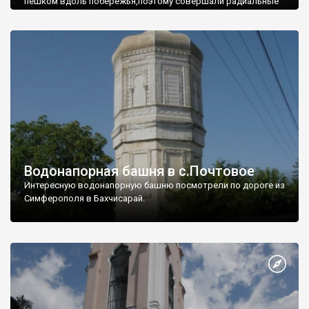
пешком вдоль побережья,поэтому совершали радиальные
вылазки из Оленевки.
Водонапорная башня в с.Почтовое
Интересную водонапорную башню посмотрели по дороге из
Симферополя в Бахчисарай.