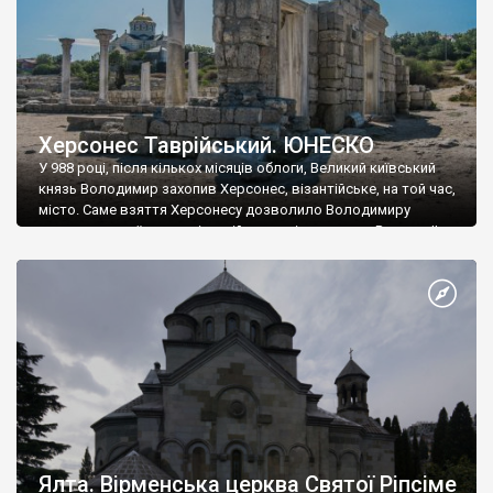
Херсонес Таврійський. ЮНЕСКО
У 988 році, після кількох місяців облоги, Великий київський
князь Володимир захопив Херсонес, візантійське, на той час,
місто. Саме взяття Херсонесу дозволило Володимиру
диктувати свої умови візантійському імператору Василю ІІ, та
одружитися з його дочкою Ганною. Цього ж року, в
Херсонесі Володимир-язичник, став Василем-християнином.
А потім було Хрещення Русі. На честь Херсонесу Таврійського
названо місто […]
Ялта. Вірменська церква Святої Ріпсіме