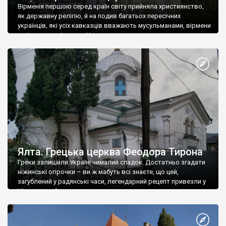
Вірменія першою серед країн світу прийняла християнство,
як державну релігію, й на подив багатьох пересічних
українців, які усіх кавказців вважають мусульманами, вірмени
є відданими вірянами Христа
Ялта. Грецька церква Феодора Тирона
Греки залишили Україні чималий спадок. Достатньо згадати
ніжинські огірочки – ви ж мабуть всі знаєте, що цей,
загублений у радянські часи, легендарний рецепт привезли у
Ніжин греки?