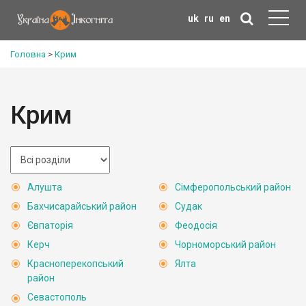
uk
ru
en
Головна
>
Крим
Крим
Алушта
Сімферопольський район
Бахчисарайський район
Судак
Євпаторія
Феодосія
Керч
Чорноморський район
Красноперекопський
Ялта
район
Севастополь