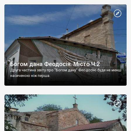
Богом дана Феодосія. Місто Ч.2
Друга частина звіту про "Богом дану" Феодосію буде не менш
насиченою ніж перша.