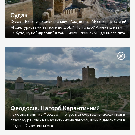
Судак
Судак... Вже чую крики в спину: "Ааа, попса! Муляжна фортеця!
Місце,туристами затерте до дір!..." Но то шо? А мене ще там
не було, ну не "дірявив" я там нічого... принаймні до цього літа.
Феодосія. Пагорб Карантинний
Головна памятка Феодосії - Генуезька фортеця знаходиться в
старому районі - на Карантинному пагорбі, який підноситься в
південній частині міста.