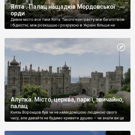
Ялта . Палац нащадків Мордовської
орди
Дивне місто все таки Ялта. Такого контрасту між багатством
і бідністю, між розкішшю і розрухою в Україні більше не
знайдеш.
Алупка. Місто, церква, парк і, звичайно,
палац
Князь Воронцов був чи не найвідомішою людиною свого
часу, але давайте не будемо кривити душею – чи знали ви це
прізвище до відвідин Алупки? Мабуть все таки ні.