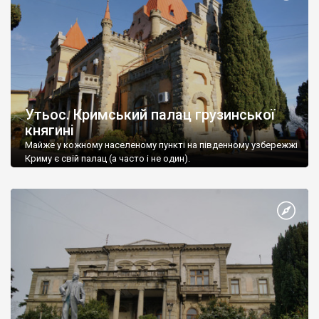
Утьос. Кримський палац грузинської
княгині
Майже у кожному населеному пункті на південному узбережжі
Криму є свій палац (а часто і не один).