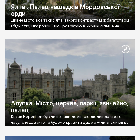
Ялта . Палац нащадків Мордовської
орди
Дивне місто все таки Ялта. Такого контрасту між багатством
і бідністю, між розкішшю і розрухою в Україні більше не
знайдеш.
Алупка. Місто, церква, парк і, звичайно,
палац
Князь Воронцов був чи не найвідомішою людиною свого
часу, але давайте не будемо кривити душею – чи знали ви це
прізвище до відвідин Алупки? Мабуть все таки ні.