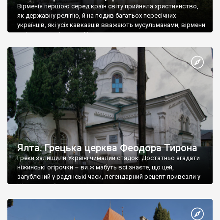
Вірменія першою серед країн світу прийняла християнство,
як державну релігію, й на подив багатьох пересічних
українців, які усіх кавказців вважають мусульманами, вірмени
є відданими вірянами Христа
Ялта. Грецька церква Феодора Тирона
Греки залишили Україні чималий спадок. Достатньо згадати
ніжинські огірочки – ви ж мабуть всі знаєте, що цей,
загублений у радянські часи, легендарний рецепт привезли у
Ніжин греки?