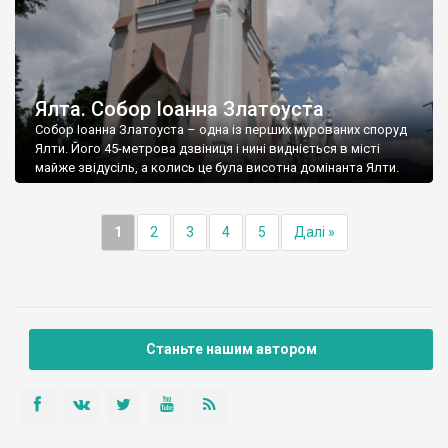
Ялта. Собор Іоанна Златоуста
Собор Іоанна Златоуста – одна із перших мурованих споруд
Ялти. Його 45-метрова дзвіниця і нині видніється в місті
майже звідусіль, а колись це була висотна домінанта Ялти.
1
2
3
4
5
Далі »
Станьте нашим автором