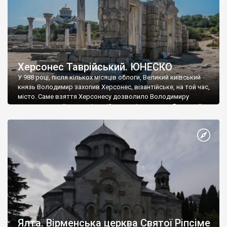
Херсонес Таврійський. ЮНЕСКО
У 988 році, після кількох місяців облоги, Великий київський
князь Володимир захопив Херсонес, візантійське, на той час,
місто. Саме взяття Херсонесу дозволило Володимиру
диктувати свої умови візантійському імператору Василю ІІ, та
одружитися з його дочкою Ганною. Цього ж року, в
Херсонесі Володимир-язичник, став Василем-християнином.
А потім було Хрещення Русі. На честь Херсонесу Таврійського
названо місто […]
Ялта. Вірменська церква Святої Ріпсіме