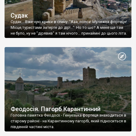
Судак
Судак... Вже чую крики в спину: "Ааа, попса! Муляжна фортеця!
Місце,туристами затерте до дір!..." Но то шо? А мене ще там
не було, ну не "дірявив" я там нічого... принаймні до цього літа.
Феодосія. Пагорб Карантинний
Головна памятка Феодосії - Генуезька фортеця знаходиться в
старому районі - на Карантинному пагорбі, який підноситься в
південній частині міста.