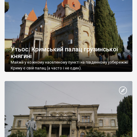
Утьос. Кримський палац грузинської
княгині
Майже у кожному населеному пункті на південному узбережжі
Криму є свій палац (а часто і не один).