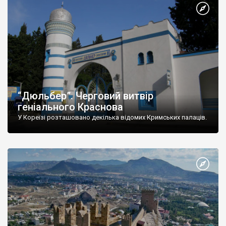
“Дюльбер”. Черговий витвір
геніального Краснова
У Кореїзі розташовано декілька відомих Кримських палаців.