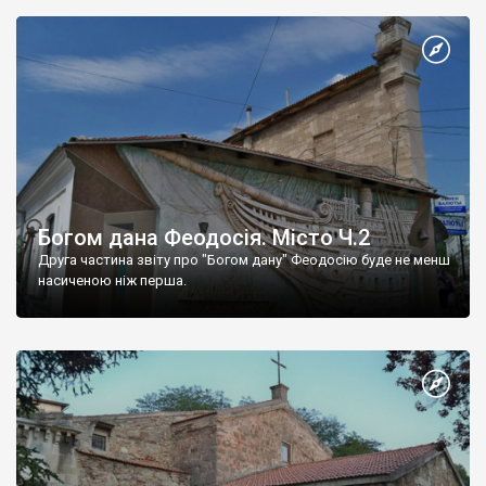
Богом дана Феодосія. Місто Ч.2
Друга частина звіту про "Богом дану" Феодосію буде не менш
насиченою ніж перша.