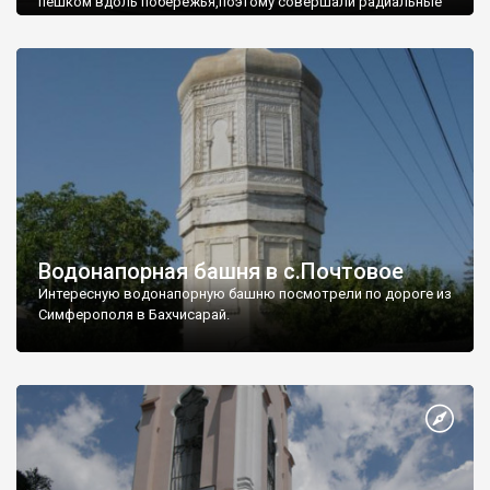
пешком вдоль побережья,поэтому совершали радиальные
вылазки из Оленевки.
Водонапорная башня в с.Почтовое
Интересную водонапорную башню посмотрели по дороге из
Симферополя в Бахчисарай.