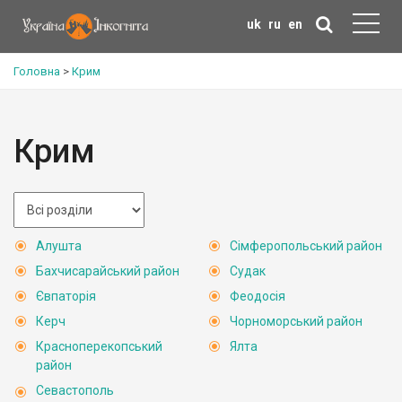
uk
ru
en
Головна
>
Крим
Крим
Алушта
Сімферопольський район
Бахчисарайський район
Судак
Євпаторія
Феодосія
Керч
Чорноморський район
Красноперекопський
Ялта
район
Севастополь