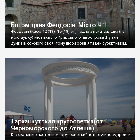
Богом дана Феодосія. Місто Ч.1
Феодосія (Кафа-12 (13) -15 (18) ст) - одне з найцікавіших (на
мою думку) міст всього Кримського півострова .Ну,але
думка в кожного своя, тому щоби розвіяти цей субєктивізм,
запрошую відвідати це
Тарханкутская кругосветка(от
Черноморского до Атлеша)
К сожалению настоящей "кругосветки" не получилось,пройти