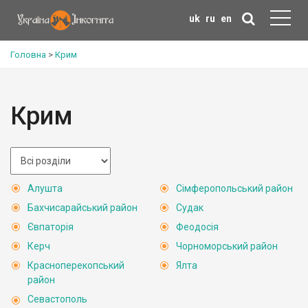
uk
ru
en
Головна
>
Крим
Крим
Алушта
Сімферопольський район
Бахчисарайський район
Судак
Євпаторія
Феодосія
Керч
Чорноморський район
Красноперекопський
Ялта
район
Севастополь