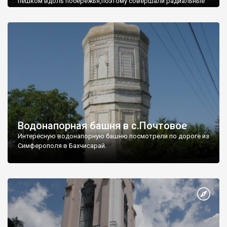
пешком вдоль побережья,поэтому совершали радиальные
вылазки из Оленевки.
Водонапорная башня в с.Почтовое
Интересную водонапорную башню посмотрели по дороге из
Симферополя в Бахчисарай.