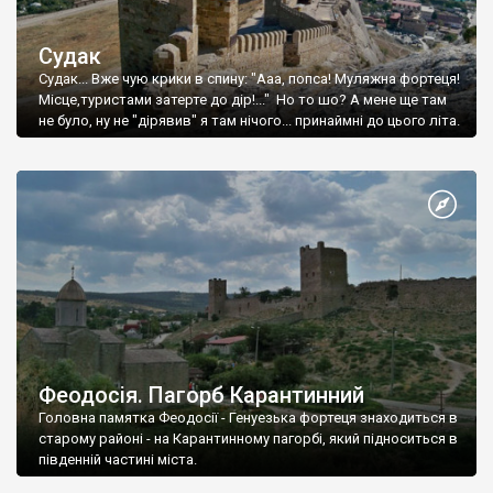
Судак
Судак... Вже чую крики в спину: "Ааа, попса! Муляжна фортеця!
Місце,туристами затерте до дір!..." Но то шо? А мене ще там
не було, ну не "дірявив" я там нічого... принаймні до цього літа.
Феодосія. Пагорб Карантинний
Головна памятка Феодосії - Генуезька фортеця знаходиться в
старому районі - на Карантинному пагорбі, який підноситься в
південній частині міста.