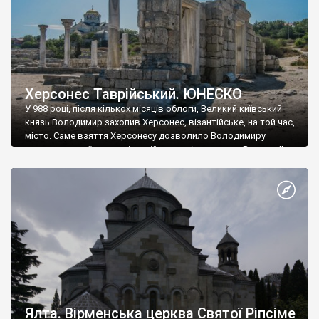
Херсонес Таврійський. ЮНЕСКО
У 988 році, після кількох місяців облоги, Великий київський
князь Володимир захопив Херсонес, візантійське, на той час,
місто. Саме взяття Херсонесу дозволило Володимиру
диктувати свої умови візантійському імператору Василю ІІ, та
одружитися з його дочкою Ганною. Цього ж року, в
Херсонесі Володимир-язичник, став Василем-християнином.
А потім було Хрещення Русі. На честь Херсонесу Таврійського
названо місто […]
Ялта. Вірменська церква Святої Ріпсіме