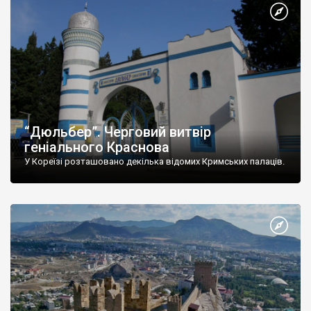
“Дюльбер”. Черговий витвір
геніального Краснова
У Кореїзі розташовано декілька відомих Кримських палаців.