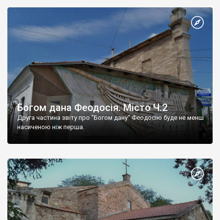
Богом дана Феодосія. Місто Ч.2
Друга частина звіту про "Богом дану" Феодосію буде не менш
насиченою ніж перша.