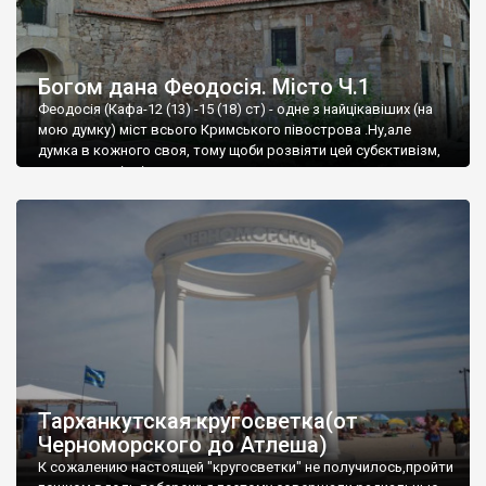
Богом дана Феодосія. Місто Ч.1
Феодосія (Кафа-12 (13) -15 (18) ст) - одне з найцікавіших (на
мою думку) міст всього Кримського півострова .Ну,але
думка в кожного своя, тому щоби розвіяти цей субєктивізм,
запрошую відвідати це
Тарханкутская кругосветка(от
Черноморского до Атлеша)
К сожалению настоящей "кругосветки" не получилось,пройти