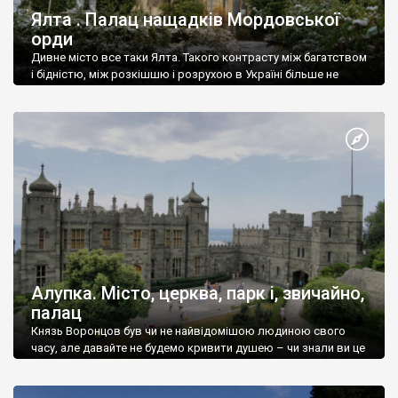
Ялта . Палац нащадків Мордовської
орди
Дивне місто все таки Ялта. Такого контрасту між багатством
і бідністю, між розкішшю і розрухою в Україні більше не
знайдеш.
Алупка. Місто, церква, парк і, звичайно,
палац
Князь Воронцов був чи не найвідомішою людиною свого
часу, але давайте не будемо кривити душею – чи знали ви це
прізвище до відвідин Алупки? Мабуть все таки ні.