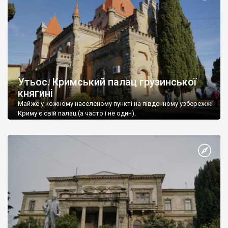
Утьос. Кримський палац грузинської
княгині
Майже у кожному населеному пункті на південному узбережжі
Криму є свій палац (а часто і не один).