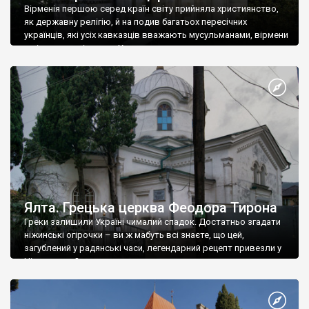
Вірменія першою серед країн світу прийняла християнство,
як державну релігію, й на подив багатьох пересічних
українців, які усіх кавказців вважають мусульманами, вірмени
є відданими вірянами Христа
Ялта. Грецька церква Феодора Тирона
Греки залишили Україні чималий спадок. Достатньо згадати
ніжинські огірочки – ви ж мабуть всі знаєте, що цей,
загублений у радянські часи, легендарний рецепт привезли у
Ніжин греки?