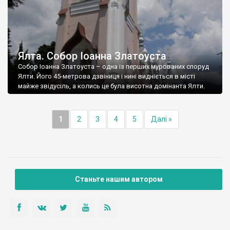
Ялта. Собор Іоанна Златоуста
Собор Іоанна Златоуста – одна із перших мурованих споруд
Ялти. Його 45-метрова дзвіниця і нині видніється в місті
майже звідусіль, а колись це була висотна домінанта Ялти.
1
2
3
4
5
Далі »
Станьте нашим автором