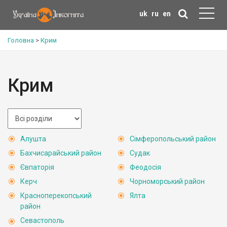
uk
ru
en
Головна
>
Крим
Крим
Алушта
Сімферопольський район
Бахчисарайський район
Судак
Євпаторія
Феодосія
Керч
Чорноморський район
Красноперекопський
Ялта
район
Севастополь