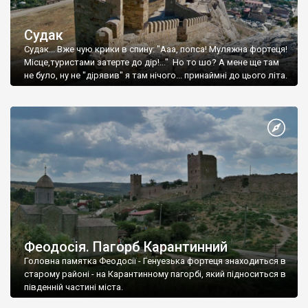
Судак
Судак... Вже чую крики в спину: "Ааа, попса! Муляжна фортеця!
Місце,туристами затерте до дір!..." Но то шо? А мене ще там
не було, ну не "дірявив" я там нічого... принаймні до цього літа.
Феодосія. Пагорб Карантинний
Головна памятка Феодосії - Генуезька фортеця знаходиться в
старому районі - на Карантинному пагорбі, який підноситься в
південній частині міста.