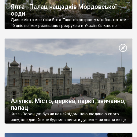
Ялта . Палац нащадків Мордовської
орди
Дивне місто все таки Ялта. Такого контрасту між багатством
і бідністю, між розкішшю і розрухою в Україні більше не
знайдеш.
Алупка. Місто, церква, парк і, звичайно,
палац
Князь Воронцов був чи не найвідомішою людиною свого
часу, але давайте не будемо кривити душею – чи знали ви це
прізвище до відвідин Алупки? Мабуть все таки ні.