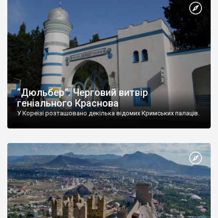
“Дюльбер”. Черговий витвір
геніального Краснова
У Кореїзі розташовано декілька відомих Кримських палаців.