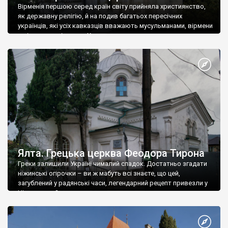
Вірменія першою серед країн світу прийняла християнство,
як державну релігію, й на подив багатьох пересічних
українців, які усіх кавказців вважають мусульманами, вірмени
є відданими вірянами Христа
Ялта. Грецька церква Феодора Тирона
Греки залишили Україні чималий спадок. Достатньо згадати
ніжинські огірочки – ви ж мабуть всі знаєте, що цей,
загублений у радянські часи, легендарний рецепт привезли у
Ніжин греки?