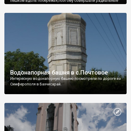
пешком вдоль побережья,поэтому совершали радиальные
вылазки из Оленевки.
Водонапорная башня в с.Почтовое
Интересную водонапорную башню посмотрели по дороге из
Симферополя в Бахчисарай.