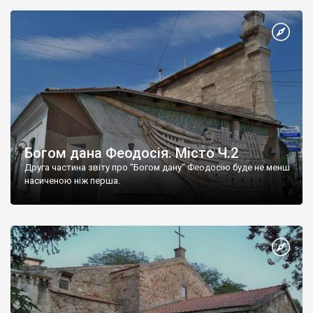
Богом дана Феодосія. Місто Ч.2
Друга частина звіту про "Богом дану" Феодосію буде не менш
насиченою ніж перша.