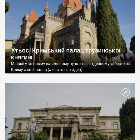
Утьос. Кримський палац грузинської
княгині
Майже у кожному населеному пункті на південному узбережжі
Криму є свій палац (а часто і не один).