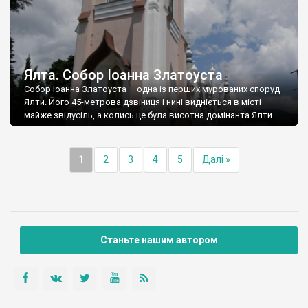
Ялта. Собор Іоанна Златоуста
Собор Іоанна Златоуста – одна із перших мурованих споруд
Ялти. Його 45-метрова дзвіниця і нині видніється в місті
майже звідусіль, а колись це була висотна домінанта Ялти.
1
2
3
4
5
Далі »
Станьте нашим автором