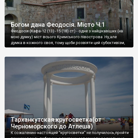
Богом дана Феодосія. Місто Ч.1
Феодосія (Кафа-12 (13) -15 (18) ст) - одне з найцікавіших (на
мою думку) міст всього Кримського півострова .Ну,але
думка в кожного своя, тому щоби розвіяти цей субєктивізм,
запрошую відвідати це
Тарханкутская кругосветка(от
Черноморского до Атлеша)
К сожалению настоящей "кругосветки" не получилось,пройти