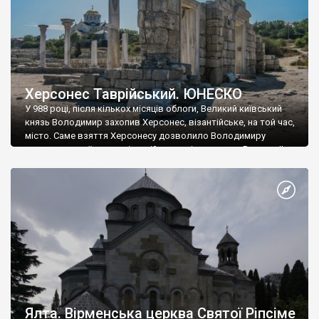
Херсонес Таврійський. ЮНЕСКО
У 988 році, після кількох місяців облоги, Великий київський
князь Володимир захопив Херсонес, візантійське, на той час,
місто. Саме взяття Херсонесу дозволило Володимиру
диктувати свої умови візантійському імператору Василю ІІ, та
одружитися з його дочкою Ганною. Цього ж року, в
Херсонесі Володимир-язичник, став Василем-християнином.
А потім було Хрещення Русі. На честь Херсонесу Таврійського
названо місто […]
Ялта. Вірменська церква Святої Ріпсіме