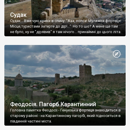
Судак
Судак... Вже чую крики в спину: "Ааа, попса! Муляжна фортеця!
Місце,туристами затерте до дір!..." Но то шо? А мене ще там
не було, ну не "дірявив" я там нічого... принаймні до цього літа.
Феодосія. Пагорб Карантинний
Головна памятка Феодосії - Генуезька фортеця знаходиться в
старому районі - на Карантинному пагорбі, який підноситься в
південній частині міста.