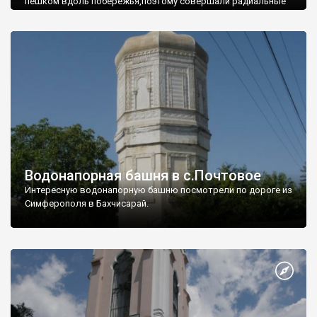
пешком вдоль побережья,поэтому совершали радиальные
вылазки из Оленевки.
Водонапорная башня в с.Почтовое
Интересную водонапорную башню посмотрели по дороге из
Симферополя в Бахчисарай.