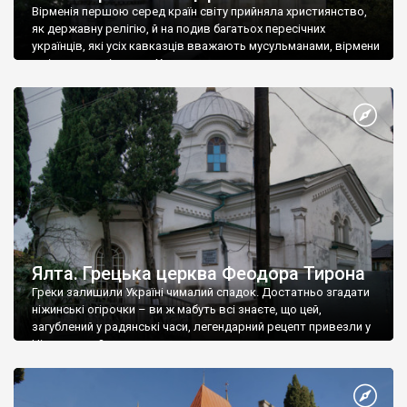
Вірменія першою серед країн світу прийняла християнство,
як державну релігію, й на подив багатьох пересічних
українців, які усіх кавказців вважають мусульманами, вірмени
є відданими вірянами Христа
Ялта. Грецька церква Феодора Тирона
Греки залишили Україні чималий спадок. Достатньо згадати
ніжинські огірочки – ви ж мабуть всі знаєте, що цей,
загублений у радянські часи, легендарний рецепт привезли у
Ніжин греки?