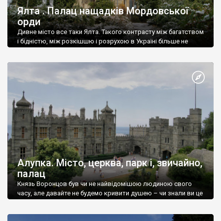
Ялта . Палац нащадків Мордовської
орди
Дивне місто все таки Ялта. Такого контрасту між багатством
і бідністю, між розкішшю і розрухою в Україні більше не
знайдеш.
Алупка. Місто, церква, парк і, звичайно,
палац
Князь Воронцов був чи не найвідомішою людиною свого
часу, але давайте не будемо кривити душею – чи знали ви це
прізвище до відвідин Алупки? Мабуть все таки ні.