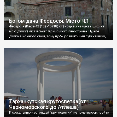
Богом дана Феодосія. Місто Ч.1
Феодосія (Кафа-12 (13) -15 (18) ст) - одне з найцікавіших (на
мою думку) міст всього Кримського півострова .Ну,але
думка в кожного своя, тому щоби розвіяти цей субєктивізм,
запрошую відвідати це
Тарханкутская кругосветка(от
Черноморского до Атлеша)
К сожалению настоящей "кругосветки" не получилось,пройти