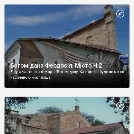
Богом дана Феодосія. Місто Ч.2
Друга частина звіту про "Богом дану" Феодосію буде не менш
насиченою ніж перша.