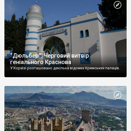
“Дюльбер”. Черговий витвір
геніального Краснова
У Кореїзі розташовано декілька відомих Кримських палаців.