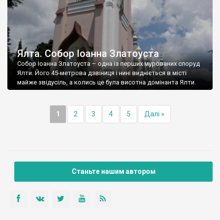
Ялта. Собор Іоанна Златоуста
Собор Іоанна Златоуста – одна із перших мурованих споруд
Ялти. Його 45-метрова дзвіниця і нині видніється в місті
майже звідусіль, а колись це була висотна домінанта Ялти.
1
2
3
4
5
Далі »
Станьте нашим автором