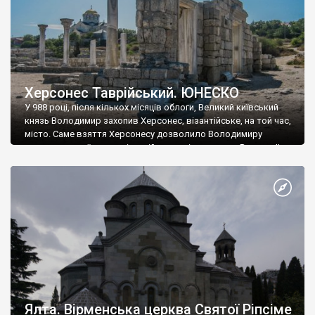
Херсонес Таврійський. ЮНЕСКО
У 988 році, після кількох місяців облоги, Великий київський
князь Володимир захопив Херсонес, візантійське, на той час,
місто. Саме взяття Херсонесу дозволило Володимиру
диктувати свої умови візантійському імператору Василю ІІ, та
одружитися з його дочкою Ганною. Цього ж року, в
Херсонесі Володимир-язичник, став Василем-християнином.
А потім було Хрещення Русі. На честь Херсонесу Таврійського
названо місто […]
Ялта. Вірменська церква Святої Ріпсіме