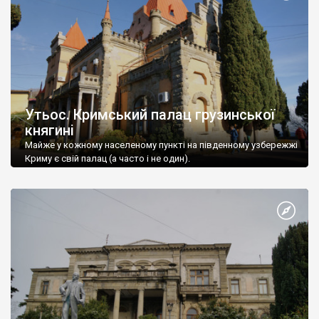
Утьос. Кримський палац грузинської
княгині
Майже у кожному населеному пункті на південному узбережжі
Криму є свій палац (а часто і не один).