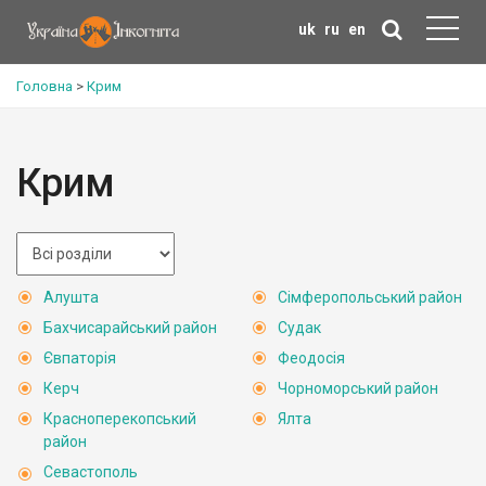
uk
ru
en
Головна
>
Крим
Крим
Алушта
Сімферопольський район
Бахчисарайський район
Судак
Євпаторія
Феодосія
Керч
Чорноморський район
Красноперекопський
Ялта
район
Севастополь