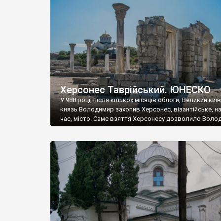
музею «Новгородський музей-заповідник» сотні арт
візантійської доби. Раритети викрадені з фондів об’
культурної спадщини ЮНЕСКО «Херсонеса Таврійсько
Офіційно – на виставку «Золото Візантії», але експер
влада в Україні вважають це лише […]
Херсонес Таврійський. ЮНЕСКО
У 988 році, після кількох місяців облоги, Великий киї
князь Володимир захопив Херсонес, візантійське, на
час, місто. Саме взяття Херсонесу дозволило Воло
диктувати свої умови візантійському імператору Вас
та одружитися з його дочкою Ганною. Цього ж року,
Херсонесі Володимир-язичник, став Василем-
християнином. А потім було Хрещення Русі. На честь
Херсонесу Таврійського названо місто […]