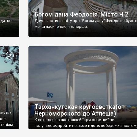
Богом дана Феодосія. Місто Ч.2
одиться
Друга частина звіту про "Богом дану" Феодосію буде 
менш насиченою ніж перша.
Тарханкутская кругосветка(от
Черноморского до Атлеша)
ших (на
але
К сожалению настоящей "кругосветки" не
тивізм,
получилось,пройти пешком вдоль побережья,поэтом
совершали радиальные вылазки из Оленевки.