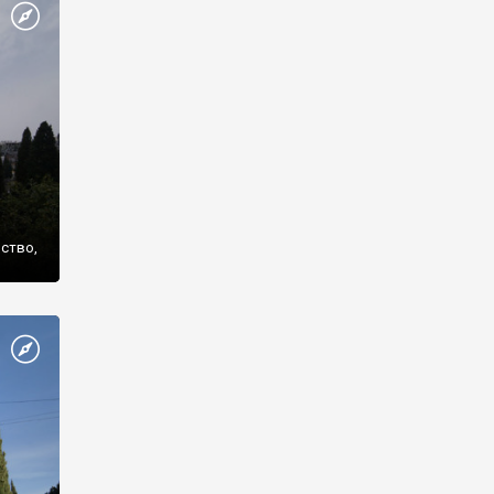
же
нство,