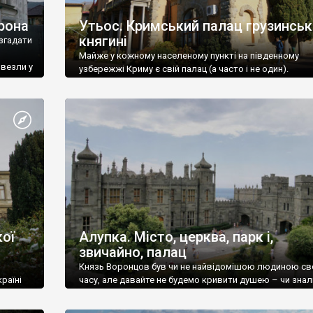
рона
Утьос. Кримський палац грузинськ
княгині
згадати
Майже у кожному населеному пункті на південному
ивезли у
узбережжі Криму є свій палац (а часто і не один).
ої
Алупка. Місто, церква, парк і,
звичайно, палац
Князь Воронцов був чи не найвідомішою людиною св
раїні
часу, але давайте не будемо кривити душею – чи знал
це прізвище до відвідин Алупки? Мабуть все таки ні.