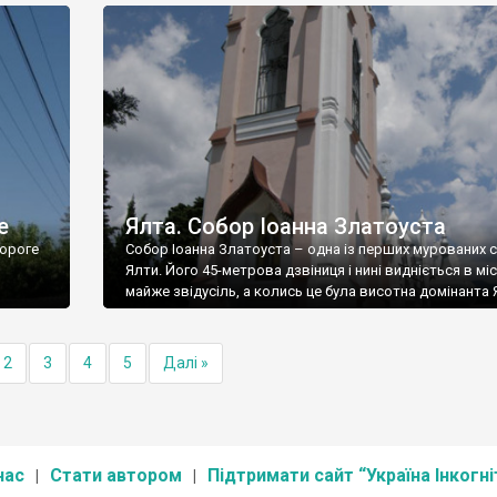
е
Ялта. Собор Іоанна Златоуста
ороге
Собор Іоанна Златоуста – одна із перших мурованих 
Ялти. Його 45-метрова дзвіниця і нині видніється в міс
майже звідусіль, а колись це була висотна домінанта 
2
3
4
5
Далі »
нас
Стати автором
Підтримати сайт “Україна Інкогні