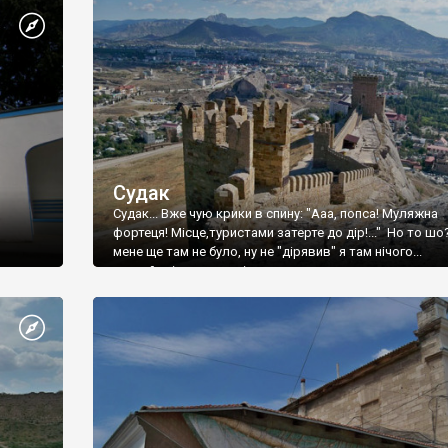
Судак
Судак... Вже чую крики в спину: "Ааа, попса! Муляжна
фортеця! Місце,туристами затерте до дір!..." Но то шо
мене ще там не було, ну не "дірявив" я там нічого...
принаймні до цього літа.