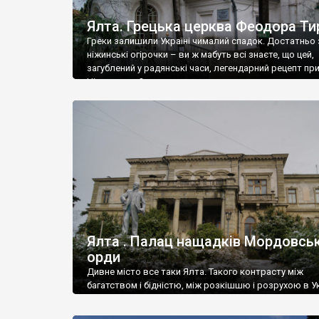
Ялта. Грецька церква Феодора Ти
Греки залишили Україні чималий спадок. Достатньо 
ніжинські огірочки – ви ж мабуть всі знаєте, що цей,
загублений у радянські часи, легендарний рецепт пр
Ніжин греки?
Ялта . Палац нащадків Мордовськ
орди
Дивне місто все таки Ялта. Такого контрасту між
багатством і бідністю, між розкішшю і розрухою в Ук
більше не знайдеш.