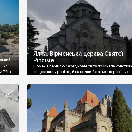
ефактів
називаються «повстяками» (postaki)…” “Вино. Крим
єкту
виробляє відмінне вино і його вдосталь: воно все ду
го».
легке біле і дуже […]
ти та
Ялта. Вірменська церква Святої
Ріпсіме
вський
 той
Вірменія першою серед країн світу прийняла христия
димиру
як державну релігію, й на подив багатьох пересічних
илю ІІ,
українців, які усіх кавказців вважають мусульманами,
 в
вірмени є відданими вірянами Христа