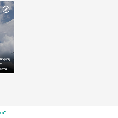
споруд
ті
Ялти.
та”