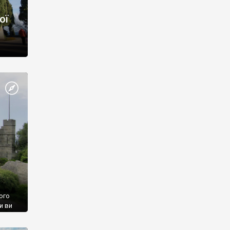
ої
ого
и ви