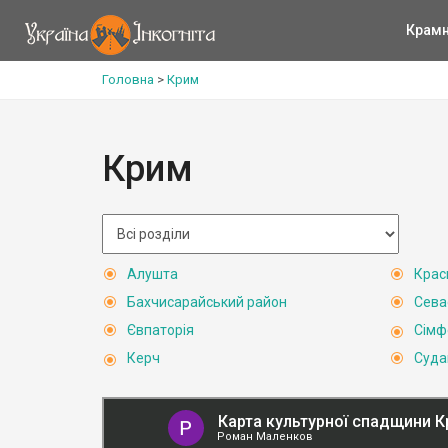
Крам
Головна
>
Крим
Крим
Алушта
Крас
Бахчисарайський район
Сева
Євпаторія
Сімф
Керч
Суда