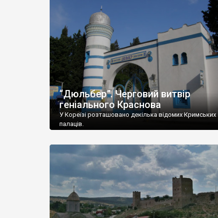
“Дюльбер”. Черговий витвір
геніального Краснова
У Кореїзі розташовано декілька відомих Кримських
палаців.