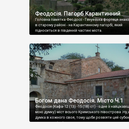
Феодосія. Пагорб Карантинний
Головна памятка Феодосії - Генуезька фортеця знах
в старому районі - на Карантинному пагорбі, який
підноситься в південній частині міста.
Богом дана Феодосія. Місто Ч.1
Феодосія (Кафа-12 (13) -15 (18) ст) - одне з найцікаві
мою думку) міст всього Кримського півострова .Ну,
думка в кожного своя, тому щоби розвіяти цей субєк
запрошую відвідати це