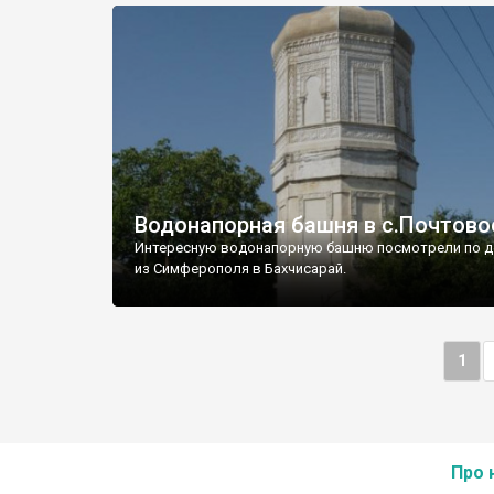
Водонапорная башня в с.Почтово
Интересную водонапорную башню посмотрели по д
из Симферополя в Бахчисарай.
1
Про 