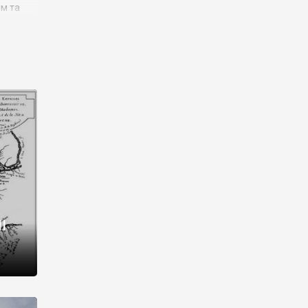
им та
ора і
є
го типу,
ей-
рний
ста:
 райони
від 2
I
і,
рукти,
 котрі