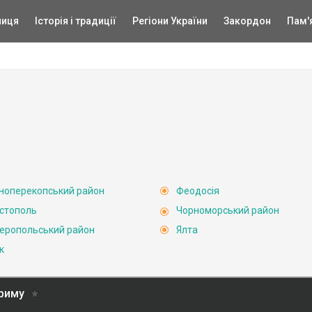
ниця
Історія і традиції
Регіони України
Закордон
Пам'
ноперекопський район
Феодосія
стополь
Чорноморський район
еропольський район
Ялта
к