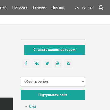
ятки
Природа
Галереї
Про нас
uk
ru
en
Станьте нашим автором
Підтримати сайт
Вхід