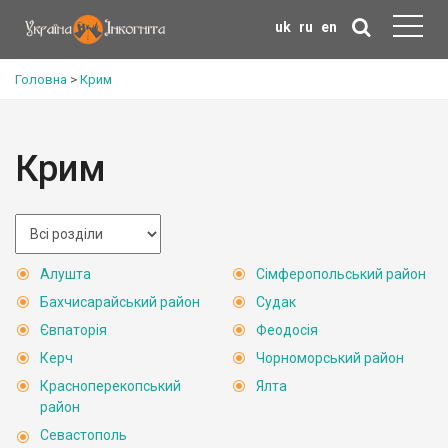
uk
ru
en
Головна
>
Крим
Крим
Алушта
Сімферопольський район
Бахчисарайський район
Судак
Євпаторія
Феодосія
Керч
Чорноморський район
Красноперекопський
Ялта
район
Севастополь