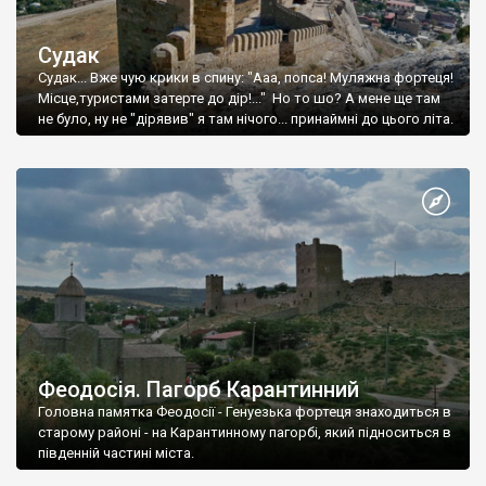
Судак
Судак... Вже чую крики в спину: "Ааа, попса! Муляжна фортеця!
Місце,туристами затерте до дір!..." Но то шо? А мене ще там
не було, ну не "дірявив" я там нічого... принаймні до цього літа.
Феодосія. Пагорб Карантинний
Головна памятка Феодосії - Генуезька фортеця знаходиться в
старому районі - на Карантинному пагорбі, який підноситься в
південній частині міста.