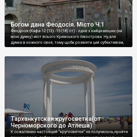
Богом дана Феодосія. Місто Ч.1
Феодосія (Кафа-12 (13) -15 (18) ст) - одне з найцікавіших (на
мою думку) міст всього Кримського півострова .Ну,але
думка в кожного своя, тому щоби розвіяти цей субєктивізм,
запрошую відвідати це
Тарханкутская кругосветка(от
Черноморского до Атлеша)
К сожалению настоящей "кругосветки" не получилось,пройти