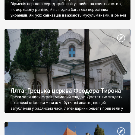
Вірменія першою серед країн світу прийняла християнство,
як державну релігію, й на подив багатьох пересічних
українців, які усіх кавказців вважають мусульманами, вірмени
є відданими вірянами Христа
Ялта. Грецька церква Феодора Тирона
Греки залишили Україні чималий спадок. Достатньо згадати
ніжинські огірочки – ви ж мабуть всі знаєте, що цей,
загублений у радянські часи, легендарний рецепт привезли у
Ніжин греки?