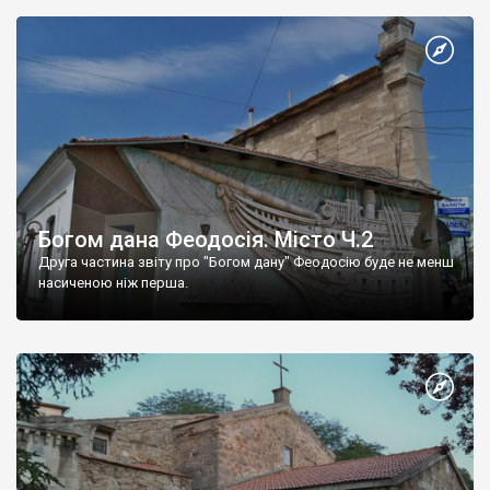
Богом дана Феодосія. Місто Ч.2
Друга частина звіту про "Богом дану" Феодосію буде не менш
насиченою ніж перша.