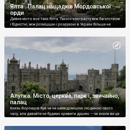
Ялта . Палац нащадків Мордовської
орди
Дивне місто все таки Ялта. Такого контрасту між багатством
і бідністю, між розкішшю і розрухою в Україні більше не
знайдеш.
Алупка. Місто, церква, парк і, звичайно,
палац
Князь Воронцов був чи не найвідомішою людиною свого
часу, але давайте не будемо кривити душею – чи знали ви це
прізвище до відвідин Алупки? Мабуть все таки ні.