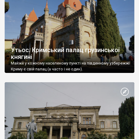
Утьос. Кримський палац грузинської
княгині
Майже у кожному населеному пункті на південному узбережжі
Криму є свій палац (а часто і не один).