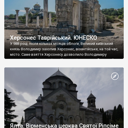
Херсонес Таврійський. ЮНЕСКО
У 988 році, після кількох місяців облоги, Великий київський
князь Володимир захопив Херсонес, візантійське, на той час,
місто. Саме взяття Херсонесу дозволило Володимиру
диктувати свої умови візантійському імператору Василю ІІ, та
одружитися з його дочкою Ганною. Цього ж року, в
Херсонесі Володимир-язичник, став Василем-християнином.
А потім було Хрещення Русі. На честь Херсонесу Таврійського
названо місто […]
Ялта. Вірменська церква Святої Ріпсіме