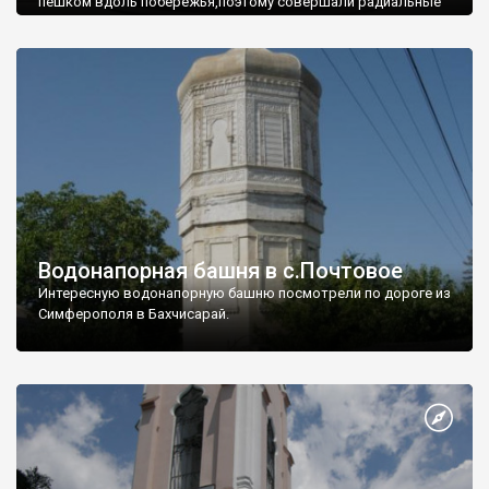
пешком вдоль побережья,поэтому совершали радиальные
вылазки из Оленевки.
Водонапорная башня в с.Почтовое
Интересную водонапорную башню посмотрели по дороге из
Симферополя в Бахчисарай.