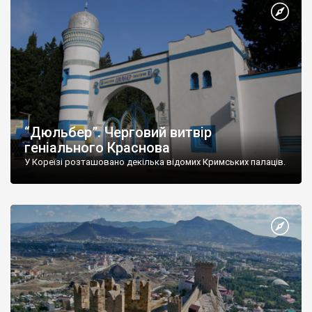
“Дюльбер”. Черговий витвір
геніального Краснова
У Кореїзі розташовано декілька відомих Кримських палаців.