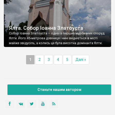
Ялта. Собор Іоанна Златоуста
Собор Іоанна Златоуста – одна із перших мурованих споруд
Ялти. Його 45-метрова дзвіниця і нині видніється в місті
майже звідусіль, а колись це була висотна домінанта Ялти.
1
2
3
4
5
Далі »
Станьте нашим автором