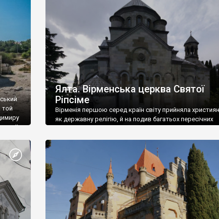
ефактів
називаються «повстяками» (postaki)…” “Вино. Крим
єкту
виробляє відмінне вино і його вдосталь: воно все ду
го».
легке біле і дуже […]
ти та
Ялта. Вірменська церква Святої
Ріпсіме
вський
 той
Вірменія першою серед країн світу прийняла христия
димиру
як державну релігію, й на подив багатьох пересічних
илю ІІ,
українців, які усіх кавказців вважають мусульманами,
 в
вірмени є відданими вірянами Христа