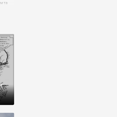
им та
ора і
є
го типу,
ей-
рний
ста:
 райони
від 2
I
і,
рукти,
 котрі