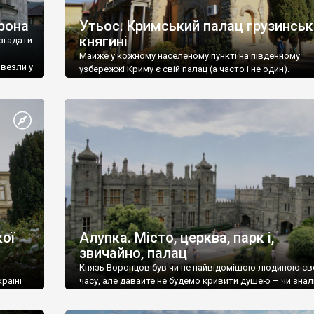
рона
Утьос. Кримський палац грузинськ
княгині
згадати
Майже у кожному населеному пункті на південному
ивезли у
узбережжі Криму є свій палац (а часто і не один).
ої
Алупка. Місто, церква, парк і,
звичайно, палац
Князь Воронцов був чи не найвідомішою людиною св
раїні
часу, але давайте не будемо кривити душею – чи знал
це прізвище до відвідин Алупки? Мабуть все таки ні.