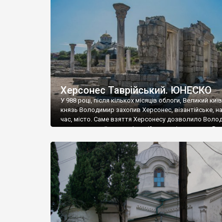
музею «Новгородський музей-заповідник» сотні арт
візантійської доби. Раритети викрадені з фондів об’
культурної спадщини ЮНЕСКО «Херсонеса Таврійсько
Офіційно – на виставку «Золото Візантії», але експер
влада в Україні вважають це лише […]
Херсонес Таврійський. ЮНЕСКО
У 988 році, після кількох місяців облоги, Великий киї
князь Володимир захопив Херсонес, візантійське, на
час, місто. Саме взяття Херсонесу дозволило Воло
диктувати свої умови візантійському імператору Вас
та одружитися з його дочкою Ганною. Цього ж року,
Херсонесі Володимир-язичник, став Василем-
християнином. А потім було Хрещення Русі. На честь
Херсонесу Таврійського названо місто […]