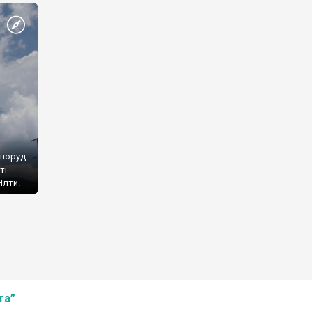
споруд
ті
Ялти.
та”