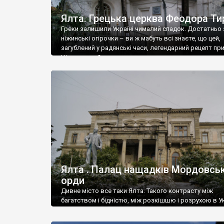
Ялта. Грецька церква Феодора Ти
Греки залишили Україні чималий спадок. Достатньо 
ніжинські огірочки – ви ж мабуть всі знаєте, що цей,
загублений у радянські часи, легендарний рецепт пр
Ніжин греки?
Ялта . Палац нащадків Мордовськ
орди
Дивне місто все таки Ялта. Такого контрасту між
багатством і бідністю, між розкішшю і розрухою в Ук
більше не знайдеш.