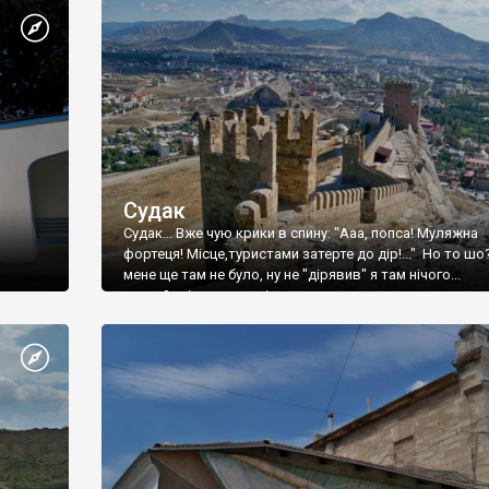
Судак
Судак... Вже чую крики в спину: "Ааа, попса! Муляжна
фортеця! Місце,туристами затерте до дір!..." Но то шо
мене ще там не було, ну не "дірявив" я там нічого...
принаймні до цього літа.