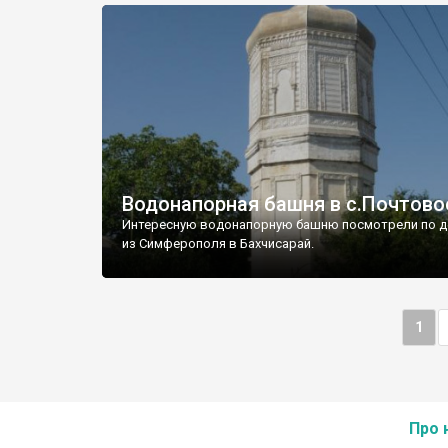
Водонапорная башня в с.Почтово
Интересную водонапорную башню посмотрели по д
из Симферополя в Бахчисарай.
1
Про 