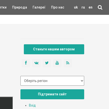
ятки
Природа
Галереї
Про нас
uk
ru
en
Станьте нашим автором
Підтримати сайт
Вхід