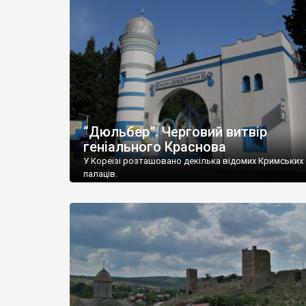
“Дюльбер”. Черговий витвір
геніального Краснова
У Кореїзі розташовано декілька відомих Кримських
палаців.