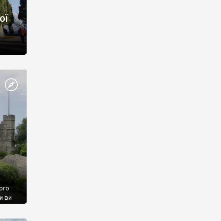
ої
ого
и ви