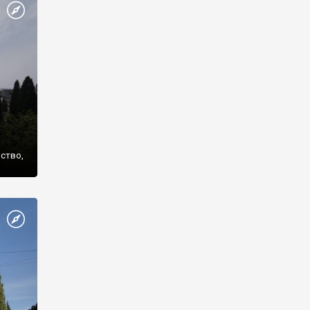
же
нство,