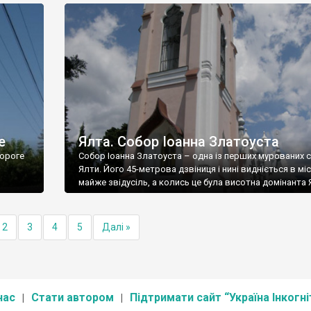
е
Ялта. Собор Іоанна Златоуста
ороге
Собор Іоанна Златоуста – одна із перших мурованих 
Ялти. Його 45-метрова дзвіниця і нині видніється в міс
майже звідусіль, а колись це була висотна домінанта 
2
3
4
5
Далі »
нас
Стати автором
Підтримати сайт “Україна Інкогні