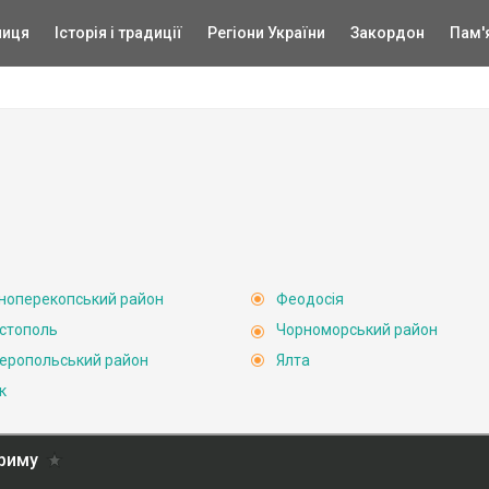
ниця
Історія і традиції
Регіони України
Закордон
Пам'
ноперекопський район
Феодосія
стополь
Чорноморський район
еропольський район
Ялта
к