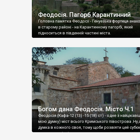
Феодосія. Пагорб Карантинний
Головна памятка Феодосії - Генуезька фортеця знах
в старому районі - на Карантинному пагорбі, який
підноситься в південній частині міста.
Богом дана Феодосія. Місто Ч.1
Феодосія (Кафа-12 (13) -15 (18) ст) - одне з найцікаві
мою думку) міст всього Кримського півострова .Ну,
думка в кожного своя, тому щоби розвіяти цей субєк
запрошую відвідати це