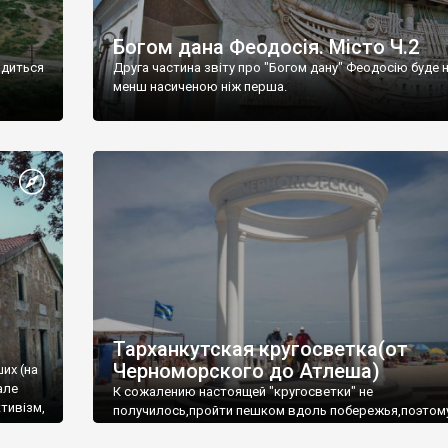
Богом дана Феодосія. Місто Ч.2
одиться
Друга частина звіту про "Богом дану" Феодосію буде 
менш насиченою ніж перша.
Тарханкутская кругосветка(от
Черноморского до Атлеша)
ших (на
але
К сожалению настоящей "кругосветки" не
тивізм,
получилось,пройти пешком вдоль побережья,поэтом
совершали радиальные вылазки из Оленевки.