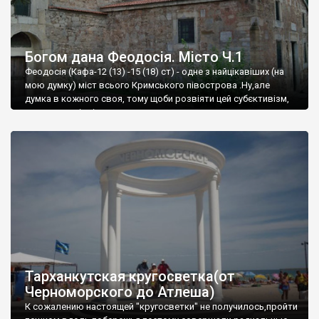
Богом дана Феодосія. Місто Ч.1
Феодосія (Кафа-12 (13) -15 (18) ст) - одне з найцікавіших (на
мою думку) міст всього Кримського півострова .Ну,але
думка в кожного своя, тому щоби розвіяти цей субєктивізм,
запрошую відвідати це
Тарханкутская кругосветка(от
Черноморского до Атлеша)
К сожалению настоящей "кругосветки" не получилось,пройти