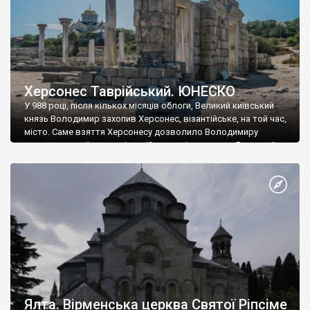
Херсонес Таврійський. ЮНЕСКО
У 988 році, після кількох місяців облоги, Великий київський
князь Володимир захопив Херсонес, візантійське, на той час,
місто. Саме взяття Херсонесу дозволило Володимиру
диктувати свої умови візантійському імператору Василю ІІ, та
одружитися з його дочкою Ганною. Цього ж року, в
Херсонесі Володимир-язичник, став Василем-християнином.
А потім було Хрещення Русі. На честь Херсонесу Таврійського
названо місто […]
Ялта. Вірменська церква Святої Ріпсіме