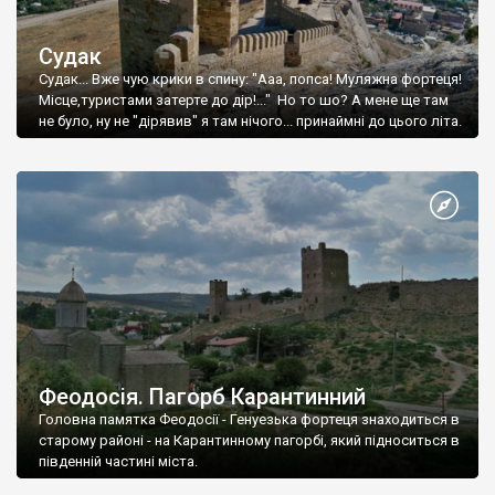
Судак
Судак... Вже чую крики в спину: "Ааа, попса! Муляжна фортеця!
Місце,туристами затерте до дір!..." Но то шо? А мене ще там
не було, ну не "дірявив" я там нічого... принаймні до цього літа.
Феодосія. Пагорб Карантинний
Головна памятка Феодосії - Генуезька фортеця знаходиться в
старому районі - на Карантинному пагорбі, який підноситься в
південній частині міста.