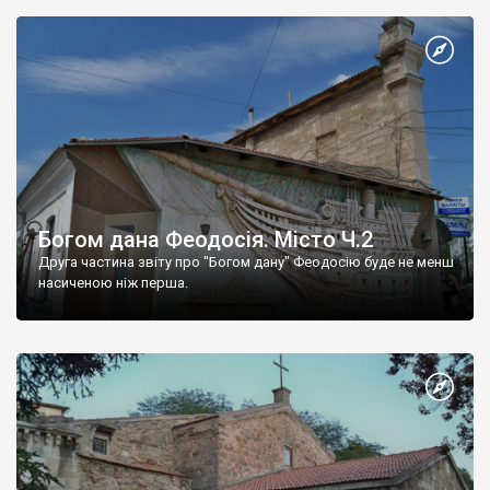
Богом дана Феодосія. Місто Ч.2
Друга частина звіту про "Богом дану" Феодосію буде не менш
насиченою ніж перша.