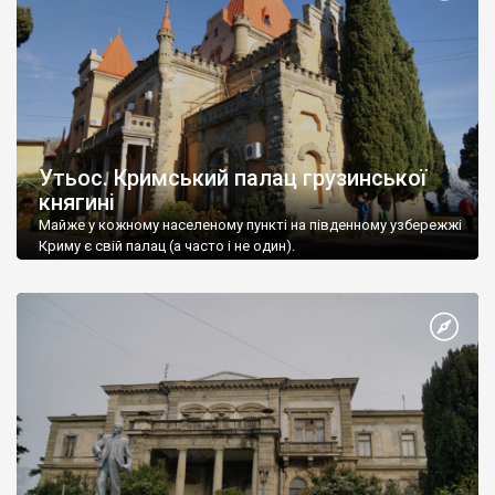
Утьос. Кримський палац грузинської
княгині
Майже у кожному населеному пункті на південному узбережжі
Криму є свій палац (а часто і не один).