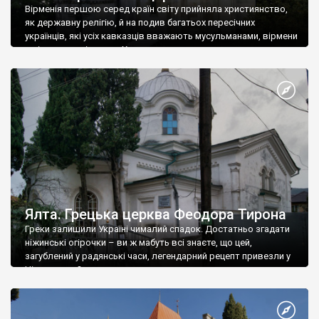
Вірменія першою серед країн світу прийняла християнство,
як державну релігію, й на подив багатьох пересічних
українців, які усіх кавказців вважають мусульманами, вірмени
є відданими вірянами Христа
Ялта. Грецька церква Феодора Тирона
Греки залишили Україні чималий спадок. Достатньо згадати
ніжинські огірочки – ви ж мабуть всі знаєте, що цей,
загублений у радянські часи, легендарний рецепт привезли у
Ніжин греки?