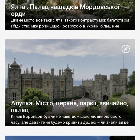
Ялта . Палац нащадків Мордовської
орди
Дивне місто все таки Ялта. Такого контрасту між багатством
і бідністю, між розкішшю і розрухою в Україні більше не
знайдеш.
Алупка. Місто, церква, парк і, звичайно,
палац
Князь Воронцов був чи не найвідомішою людиною свого
часу, але давайте не будемо кривити душею – чи знали ви це
прізвище до відвідин Алупки? Мабуть все таки ні.