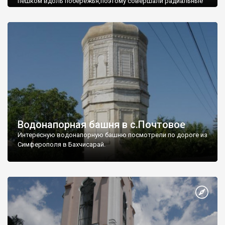
пешком вдоль побережья,поэтому совершали радиальные
вылазки из Оленевки.
Водонапорная башня в с.Почтовое
Интересную водонапорную башню посмотрели по дороге из
Симферополя в Бахчисарай.