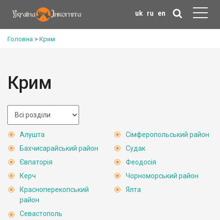
uk
ru
en
Головна
>
Крим
Крим
Алушта
Сімферопольський район
Бахчисарайський район
Судак
Євпаторія
Феодосія
Керч
Чорноморський район
Красноперекопський
Ялта
район
Севастополь