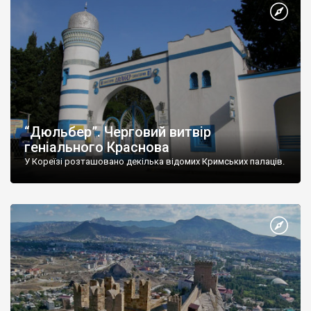
“Дюльбер”. Черговий витвір
геніального Краснова
У Кореїзі розташовано декілька відомих Кримських палаців.