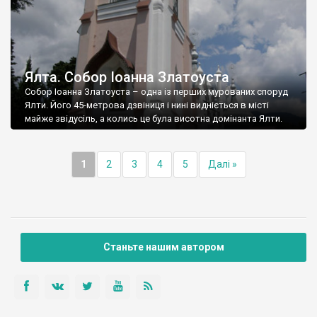
Ялта. Собор Іоанна Златоуста
Собор Іоанна Златоуста – одна із перших мурованих споруд
Ялти. Його 45-метрова дзвіниця і нині видніється в місті
майже звідусіль, а колись це була висотна домінанта Ялти.
1
2
3
4
5
Далі »
Станьте нашим автором