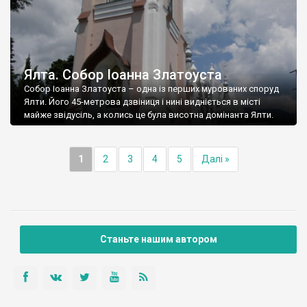
Ялта. Собор Іоанна Златоуста
Собор Іоанна Златоуста – одна із перших мурованих споруд
Ялти. Його 45-метрова дзвіниця і нині видніється в місті
майже звідусіль, а колись це була висотна домінанта Ялти.
1
2
3
4
5
Далі »
Станьте нашим автором