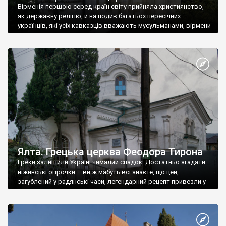
Вірменія першою серед країн світу прийняла християнство,
як державну релігію, й на подив багатьох пересічних
українців, які усіх кавказців вважають мусульманами, вірмени
є відданими вірянами Христа
Ялта. Грецька церква Феодора Тирона
Греки залишили Україні чималий спадок. Достатньо згадати
ніжинські огірочки – ви ж мабуть всі знаєте, що цей,
загублений у радянські часи, легендарний рецепт привезли у
Ніжин греки?