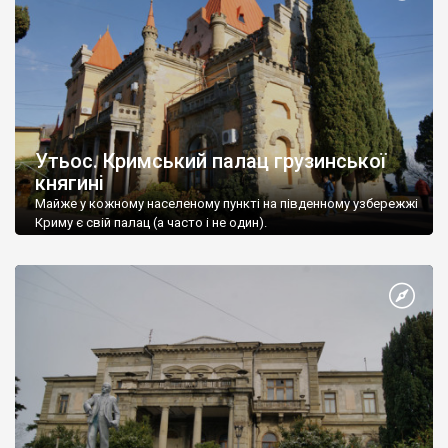
Утьос. Кримський палац грузинської
княгині
Майже у кожному населеному пункті на південному узбережжі
Криму є свій палац (а часто і не один).