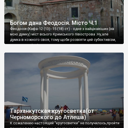
Богом дана Феодосія. Місто Ч.1
Феодосія (Кафа-12 (13) -15 (18) ст) - одне з найцікавіших (на
мою думку) міст всього Кримського півострова .Ну,але
думка в кожного своя, тому щоби розвіяти цей субєктивізм,
запрошую відвідати це
Тарханкутская кругосветка(от
Черноморского до Атлеша)
К сожалению настоящей "кругосветки" не получилось,пройти