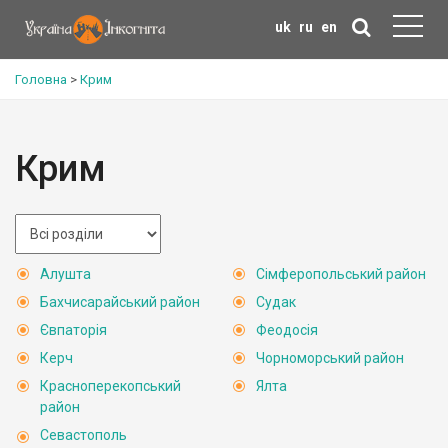
uk
ru
en
Головна
>
Крим
Крим
Алушта
Сімферопольський район
Бахчисарайський район
Судак
Євпаторія
Феодосія
Керч
Чорноморський район
Красноперекопський
Ялта
район
Севастополь