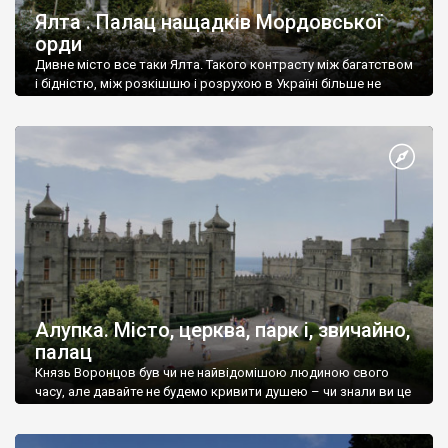
Ялта . Палац нащадків Мордовської
орди
Дивне місто все таки Ялта. Такого контрасту між багатством
і бідністю, між розкішшю і розрухою в Україні більше не
знайдеш.
Алупка. Місто, церква, парк і, звичайно,
палац
Князь Воронцов був чи не найвідомішою людиною свого
часу, але давайте не будемо кривити душею – чи знали ви це
прізвище до відвідин Алупки? Мабуть все таки ні.