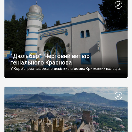
“Дюльбер”. Черговий витвір
геніального Краснова
У Кореїзі розташовано декілька відомих Кримських палаців.