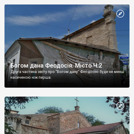
Богом дана Феодосія. Місто Ч.2
Друга частина звіту про "Богом дану" Феодосію буде не менш
насиченою ніж перша.