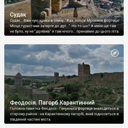
Судак
Судак... Вже чую крики в спину: "Ааа, попса! Муляжна фортеця!
Місце,туристами затерте до дір!..." Но то шо? А мене ще там
не було, ну не "дірявив" я там нічого... принаймні до цього літа.
Феодосія. Пагорб Карантинний
Головна памятка Феодосії - Генуезька фортеця знаходиться в
старому районі - на Карантинному пагорбі, який підноситься в
південній частині міста.