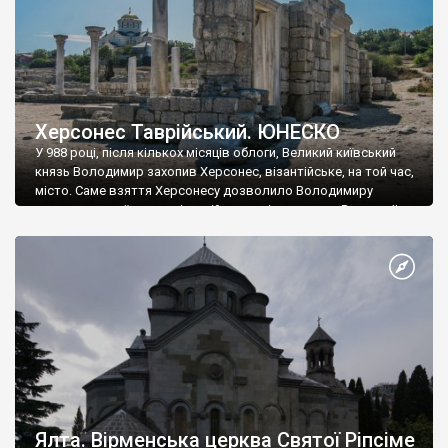
Херсонес Таврійський. ЮНЕСКО
У 988 році, після кількох місяців облоги, Великий київський
князь Володимир захопив Херсонес, візантійське, на той час,
місто. Саме взяття Херсонесу дозволило Володимиру
диктувати свої умови візантійському імператору Василю ІІ, та
одружитися з його дочкою Ганною. Цього ж року, в
Херсонесі Володимир-язичник, став Василем-християнином.
А потім було Хрещення Русі. На честь Херсонесу Таврійського
названо місто […]
Ялта. Вірменська церква Святої Ріпсіме