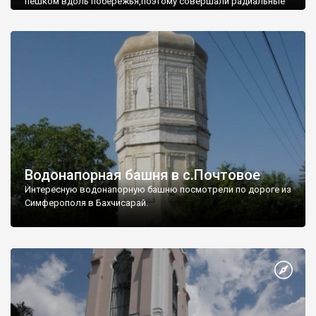
пешком вдоль побережья,поэтому совершали радиальные
вылазки из Оленевки.
Водонапорная башня в с.Почтовое
Интересную водонапорную башню посмотрели по дороге из
Симферополя в Бахчисарай.