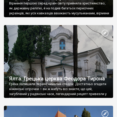
Вірменія першою серед країн світу прийняла християнство,
як державну релігію, й на подив багатьох пересічних
українців, які усіх кавказців вважають мусульманами, вірмени
є відданими вірянами Христа
Ялта. Грецька церква Феодора Тирона
Греки залишили Україні чималий спадок. Достатньо згадати
ніжинські огірочки – ви ж мабуть всі знаєте, що цей,
загублений у радянські часи, легендарний рецепт привезли у
Ніжин греки?