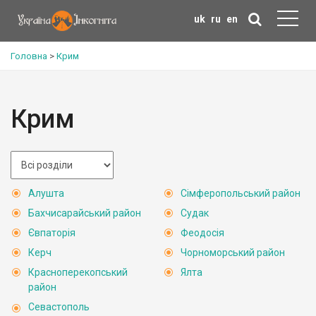
uk
ru
en
Головна
>
Крим
Крим
Алушта
Сімферопольський район
Бахчисарайський район
Судак
Євпаторія
Феодосія
Керч
Чорноморський район
Красноперекопський
Ялта
район
Севастополь