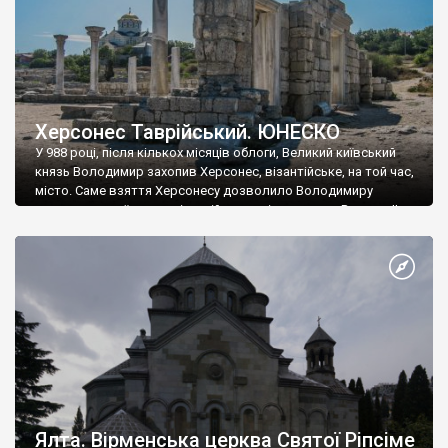
Херсонес Таврійський. ЮНЕСКО
У 988 році, після кількох місяців облоги, Великий київський
князь Володимир захопив Херсонес, візантійське, на той час,
місто. Саме взяття Херсонесу дозволило Володимиру
диктувати свої умови візантійському імператору Василю ІІ, та
одружитися з його дочкою Ганною. Цього ж року, в
Херсонесі Володимир-язичник, став Василем-християнином.
А потім було Хрещення Русі. На честь Херсонесу Таврійського
названо місто […]
Ялта. Вірменська церква Святої Ріпсіме