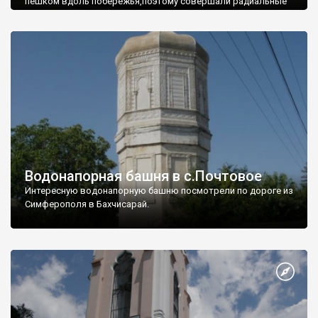
пешком вдоль побережья,поэтому совершали радиальные
вылазки из Оленевки.
Водонапорная башня в с.Почтовое
Интересную водонапорную башню посмотрели по дороге из
Симферополя в Бахчисарай.