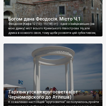
Богом дана Феодосія. Місто Ч.1
Феодосія (Кафа-12 (13) -15 (18) ст) - одне з найцікавіших (на
мою думку) міст всього Кримського півострова .Ну,але
думка в кожного своя, тому щоби розвіяти цей субєктивізм,
запрошую відвідати це
Тарханкутская кругосветка(от
Черноморского до Атлеша)
К сожалению настоящей "кругосветки" не получилось,пройти