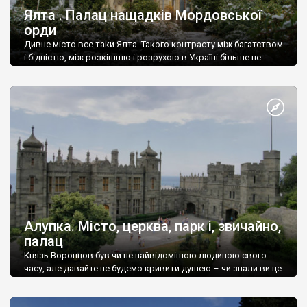
Ялта . Палац нащадків Мордовської
орди
Дивне місто все таки Ялта. Такого контрасту між багатством
і бідністю, між розкішшю і розрухою в Україні більше не
знайдеш.
Алупка. Місто, церква, парк і, звичайно,
палац
Князь Воронцов був чи не найвідомішою людиною свого
часу, але давайте не будемо кривити душею – чи знали ви це
прізвище до відвідин Алупки? Мабуть все таки ні.