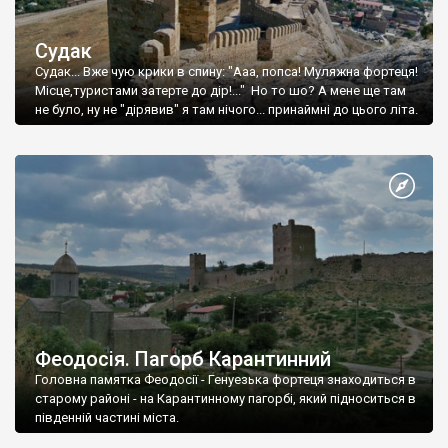
Судак
Судак... Вже чую крики в спину: "Ааа, попса! Муляжна фортеця!
Місце,туристами затерте до дір!..." Но то шо? А мене ще там
не було, ну не "дірявив" я там нічого... принаймні до цього літа.
Феодосія. Пагорб Карантинний
Головна памятка Феодосії - Генуезька фортеця знаходиться в
старому районі - на Карантинному пагорбі, який підноситься в
південній частині міста.