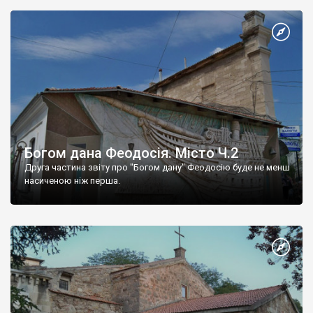
Богом дана Феодосія. Місто Ч.2
Друга частина звіту про "Богом дану" Феодосію буде не менш
насиченою ніж перша.