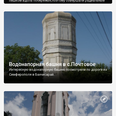
пешком вдоль побережья,поэтому совершали радиальные
вылазки из Оленевки.
Водонапорная башня в с.Почтовое
Интересную водонапорную башню посмотрели по дороге из
Симферополя в Бахчисарай.