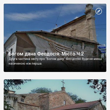
Богом дана Феодосія. Місто Ч.2
Друга частина звіту про "Богом дану" Феодосію буде не менш
насиченою ніж перша.