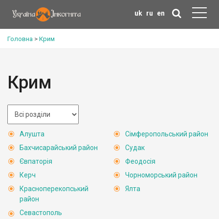
uk
ru
en
Головна
>
Крим
Крим
Алушта
Сімферопольський район
Бахчисарайський район
Судак
Євпаторія
Феодосія
Керч
Чорноморський район
Красноперекопський
Ялта
район
Севастополь