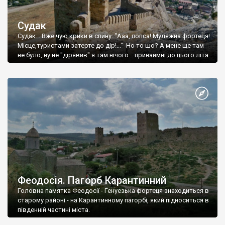
Судак
Судак... Вже чую крики в спину: "Ааа, попса! Муляжна фортеця!
Місце,туристами затерте до дір!..." Но то шо? А мене ще там
не було, ну не "дірявив" я там нічого... принаймні до цього літа.
Феодосія. Пагорб Карантинний
Головна памятка Феодосії - Генуезька фортеця знаходиться в
старому районі - на Карантинному пагорбі, який підноситься в
південній частині міста.