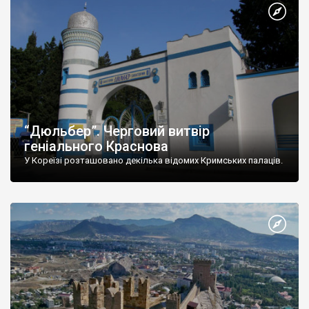
“Дюльбер”. Черговий витвір
геніального Краснова
У Кореїзі розташовано декілька відомих Кримських палаців.