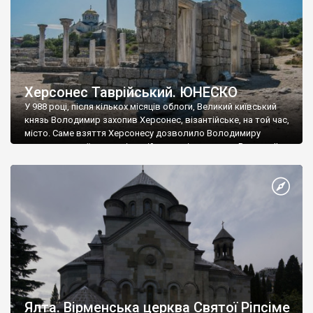
Херсонес Таврійський. ЮНЕСКО
У 988 році, після кількох місяців облоги, Великий київський
князь Володимир захопив Херсонес, візантійське, на той час,
місто. Саме взяття Херсонесу дозволило Володимиру
диктувати свої умови візантійському імператору Василю ІІ, та
одружитися з його дочкою Ганною. Цього ж року, в
Херсонесі Володимир-язичник, став Василем-християнином.
А потім було Хрещення Русі. На честь Херсонесу Таврійського
названо місто […]
Ялта. Вірменська церква Святої Ріпсіме