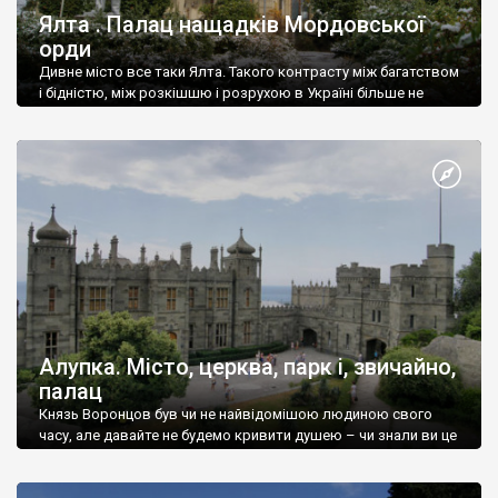
Ялта . Палац нащадків Мордовської
орди
Дивне місто все таки Ялта. Такого контрасту між багатством
і бідністю, між розкішшю і розрухою в Україні більше не
знайдеш.
Алупка. Місто, церква, парк і, звичайно,
палац
Князь Воронцов був чи не найвідомішою людиною свого
часу, але давайте не будемо кривити душею – чи знали ви це
прізвище до відвідин Алупки? Мабуть все таки ні.