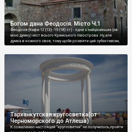
Богом дана Феодосія. Місто Ч.1
Феодосія (Кафа-12 (13) -15 (18) ст) - одне з найцікавіших (на
мою думку) міст всього Кримського півострова .Ну,але
думка в кожного своя, тому щоби розвіяти цей субєктивізм,
запрошую відвідати це
Тарханкутская кругосветка(от
Черноморского до Атлеша)
К сожалению настоящей "кругосветки" не получилось,пройти