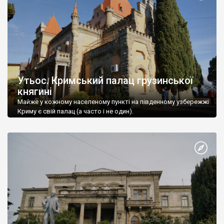
Утьос. Кримський палац грузинської
княгині
Майже у кожному населеному пункті на південному узбережжі
Криму є свій палац (а часто і не один).