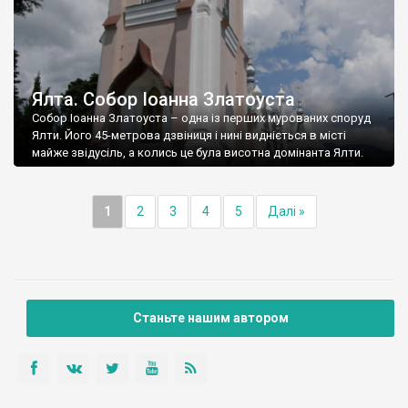
Ялта. Собор Іоанна Златоуста
Собор Іоанна Златоуста – одна із перших мурованих споруд
Ялти. Його 45-метрова дзвіниця і нині видніється в місті
майже звідусіль, а колись це була висотна домінанта Ялти.
1
2
3
4
5
Далі »
Станьте нашим автором