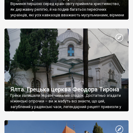
Вірменія першою серед країн світу прийняла християнство,
як державну релігію, й на подив багатьох пересічних
українців, які усіх кавказців вважають мусульманами, вірмени
є відданими вірянами Христа
Ялта. Грецька церква Феодора Тирона
Греки залишили Україні чималий спадок. Достатньо згадати
ніжинські огірочки – ви ж мабуть всі знаєте, що цей,
загублений у радянські часи, легендарний рецепт привезли у
Ніжин греки?