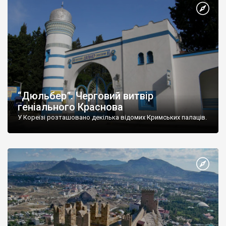
“Дюльбер”. Черговий витвір
геніального Краснова
У Кореїзі розташовано декілька відомих Кримських палаців.