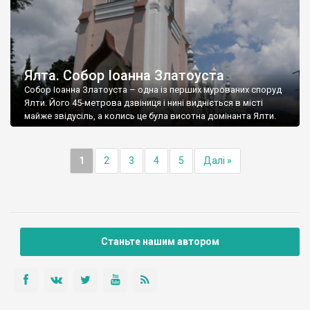
Ялта. Собор Іоанна Златоуста
Собор Іоанна Златоуста – одна із перших мурованих споруд
Ялти. Його 45-метрова дзвіниця і нині видніється в місті
майже звідусіль, а колись це була висотна домінанта Ялти.
1
2
3
4
5
Далі »
Станьте нашим автором