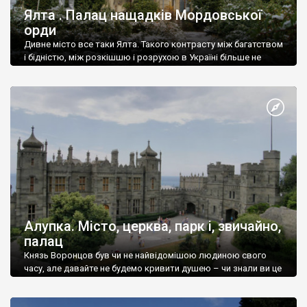
Ялта . Палац нащадків Мордовської
орди
Дивне місто все таки Ялта. Такого контрасту між багатством
і бідністю, між розкішшю і розрухою в Україні більше не
знайдеш.
Алупка. Місто, церква, парк і, звичайно,
палац
Князь Воронцов був чи не найвідомішою людиною свого
часу, але давайте не будемо кривити душею – чи знали ви це
прізвище до відвідин Алупки? Мабуть все таки ні.