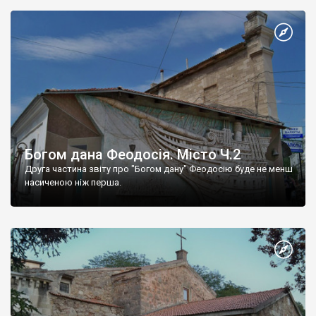
Богом дана Феодосія. Місто Ч.2
Друга частина звіту про "Богом дану" Феодосію буде не менш
насиченою ніж перша.