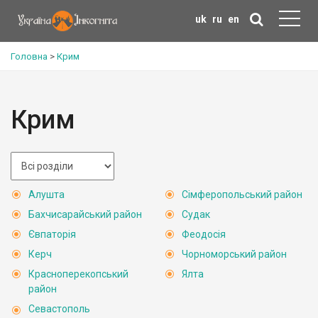
uk
ru
en
Головна
>
Крим
Крим
Алушта
Сімферопольський район
Бахчисарайський район
Судак
Євпаторія
Феодосія
Керч
Чорноморський район
Красноперекопський
Ялта
район
Севастополь