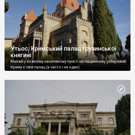
Утьос. Кримський палац грузинської
княгині
Майже у кожному населеному пункті на південному узбережжі
Криму є свій палац (а часто і не один).