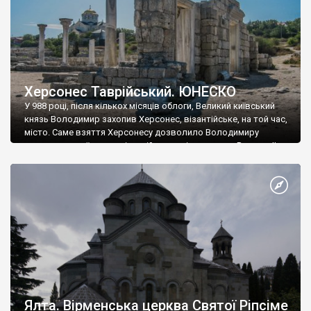
Херсонес Таврійський. ЮНЕСКО
У 988 році, після кількох місяців облоги, Великий київський
князь Володимир захопив Херсонес, візантійське, на той час,
місто. Саме взяття Херсонесу дозволило Володимиру
диктувати свої умови візантійському імператору Василю ІІ, та
одружитися з його дочкою Ганною. Цього ж року, в
Херсонесі Володимир-язичник, став Василем-християнином.
А потім було Хрещення Русі. На честь Херсонесу Таврійського
названо місто […]
Ялта. Вірменська церква Святої Ріпсіме