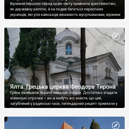
Вірменія першою серед країн світу прийняла християнство,
як державну релігію, й на подив багатьох пересічних
українців, які усіх кавказців вважають мусульманами, вірмени
є відданими вірянами Христа
Ялта. Грецька церква Феодора Тирона
Греки залишили Україні чималий спадок. Достатньо згадати
ніжинські огірочки – ви ж мабуть всі знаєте, що цей,
загублений у радянські часи, легендарний рецепт привезли у
Ніжин греки?