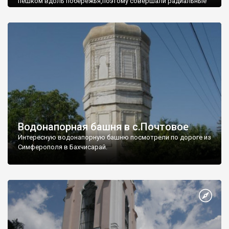
пешком вдоль побережья,поэтому совершали радиальные
вылазки из Оленевки.
Водонапорная башня в с.Почтовое
Интересную водонапорную башню посмотрели по дороге из
Симферополя в Бахчисарай.