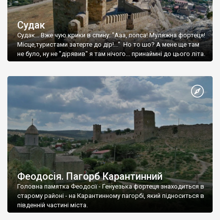
Судак
Судак... Вже чую крики в спину: "Ааа, попса! Муляжна фортеця!
Місце,туристами затерте до дір!..." Но то шо? А мене ще там
не було, ну не "дірявив" я там нічого... принаймні до цього літа.
Феодосія. Пагорб Карантинний
Головна памятка Феодосії - Генуезька фортеця знаходиться в
старому районі - на Карантинному пагорбі, який підноситься в
південній частині міста.