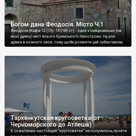
Богом дана Феодосія. Місто Ч.1
Феодосія (Кафа-12 (13) -15 (18) ст) - одне з найцікавіших (на
мою думку) міст всього Кримського півострова .Ну,але
думка в кожного своя, тому щоби розвіяти цей субєктивізм,
запрошую відвідати це
Тарханкутская кругосветка(от
Черноморского до Атлеша)
К сожалению настоящей "кругосветки" не получилось,пройти