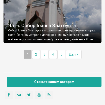
Ялта. Собор Іоанна Златоуста
Собор Іоанна Златоуста – одна із перших мурованих споруд
Ялти. Його 45-метрова дзвіниця і нині видніється в місті
майже звідусіль, а колись це була висотна домінанта Ялти.
1
2
3
4
5
Далі »
Станьте нашим автором