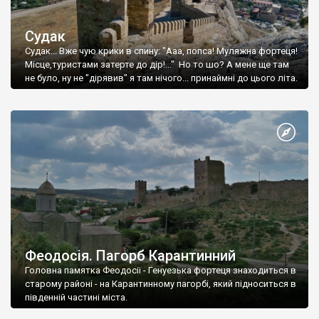
Судак
Судак... Вже чую крики в спину: "Ааа, попса! Муляжна фортеця!
Місце,туристами затерте до дір!..." Но то шо? А мене ще там
не було, ну не "дірявив" я там нічого... принаймні до цього літа.
Феодосія. Пагорб Карантинний
Головна памятка Феодосії - Генуезька фортеця знаходиться в
старому районі - на Карантинному пагорбі, який підноситься в
південній частині міста.