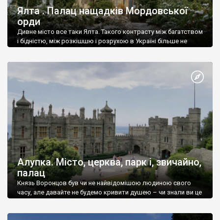
Ялта . Палац нащадків Мордовської
орди
Дивне місто все таки Ялта. Такого контрасту між багатством
і бідністю, між розкішшю і розрухою в Україні більше не
знайдеш.
Алупка. Місто, церква, парк і, звичайно,
палац
Князь Воронцов був чи не найвідомішою людиною свого
часу, але давайте не будемо кривити душею – чи знали ви це
прізвище до відвідин Алупки? Мабуть все таки ні.