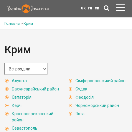
uk
ru
en
Головна
>
Крим
Крим
Алушта
Сімферопольський район
Бахчисарайський район
Судак
Євпаторія
Феодосія
Керч
Чорноморський район
Красноперекопський
Ялта
район
Севастополь