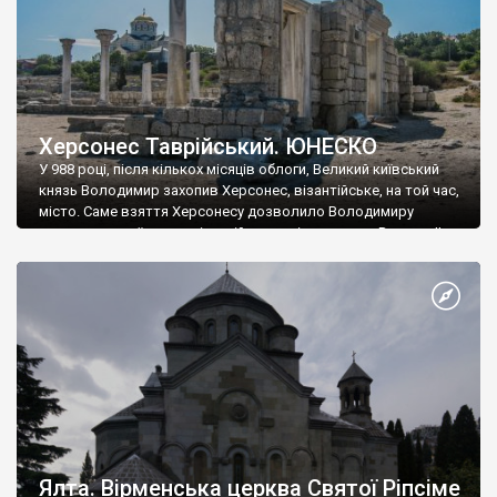
Херсонес Таврійський. ЮНЕСКО
У 988 році, після кількох місяців облоги, Великий київський
князь Володимир захопив Херсонес, візантійське, на той час,
місто. Саме взяття Херсонесу дозволило Володимиру
диктувати свої умови візантійському імператору Василю ІІ, та
одружитися з його дочкою Ганною. Цього ж року, в
Херсонесі Володимир-язичник, став Василем-християнином.
А потім було Хрещення Русі. На честь Херсонесу Таврійського
названо місто […]
Ялта. Вірменська церква Святої Ріпсіме