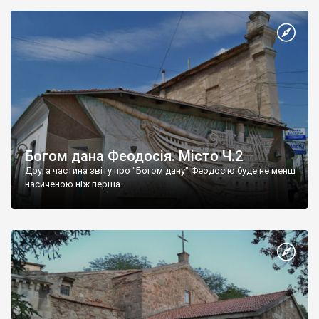
Богом дана Феодосія. Місто Ч.2
Друга частина звіту про "Богом дану" Феодосію буде не менш
насиченою ніж перша.