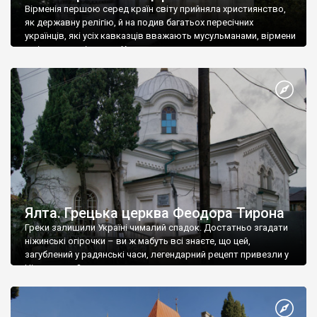
Вірменія першою серед країн світу прийняла християнство,
як державну релігію, й на подив багатьох пересічних
українців, які усіх кавказців вважають мусульманами, вірмени
є відданими вірянами Христа
Ялта. Грецька церква Феодора Тирона
Греки залишили Україні чималий спадок. Достатньо згадати
ніжинські огірочки – ви ж мабуть всі знаєте, що цей,
загублений у радянські часи, легендарний рецепт привезли у
Ніжин греки?