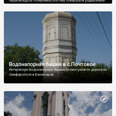
пешком вдоль побережья,поэтому совершали радиальные
вылазки из Оленевки.
Водонапорная башня в с.Почтовое
Интересную водонапорную башню посмотрели по дороге из
Симферополя в Бахчисарай.