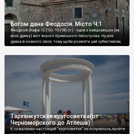
Богом дана Феодосія. Місто Ч.1
Феодосія (Кафа-12 (13) -15 (18) ст) - одне з найцікавіших (на
мою думку) міст всього Кримського півострова .Ну,але
думка в кожного своя, тому щоби розвіяти цей субєктивізм,
запрошую відвідати це
Тарханкутская кругосветка(от
Черноморского до Атлеша)
К сожалению настоящей "кругосветки" не получилось,пройти