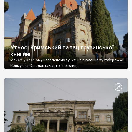
Утьос. Кримський палац грузинської
княгині
Майже у кожному населеному пункті на південному узбережжі
Криму є свій палац (а часто і не один).