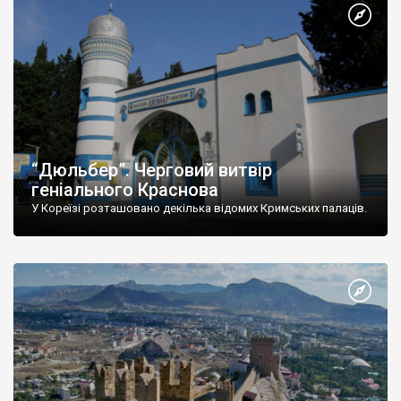
“Дюльбер”. Черговий витвір
геніального Краснова
У Кореїзі розташовано декілька відомих Кримських палаців.