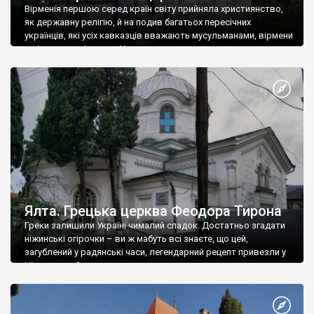
Вірменія першою серед країн світу прийняла християнство,
як державну релігію, й на подив багатьох пересічних
українців, які усіх кавказців вважають мусульманами, вірмени
є відданими вірянами Христа
Ялта. Грецька церква Феодора Тирона
Греки залишили Україні чималий спадок. Достатньо згадати
ніжинські огірочки – ви ж мабуть всі знаєте, що цей,
загублений у радянські часи, легендарний рецепт привезли у
Ніжин греки?