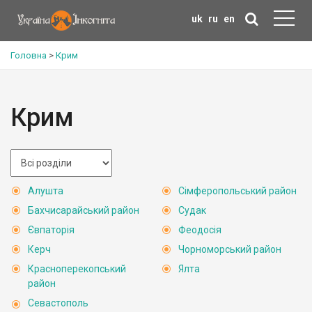
uk
ru
en
Головна
>
Крим
Крим
Алушта
Сімферопольський район
Бахчисарайський район
Судак
Євпаторія
Феодосія
Керч
Чорноморський район
Красноперекопський
Ялта
район
Севастополь