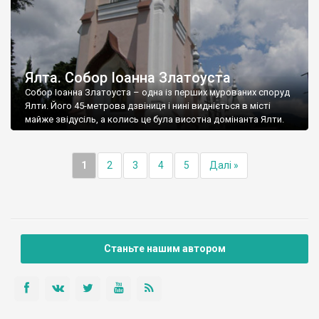
Ялта. Собор Іоанна Златоуста
Собор Іоанна Златоуста – одна із перших мурованих споруд
Ялти. Його 45-метрова дзвіниця і нині видніється в місті
майже звідусіль, а колись це була висотна домінанта Ялти.
1
2
3
4
5
Далі »
Станьте нашим автором