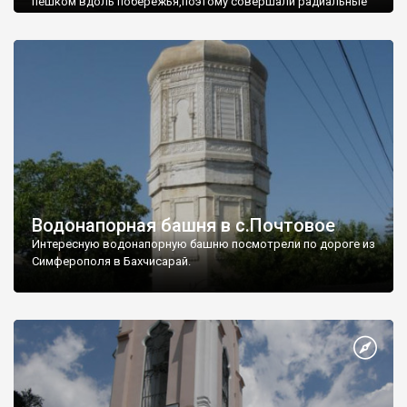
пешком вдоль побережья,поэтому совершали радиальные
вылазки из Оленевки.
Водонапорная башня в с.Почтовое
Интересную водонапорную башню посмотрели по дороге из
Симферополя в Бахчисарай.