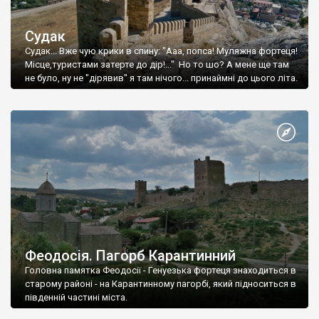
Судак
Судак... Вже чую крики в спину: "Ааа, попса! Муляжна фортеця!
Місце,туристами затерте до дір!..." Но то шо? А мене ще там
не було, ну не "дірявив" я там нічого... принаймні до цього літа.
Феодосія. Пагорб Карантинний
Головна памятка Феодосії - Генуезька фортеця знаходиться в
старому районі - на Карантинному пагорбі, який підноситься в
південній частині міста.