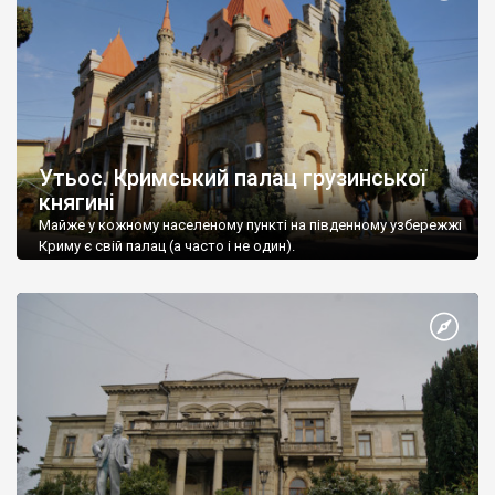
Утьос. Кримський палац грузинської
княгині
Майже у кожному населеному пункті на південному узбережжі
Криму є свій палац (а часто і не один).