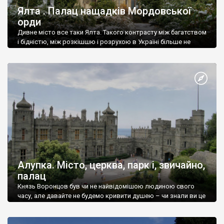
Ялта . Палац нащадків Мордовської
орди
Дивне місто все таки Ялта. Такого контрасту між багатством
і бідністю, між розкішшю і розрухою в Україні більше не
знайдеш.
Алупка. Місто, церква, парк і, звичайно,
палац
Князь Воронцов був чи не найвідомішою людиною свого
часу, але давайте не будемо кривити душею – чи знали ви це
прізвище до відвідин Алупки? Мабуть все таки ні.