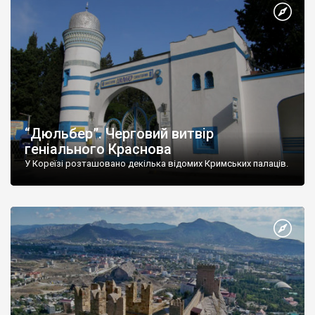
“Дюльбер”. Черговий витвір
геніального Краснова
У Кореїзі розташовано декілька відомих Кримських палаців.