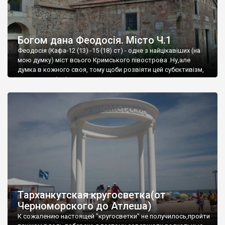
Богом дана Феодосія. Місто Ч.1
Феодосія (Кафа-12 (13) -15 (18) ст) - одне з найцікавіших (на
мою думку) міст всього Кримського півострова .Ну,але
думка в кожного своя, тому щоби розвіяти цей субєктивізм,
запрошую відвідати це
Тарханкутская кругосветка(от
Черноморского до Атлеша)
К сожалению настоящей "кругосветки" не получилось,пройти