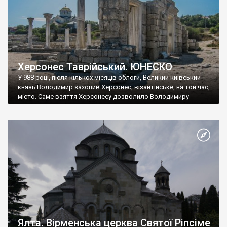
Херсонес Таврійський. ЮНЕСКО
У 988 році, після кількох місяців облоги, Великий київський
князь Володимир захопив Херсонес, візантійське, на той час,
місто. Саме взяття Херсонесу дозволило Володимиру
диктувати свої умови візантійському імператору Василю ІІ, та
одружитися з його дочкою Ганною. Цього ж року, в
Херсонесі Володимир-язичник, став Василем-християнином.
А потім було Хрещення Русі. На честь Херсонесу Таврійського
названо місто […]
Ялта. Вірменська церква Святої Ріпсіме