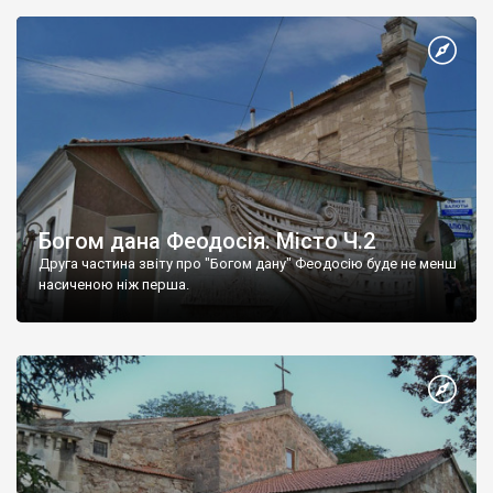
Богом дана Феодосія. Місто Ч.2
Друга частина звіту про "Богом дану" Феодосію буде не менш
насиченою ніж перша.