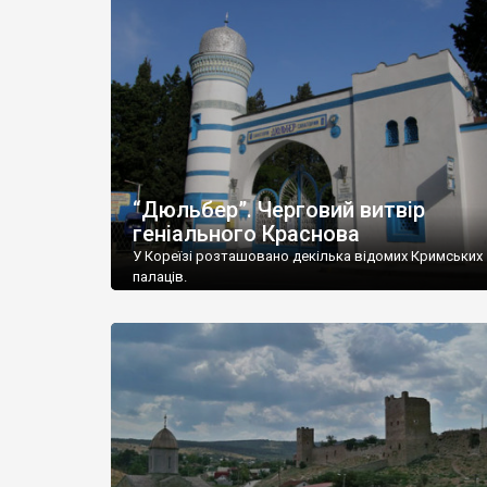
“Дюльбер”. Черговий витвір
геніального Краснова
У Кореїзі розташовано декілька відомих Кримських
палаців.