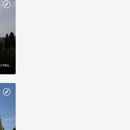
же
нство,