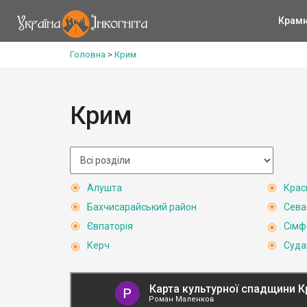
Крам
Головна
>
Крим
Крим
Алушта
Крас
Бахчисарайський район
Сева
Євпаторія
Сімф
Керч
Суда