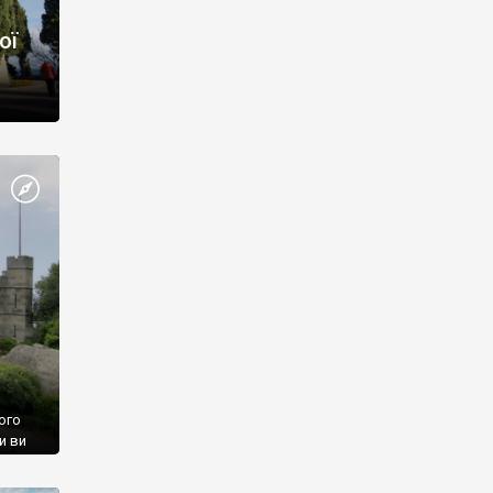
ої
ого
и ви