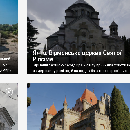
ефактів
називаються «повстяками» (postaki)…” “Вино. Крим
єкту
виробляє відмінне вино і його вдосталь: воно все ду
го».
легке біле і дуже […]
ти та
Ялта. Вірменська церква Святої
Ріпсіме
вський
 той
Вірменія першою серед країн світу прийняла христия
димиру
як державну релігію, й на подив багатьох пересічних
илю ІІ,
українців, які усіх кавказців вважають мусульманами,
 в
вірмени є відданими вірянами Христа