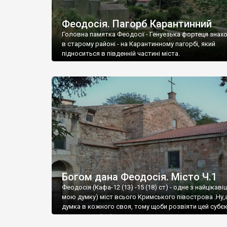
Феодосія. Пагорб Карантинний
Головна памятка Феодосії - Генуезька фортеця знах
в старому районі - на Карантинному пагорбі, який
підноситься в південній частині міста.
Богом дана Феодосія. Місто Ч.1
Феодосія (Кафа-12 (13) -15 (18) ст) - одне з найцікаві
мою думку) міст всього Кримського півострова .Ну,
думка в кожного своя, тому щоби розвіяти цей субєк
запрошую відвідати це