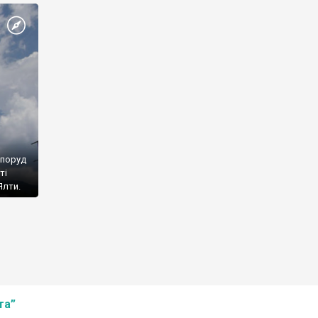
споруд
ті
Ялти.
та”