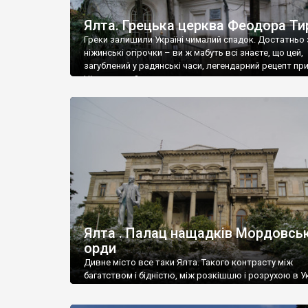
Ялта. Грецька церква Феодора Ти
Греки залишили Україні чималий спадок. Достатньо 
ніжинські огірочки – ви ж мабуть всі знаєте, що цей,
загублений у радянські часи, легендарний рецепт пр
Ніжин греки?
Ялта . Палац нащадків Мордовськ
орди
Дивне місто все таки Ялта. Такого контрасту між
багатством і бідністю, між розкішшю і розрухою в Ук
більше не знайдеш.