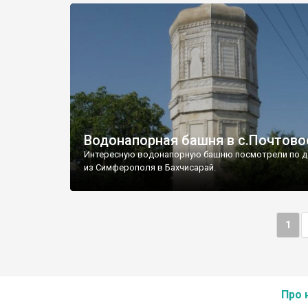
Водонапорная башня в с.Почтово
Интересную водонапорную башню посмотрели по д
из Симферополя в Бахчисарай.
1
Про 