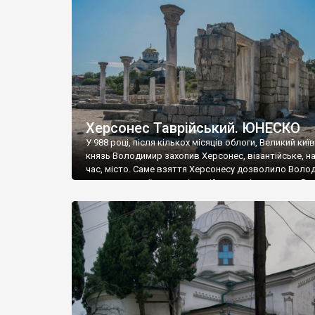
музею «Новгородський музей-заповідник» сотні арт
візантійської доби. Раритети викрадені з фондів об’
культурної спадщини ЮНЕСКО «Херсонеса Таврійсько
Офіційно – на виставку «Золото Візантії», але експер
влада в Україні вважають це лише […]
Херсонес Таврійський. ЮНЕСКО
У 988 році, після кількох місяців облоги, Великий киї
князь Володимир захопив Херсонес, візантійське, на
час, місто. Саме взяття Херсонесу дозволило Воло
диктувати свої умови візантійському імператору Вас
та одружитися з його дочкою Ганною. Цього ж року,
Херсонесі Володимир-язичник, став Василем-
християнином. А потім було Хрещення Русі. На честь
Херсонесу Таврійського названо місто […]