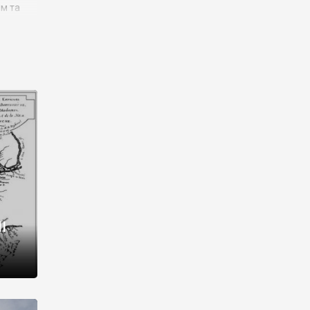
им та
ора і
є
го типу,
ей-
рний
ста:
 райони
від 2
I
і,
рукти,
 котрі