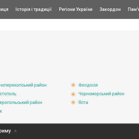
ниця
Історія і традиції
Регіони України
Закордон
Пам'
ноперекопський район
Феодосія
стополь
Чорноморський район
еропольський район
Ялта
к