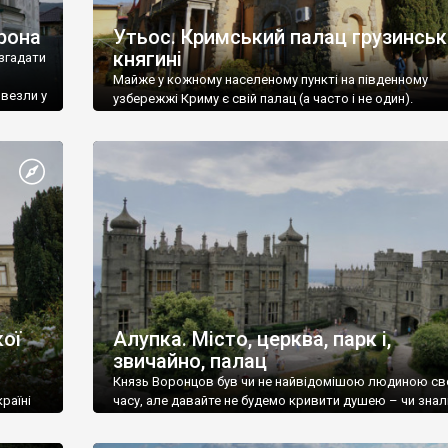
рона
Утьос. Кримський палац грузинськ
княгині
згадати
Майже у кожному населеному пункті на південному
ивезли у
узбережжі Криму є свій палац (а часто і не один).
ої
Алупка. Місто, церква, парк і,
звичайно, палац
Князь Воронцов був чи не найвідомішою людиною св
раїні
часу, але давайте не будемо кривити душею – чи знал
це прізвище до відвідин Алупки? Мабуть все таки ні.