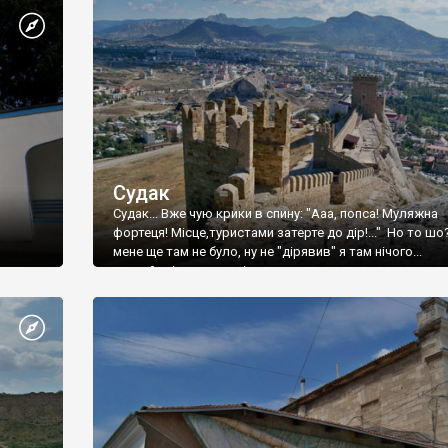
Судак
Судак... Вже чую крики в спину: "Ааа, попса! Муляжна
фортеця! Місце,туристами затерте до дір!..." Но то шо
мене ще там не було, ну не "дірявив" я там нічого...
принаймні до цього літа.