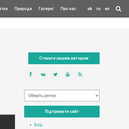
ятки
Природа
Галереї
Про нас
uk
ru
en
Станьте нашим автором
Підтримати сайт
Вхід