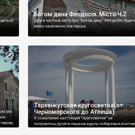
Богом дана Феодосія. Місто Ч.2
одиться
Друга частина звіту про "Богом дану" Феодосію буде 
менш насиченою ніж перша.
Тарханкутская кругосветка(от
Черноморского до Атлеша)
ших (на
але
К сожалению настоящей "кругосветки" не
тивізм,
получилось,пройти пешком вдоль побережья,поэтом
совершали радиальные вылазки из Оленевки.