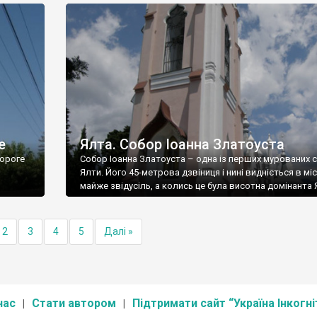
е
Ялта. Собор Іоанна Златоуста
ороге
Собор Іоанна Златоуста – одна із перших мурованих 
Ялти. Його 45-метрова дзвіниця і нині видніється в міс
майже звідусіль, а колись це була висотна домінанта 
2
3
4
5
Далі »
нас
Стати автором
Підтримати сайт “Україна Інкогні